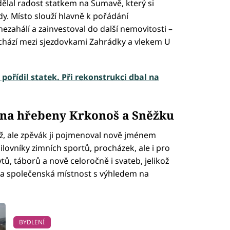
ělal radost statkem na Šumavě, který si
ody. Místo slouží hlavně k pořádání
nezahálí a zainvestoval do další nemovitosti –
achází mezi sjezdovkami Zahrádky a vlekem U
pořídil statek. Při rekonstrukci dbal na
 na hřebeny Krkonoš a Sněžku
ž, ale zpěvák ji pojmenoval nově jménem
ilovníky zimních sportů, procházek, ale i pro
ů, táborů a nově celoročně i svateb, jelikož
ar a společenská místnost s výhledem na
BYDLENÍ