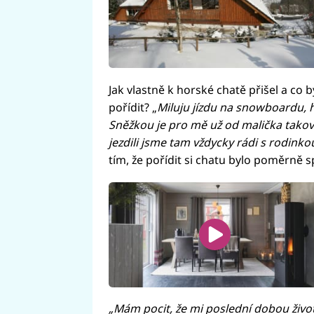
Jak vlastně k horské chatě přišel a co b
pořídit? „
Miluju jízdu na snowboardu, 
Sněžkou je pro mě už od malička takov
jezdili jsme tam vždycky rádi s rodinkou
tím, že pořídit si chatu bylo poměrně 
„Mám pocit, že mi poslední dobou život