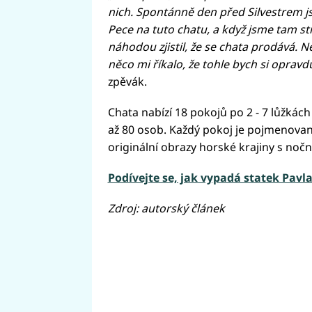
nich. Spontánně den před Silvestrem j
Pece na tuto chatu, a když jsme tam st
náhodou zjistil, že se chata prodává. N
něco mi říkalo, že tohle bych si opravd
zpěvák.
Chata nabízí 18 pokojů po 2 - 7 lůžkách
až 80 osob. Každý pokoj je pojmenovan
originální obrazy horské krajiny s no
Podívejte se, jak vypadá statek Pavla
Zdroj: autorský článek
Fai