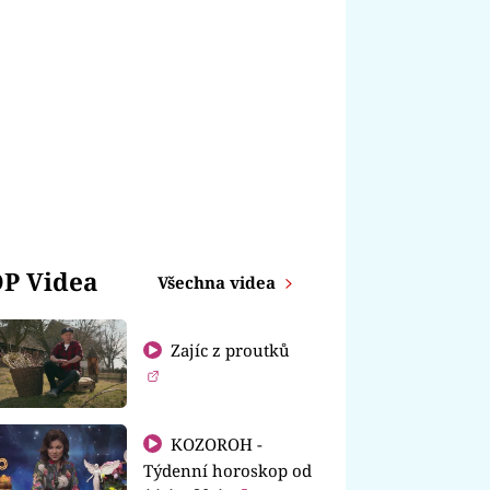
P Videa
Všechna videa
Zajíc z proutků
KOZOROH -
Týdenní horoskop od