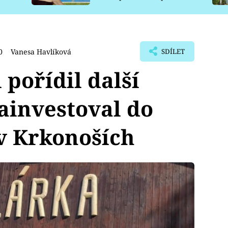
pro psy
0
Vanesa Havlíková
SDÍLET
 pořídil další
ainvestoval do
v Krkonoších