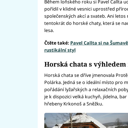
Během loňského roku si Pavel Callta ud
pořídil v klidné vesnici uprostřed přír
společenských akcí a svateb. Ani letos 
tentokrát do horské chaty, která se n
lesa.
Čtěte také:
Pavel Callta si na Šumavě 
rustikální styl
Horská chata s výhledem
Horská chata se dříve jmenovala Protě
Polárka. Jedná se o ideální místo pro m
pořádání lyžařských a relaxačních pobyt
je k dispozici velká kuchyň, jídelna, b
hřebeny Krkonoš a Sněžku.