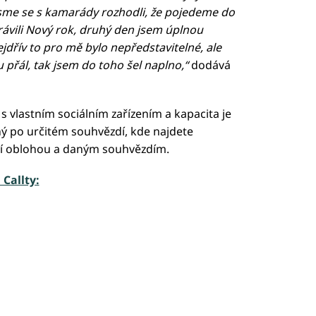
sme se s kamarády rozhodli, že pojedeme do
rávili Nový rok, druhý den jsem úplnou
ejdřív to pro mě bylo nepředstavitelné, ale
u přál, tak jsem do toho šel naplno,“
dodává
 s vlastním sociálním zařízením a kapacita je
ý po určitém souhvězdí, kde najdete
ční oblohou a daným souhvězdím.
 Callty:
led to fetch