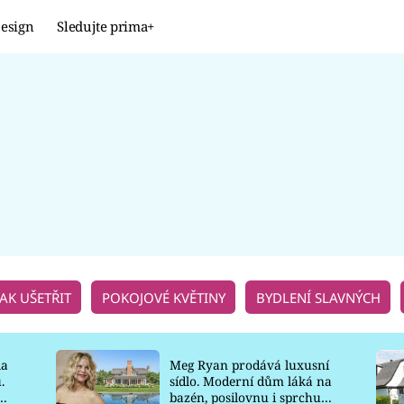
esign
Sledujte prima+
Design
TRENDY
JAK NA TO
PROMĚNY
NAŠE TIPY
JAK UŠETŘIT
POKOJOVÉ KVĚTINY
BYDLENÍ SLAVNÝCH
la
Meg Ryan prodává luxusní
.
sídlo. Moderní dům láká na
o
bazén, posilovnu i sprchu