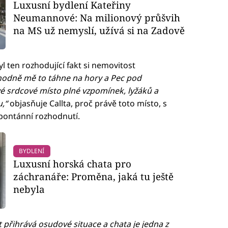
Luxusní bydlení Kateřiny
Neumannové: Na milionový průšvih
na MS už nemyslí, užívá si na Zadově
yl ten rozhodující fakt si nemovitost
hodně mě to táhne na hory a Pec pod
é srdcové místo plné vzpomínek, lyžáků a
,“
objasňuje Callta, proč právě toto místo, s
spontánní rozhodnutí.
BYDLENÍ
Luxusní horská chata pro
záchranáře: Proměna, jaká tu ještě
nebyla
 přihrává osudové situace a chata je jedna z