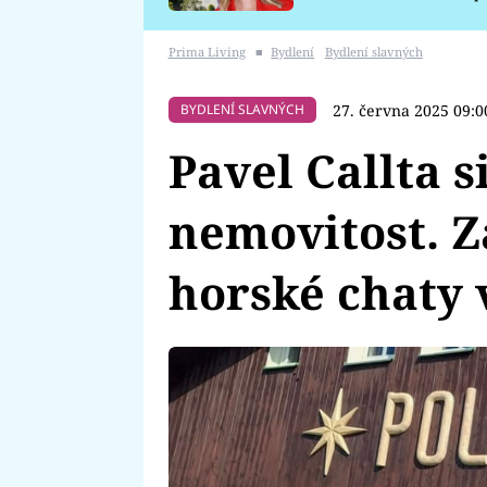
požáru
Prima Living
■
Bydlení
Bydlení slavných
27. června 2025 09:0
BYDLENÍ SLAVNÝCH
Pavel Callta si
nemovitost. Z
horské chaty 