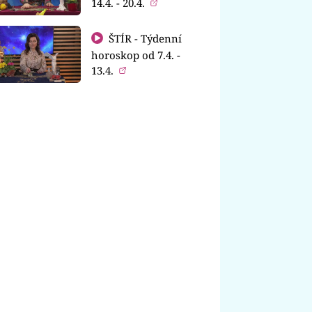
14.4. - 20.4.
ŠTÍR - Týdenní
horoskop od 7.4. -
13.4.