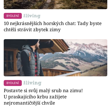
BYDLENÍ
10 nejkrásnějších horských chat: Tady byste
chtěli strávit zbytek zimy
BYDLENÍ
Postavte si svůj malý srub na zimu!
U praskajícího krbu zažijete
nejromantičtější chvíle