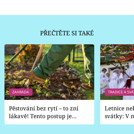
PŘEČTĚTE SI TAKÉ
ZAHRADA
TRADICE A SVÁ
Pěstování bez rytí – to zní
Letnice ne
lákavě! Tento postup je
svátky: V n
vhodný jen pro některé
pondělí z
zahrady