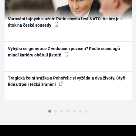
Varování tajných služeb: Putin chystá test NATO. Ve hře je i
útok na české sousedy
Vyhýbá se generace Z vedoucím pozicím? Podle sociologů
mladí kariéru obětují jistotě
Tragická čelní srážka u Pohořelic si vyžádala dva životy. Čtyři
lidé utrpěli těžká zranění