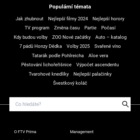
Populární témata
Jak zhubnout
Nejlepší filmy 2024
Nejlepší horory
TV program
Změna času
Partie
Počasí
Kdy budou volby
ZOO Nové začátky
Auto – katalog
7 pádů Honzy Dědka
Volby 2025
Svařené víno
Tatarák podle Pohlreicha
Aloe vera
Pěstování lichořeřišnice
Výpočet ascendentu
Tvarohové knedlíky
Nejlepší palačinky
Švestkový koláč
O FTV Prima
Management