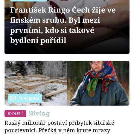
Sledujte prima+
František Ringo Čech žije ve
finském srubu. Byl mezi
Přihlášení
prvními, kdo si takové
bydlení pořídil
Sledujte nás
7 fotografií
BYDLENÍ
Ruský milionář postaví příbytek sibiřské
poustevnici. Přečká v něm kruté mrazy