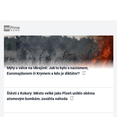
Mýty o válce na Ukrajině: Jak to bylo s nacismem,
Euromajdanem či Krymem a kdo je diktátor?
Štěstí z Kokury: Město velké jako Plzeň uniklo oběma
atomovým bombám, zasáhla náhoda