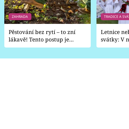
ZAHRADA
TRADICE A SVÁ
Pěstování bez rytí – to zní
Letnice ne
lákavě! Tento postup je
svátky: V n
vhodný jen pro některé
pondělí z
zahrady