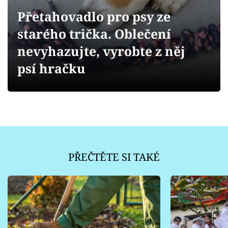
Sledujte prima+
Přetahovadlo pro psy ze
starého trička. Oblečení
Přihlášení
nevyhazujte, vyrobte z něj
psí hračku
Sledujte nás
PŘEČTĚTE SI TAKÉ