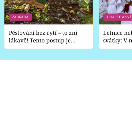
ZAHRADA
TRADICE A SVÁ
Pěstování bez rytí – to zní
Letnice ne
lákavě! Tento postup je
svátky: V n
vhodný jen pro některé
pondělí z
zahrady