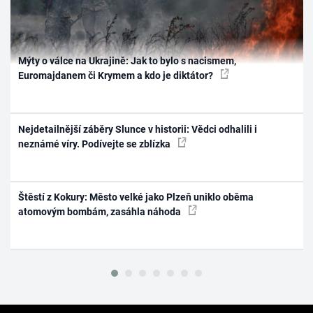
Mýty o válce na Ukrajině: Jak to bylo s nacismem,
Euromajdanem či Krymem a kdo je diktátor?
Nejdetailnější záběry Slunce v historii: Vědci odhalili i
neznámé víry. Podívejte se zblízka
Štěstí z Kokury: Město velké jako Plzeň uniklo oběma
atomovým bombám, zasáhla náhoda