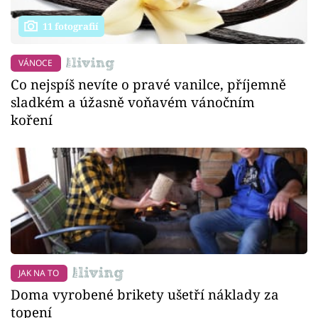
11 fotografií
VÁNOCE
Co nejspíš nevíte o pravé vanilce, příjemně
sladkém a úžasně voňavém vánočním
koření
JAK NA TO
Doma vyrobené brikety ušetří náklady za
topení