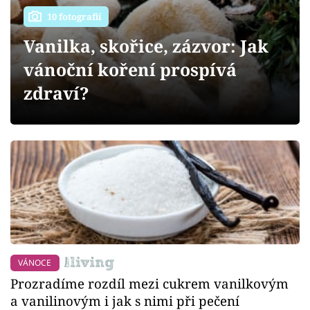
Sledujte prima+
10 fotografií
Vanilka, skořice, zázvor: Jak
Přihlášení
vánoční koření prospívá
zdraví?
Sledujte nás
VÁNOCE
Prozradíme rozdíl mezi cukrem vanilkovým
a vanilinovým i jak s nimi při pečení