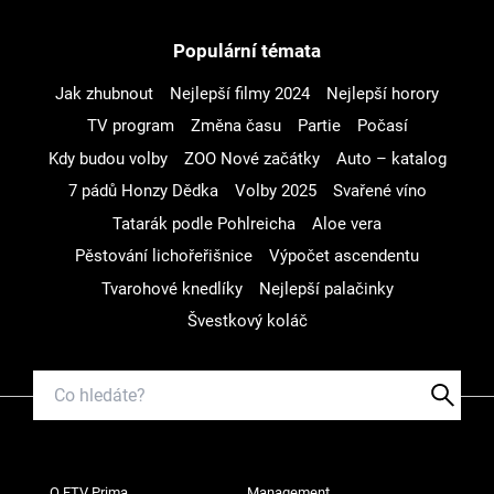
Populární témata
Jak zhubnout
Nejlepší filmy 2024
Nejlepší horory
TV program
Změna času
Partie
Počasí
Kdy budou volby
ZOO Nové začátky
Auto – katalog
7 pádů Honzy Dědka
Volby 2025
Svařené víno
Tatarák podle Pohlreicha
Aloe vera
Pěstování lichořeřišnice
Výpočet ascendentu
Tvarohové knedlíky
Nejlepší palačinky
Švestkový koláč
O FTV Prima
Management