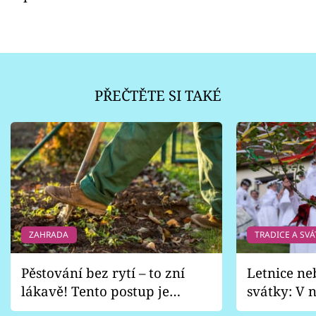
PŘEČTĚTE SI TAKÉ
ZAHRADA
TRADICE A SVÁ
Pěstování bez rytí – to zní
Letnice ne
lákavě! Tento postup je
svátky: V n
vhodný jen pro některé
pondělí z