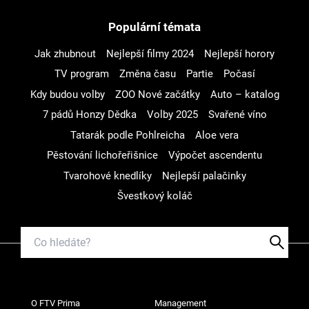
Populární témata
Jak zhubnout
Nejlepší filmy 2024
Nejlepší horory
TV program
Změna času
Partie
Počasí
Kdy budou volby
ZOO Nové začátky
Auto – katalog
7 pádů Honzy Dědka
Volby 2025
Svařené víno
Tatarák podle Pohlreicha
Aloe vera
Pěstování lichořeřišnice
Výpočet ascendentu
Tvarohové knedlíky
Nejlepší palačinky
Švestkový koláč
O FTV Prima
Management