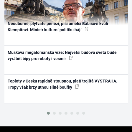
Neodborné, plýtváte penězi, píší umělci Babišovi kvůli
Klempířovi. Ministr kulturní politiku hájí
Muskova megalomanská vize: Největší budova světa bude
vyrábět čipy pro roboty i vesmír
Teploty v Česku rapidně stoupnou, platí trojitá VÝSTRAHA.
Tropy však brzy utnou silné bouřky