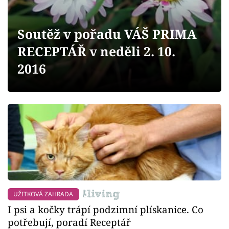
Sledujte prima+
Soutěž v pořadu VÁŠ PRIMA
Přihlášení
RECEPTÁŘ v neděli 2. 10.
2016
Sledujte nás
UŽITKOVÁ ZAHRADA
I psi a kočky trápí podzimní plískanice. Co
potřebují, poradí Receptář