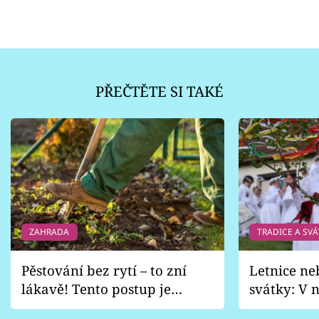
PŘEČTĚTE SI TAKÉ
ZAHRADA
TRADICE A SVÁ
Pěstování bez rytí – to zní
Letnice ne
lákavě! Tento postup je
svátky: V n
vhodný jen pro některé
pondělí z