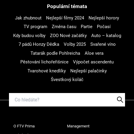
Populární témata
Jak zhubnout
Nejlepší filmy 2024
Nejlepší horory
TV program
Změna času
Partie
Počasí
Kdy budou volby
ZOO Nové začátky
Auto – katalog
7 pádů Honzy Dědka
Volby 2025
Svařené víno
Tatarák podle Pohlreicha
Aloe vera
Pěstování lichořeřišnice
Výpočet ascendentu
Tvarohové knedlíky
Nejlepší palačinky
Švestkový koláč
O FTV Prima
Management