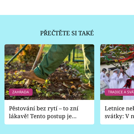
PŘEČTĚTE SI TAKÉ
ZAHRADA
TRADICE A SVÁ
Pěstování bez rytí – to zní
Letnice ne
lákavě! Tento postup je
svátky: V n
vhodný jen pro některé
pondělí z
zahrady