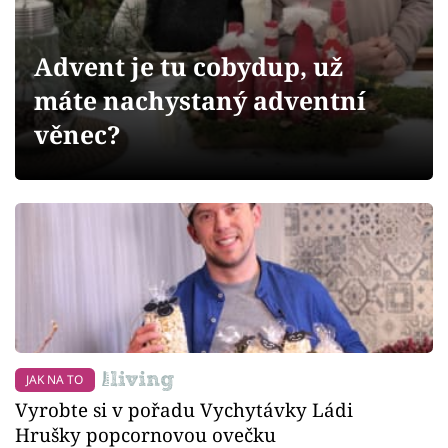
Sledujte prima+
Advent je tu cobydup, už
Přihlášení
máte nachystaný adventní
věnec?
Sledujte nás
JAK NA TO
Vyrobte si v pořadu Vychytávky Ládi
Hrušky popcornovou ovečku