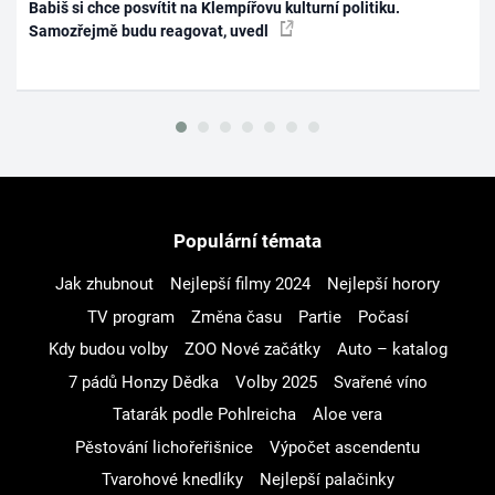
Babiš si chce posvítit na Klempířovu kulturní politiku.
Samozřejmě budu reagovat, uvedl
Populární témata
Jak zhubnout
Nejlepší filmy 2024
Nejlepší horory
TV program
Změna času
Partie
Počasí
Kdy budou volby
ZOO Nové začátky
Auto – katalog
7 pádů Honzy Dědka
Volby 2025
Svařené víno
Tatarák podle Pohlreicha
Aloe vera
Pěstování lichořeřišnice
Výpočet ascendentu
Tvarohové knedlíky
Nejlepší palačinky