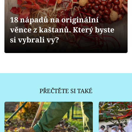
Sledujte prima+
18 nápadů na originální
Přihlášení
věnce z kaštanů. Který byste
si vybrali vy?
Sledujte nás
PŘEČTĚTE SI TAKÉ