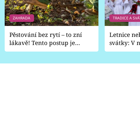
ZAHRADA
TRADICE A SVÁ
Pěstování bez rytí – to zní
Letnice ne
lákavě! Tento postup je
svátky: V n
vhodný jen pro některé
pondělí z
zahrady