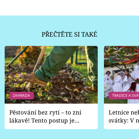
PŘEČTĚTE SI TAKÉ
ZAHRADA
TRADICE A SVÁ
Pěstování bez rytí – to zní
Letnice ne
lákavě! Tento postup je
svátky: V n
vhodný jen pro některé
pondělí z
zahrady