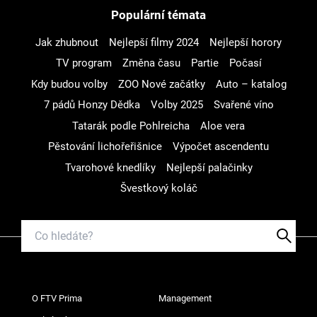
Populární témata
Jak zhubnout
Nejlepší filmy 2024
Nejlepší horory
TV program
Změna času
Partie
Počasí
Kdy budou volby
ZOO Nové začátky
Auto – katalog
7 pádů Honzy Dědka
Volby 2025
Svařené víno
Tatarák podle Pohlreicha
Aloe vera
Pěstování lichořeřišnice
Výpočet ascendentu
Tvarohové knedlíky
Nejlepší palačinky
Švestkový koláč
O FTV Prima
Management