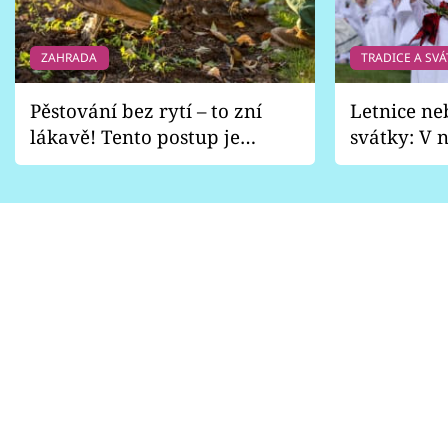
ZAHRADA
TRADICE A SVÁ
Pěstování bez rytí – to zní
Letnice ne
lákavě! Tento postup je
svátky: V n
vhodný jen pro některé
pondělí z
zahrady