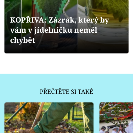
Sledujte prima+
KOPŘIVA: Zázrak, který by
Přihlášení
vám v jídelníčku neměl
chybět
Sledujte nás
PŘEČTĚTE SI TAKÉ