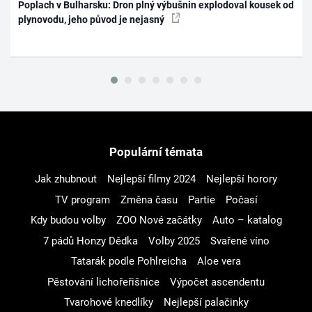
Poplach v Bulharsku: Dron plný výbušnin explodoval kousek od
plynovodu, jeho původ je nejasný
Populární témata
Jak zhubnout
Nejlepší filmy 2024
Nejlepší horory
TV program
Změna času
Partie
Počasí
Kdy budou volby
ZOO Nové začátky
Auto – katalog
7 pádů Honzy Dědka
Volby 2025
Svařené víno
Tatarák podle Pohlreicha
Aloe vera
Pěstování lichořeřišnice
Výpočet ascendentu
Tvarohové knedlíky
Nejlepší palačinky