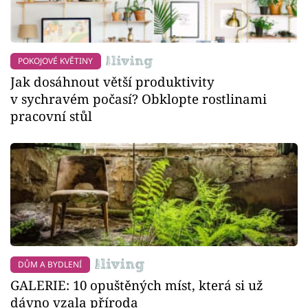
POKOJOVÉ KVĚTINY
Jak dosáhnout větší produktivity
v sychravém počasí? Obklopte rostlinami
pracovní stůl
DŮM A BYDLENÍ
GALERIE: 10 opuštěných míst, která si už
dávno vzala příroda