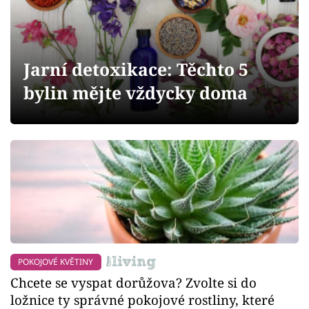
Sledujte prima+
Přihlášení
Jarní detoxikace: Těchto 5
bylin mějte vždycky doma
Sledujte nás
POKOJOVÉ KVĚTINY
Chcete se vyspat dorůžova? Zvolte si do
ložnice ty správné pokojové rostliny, které