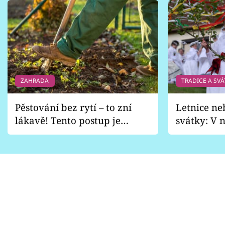
ZAHRADA
TRADICE A SVÁ
Pěstování bez rytí – to zní
Letnice ne
lákavě! Tento postup je
svátky: V n
vhodný jen pro některé
pondělí z
zahrady