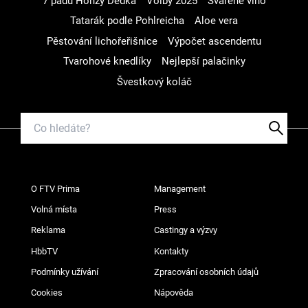
7 pádů Honzy Dědka
Volby 2025
Svařené víno
Tatarák podle Pohlreicha
Aloe vera
Pěstování lichořeřišnice
Výpočet ascendentu
Tvarohové knedlíky
Nejlepší palačinky
Švestkový koláč
O FTV Prima
Management
Volná místa
Press
Reklama
Castingy a výzvy
HbbTV
Kontakty
Podmínky užívání
Zpracování osobních údajů
Cookies
Nápověda