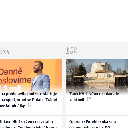
ma představila podzim: startuje
Tank KV-1 Němce dokonale
ma sport, vrací se Polabí, Zrádci
zaskočil
ové kriminálky
thiase Hložka ženy do vztahu
Operace Entebbe ukázala
dy uhnaly: Teď budu iniciátorem
schopnosti Izraele. Při