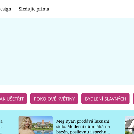
esign
Sledujte prima+
Design
TRENDY
JAK NA TO
PROMĚNY
NAŠE TIPY
JAK UŠETŘIT
POKOJOVÉ KVĚTINY
BYDLENÍ SLAVNÝCH
la
Meg Ryan prodává luxusní
.
sídlo. Moderní dům láká na
o
bazén, posilovnu i sprchu