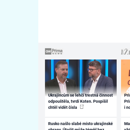
Ukrajincům se lehčí trestná činnost
Pri
odpouštěla, tvrdí Koten. Pospíšil
Pri
chtěl vidět čísla
i n
Rusko našlo slabé místo ukrajinské
Ma
obrany. Útočit může téměř bez
vž