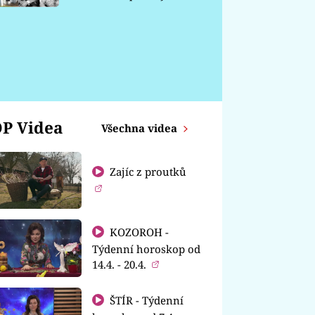
chátrá
P Videa
Všechna videa
Zajíc z proutků
KOZOROH -
Týdenní horoskop od
14.4. - 20.4.
ŠTÍR - Týdenní