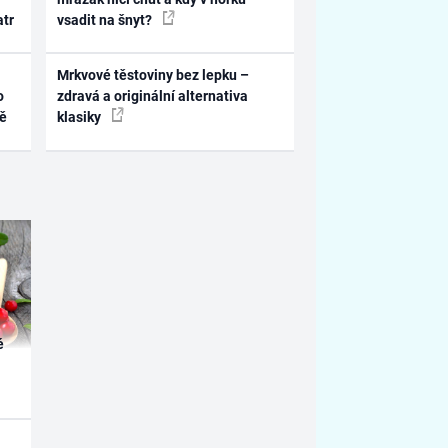
atr
vsadit na šnyt?
Mrkvové těstoviny bez lepku –
o
zdravá a originální alternativa
ně
klasiky
é