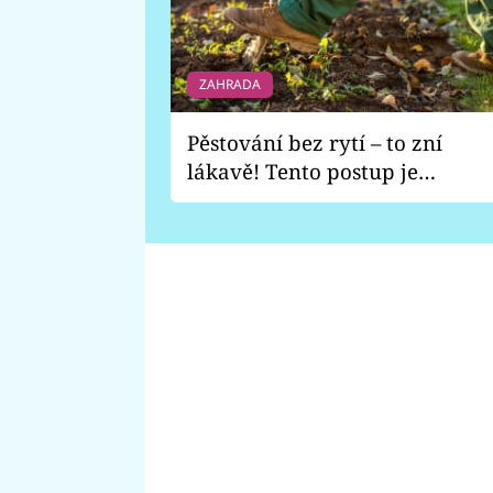
ZAHRADA
Pěstování bez rytí – to zní
lákavě! Tento postup je
vhodný jen pro některé
zahrady