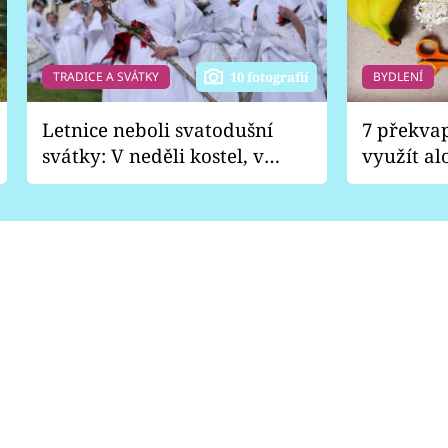
TRADICE A SVÁTKY
BYDLENÍ
10 fotografií
Letnice neboli svatodušní
7 překva
svátky: V neděli kostel, v
využít al
pondělí zábava
Nabrousí
nádobí