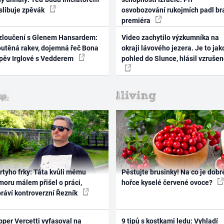
 slibuje zpěvák
osvobozování rukojmích padl br
premiéra
zloučení s Glenem Hansardem:
Video zachytilo výzkumníka na
outěná rakev, dojemná řeč Bona
okraji lávového jezera. Je to jak
zpěv Irglové s Vedderem
pohled do Slunce, hlásil vzruše
rtyho frky: Táta kvůli mému
Pěstujte brusinky! Na co je dobr
oru málem přišel o práci,
hořce kyselé červené ovoce?
práví kontroverzní Řezník
per Vercetti vyfasoval na
9 tipů s kostkami ledu: Vyhladí