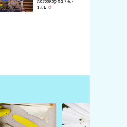
horoskop od 7.4. -
13.4.