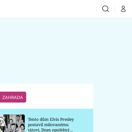
Vyhledávání
Můj 
Prima+
CNN Prima News
Prima Fresh
Prima Living
Prima Zoom
ZAHRADA
Prima Lajk
Tento dům Elvis Presley
postavil milovanému
Sledujte nás
tátovi. Dnes opuštěný