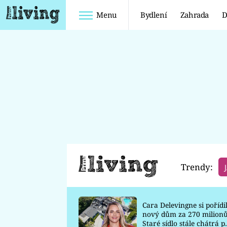
Menu
Bydlení
Zahrada
D
Bydlení
Zahrada
KUCHYNĚ
POKOJOVÉ
KVĚTINY
KOUPELNY
BALKÓN A
OBÝVACÍ POKOJ
TERASA
LOŽNICE
OKRASNÁ
ZAHRADA
DĚTSKÝ POKOJ
Trendy:
UŽITKOVÁ
ZAHRADA
Cara Delevingne si pořídi
ENCYKLOPEDIE
nový dům za 270 milionů
Staré sídlo stále chátrá p