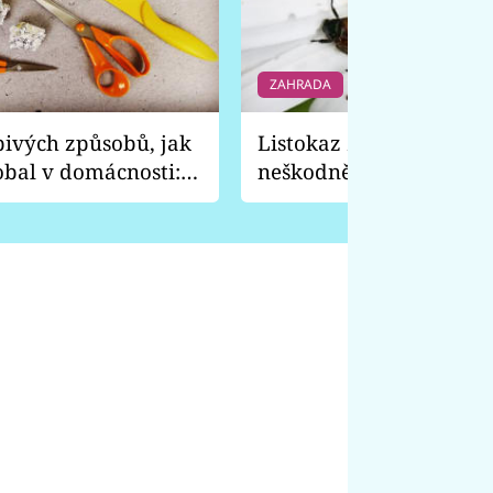
ZAHRADA
6 f
pivých způsobů, jak
Listokaz zahradní vyp
obal v domácnosti:
neškodně, ale je to prev
 nože a vydrhne
před tímhle broukem c
rostliny