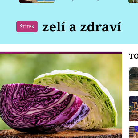
pro psy
zelí a zdraví
ŠTÍTEK
TO