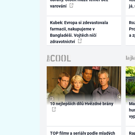
varování
já,
Kubek: Evropa si zdevastovala
Ro
farmacii, nakupujeme v
Pr
Bangladéši. Vojtěch ničí
a 
zdravotnictví
10 nejlepších dílů Hvězdné brány
Ma
hum
vy
TOP filmy a seriály podle mladých
Rap