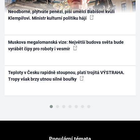
Neodborné, plýtváte penězi, píší umělci Babišovi kvůli
Klempířovi. Ministr kulturní politiku hájí
Muskova megalomanská vize: Největší budova světa bude
vyrábět čipy pro roboty i vesmír
Teploty v Česku rapidně stoupnou, platí trojitá VÝSTRAHA.
Tropy však brzy utnou silné bouřky
Populární témata