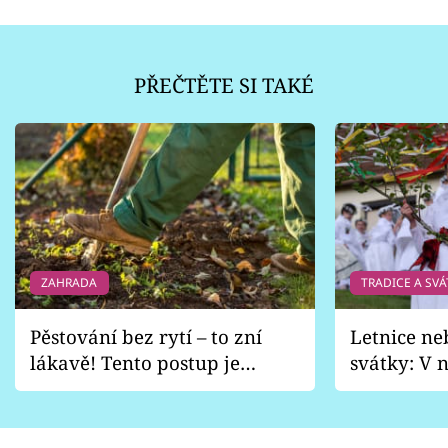
PŘEČTĚTE SI TAKÉ
ZAHRADA
TRADICE A SVÁ
Pěstování bez rytí – to zní
Letnice ne
lákavě! Tento postup je
svátky: V n
vhodný jen pro některé
pondělí z
zahrady