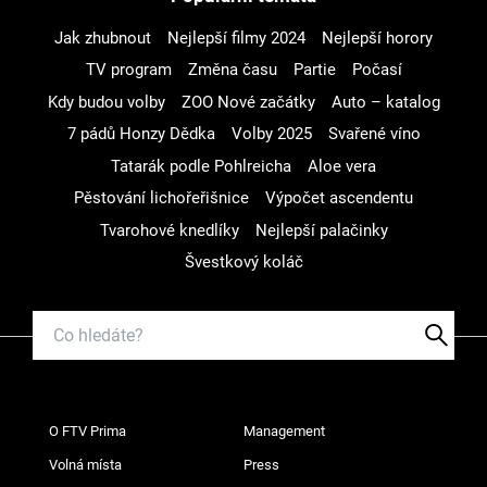
Jak zhubnout
Nejlepší filmy 2024
Nejlepší horory
TV program
Změna času
Partie
Počasí
Kdy budou volby
ZOO Nové začátky
Auto – katalog
7 pádů Honzy Dědka
Volby 2025
Svařené víno
Tatarák podle Pohlreicha
Aloe vera
Pěstování lichořeřišnice
Výpočet ascendentu
Tvarohové knedlíky
Nejlepší palačinky
Švestkový koláč
O FTV Prima
Management
Volná místa
Press