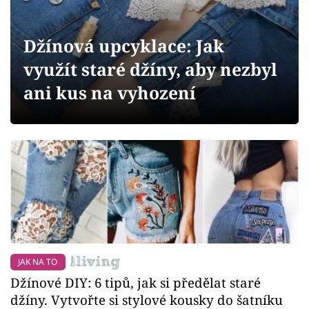
Sledujte prima+
Džínová upcyklace: Jak
Přihlášení
využít staré džíny, aby nezbyl
ani kus na vyhození
Sledujte nás
JAK NA TO
Džínové DIY: 6 tipů, jak si předělat staré
džíny. Vytvořte si stylové kousky do šatníku