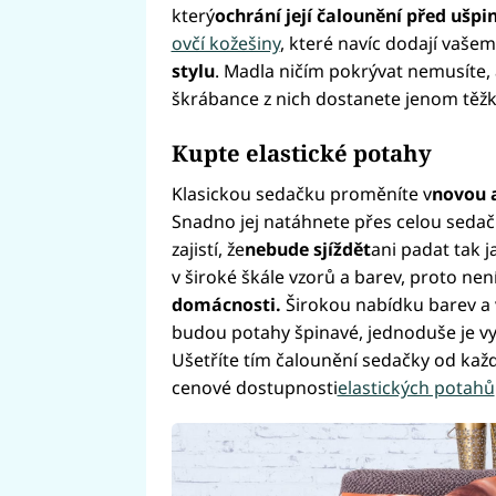
který
ochrání její čalounění před ušp
ovčí kožešiny
, které navíc dodají vaše
stylu
. Madla ničím pokrývat nemusíte, 
škrábance z nich dostanete jenom těžk
Kupte elastické potahy
Klasickou sedačku proměníte v
novou 
Snadno jej natáhnete přes celou sedačk
zajistí, že
nebude sjíždět
ani padat tak j
v široké škále vzorů a barev, proto ne
domácnosti.
Širokou nabídku barev a
budou potahy špinavé, jednoduše je vy
Ušetříte tím čalounění sedačky od kaž
cenové dostupnosti
elastických potahů