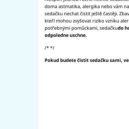
doma astmatika, alergika nebo vám na s
sedačku nechat čistit ještě častěji. Zba
kteří mohou zvyšovat riziko vzniku aler
potřebnými pomůckami, sedačku
do h
odpoledne uschne.
/* */
Pokud budete čistit sedačku sami, ve 
Fai