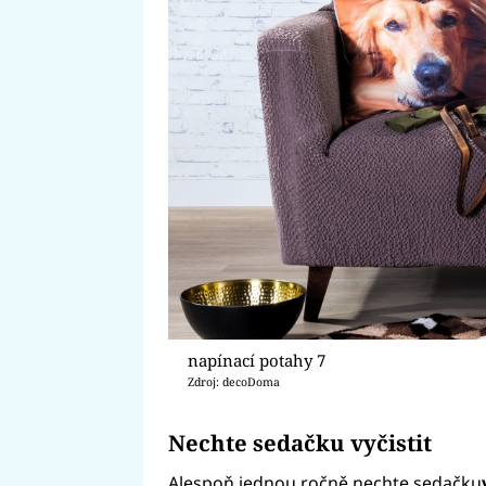
napínací potahy 7
Zdroj: decoDoma
Nechte sedačku vyčistit
Alespoň jednou ročně nechte sedačku