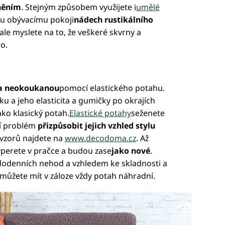
iněním
. Stejným způsobem využijete i
umělé
mu obývacímu pokoji
nádech rustikálního
ale myslete na to, že veškeré skvrny a
o.
a neokoukanou
pomocí elastického potahu.
u a jeho elasticita a gumičky po okrajích
ako klasický potah.
Elastické potahy
seženete
ní problém
přizpůsobit jejich vzhled stylu
 vzorů najdete na
www.decodoma.cz
. Až
perete v pračce a budou zase
jako nové
.
dodenních nehod a vzhledem ke skladnosti a
můžete mít v záloze vždy potah náhradní.