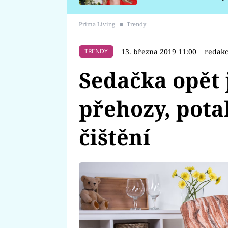
požáru
Prima Living
■
Trendy
13. března 2019 11:00
redak
TRENDY
Sedačka opět 
přehozy, pota
čištění