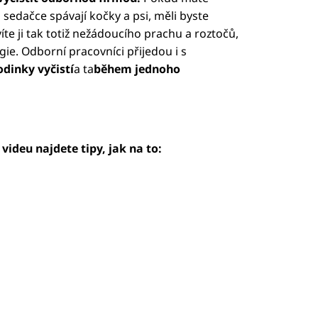
edačce spávají kočky a psi, měli byste
víte ji tak totiž nežádoucího prachu a roztočů,
gie. Odborní pracovníci přijedou i s
odinky vyčistí
a ta
během jednoho
videu najdete tipy, jak na to:
led to fetch