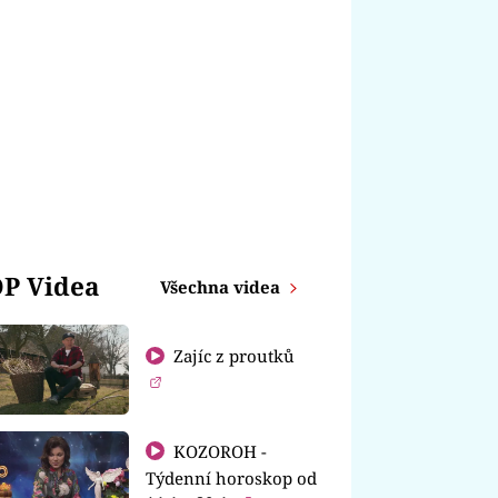
P Videa
Všechna videa
Zajíc z proutků
KOZOROH -
Týdenní horoskop od