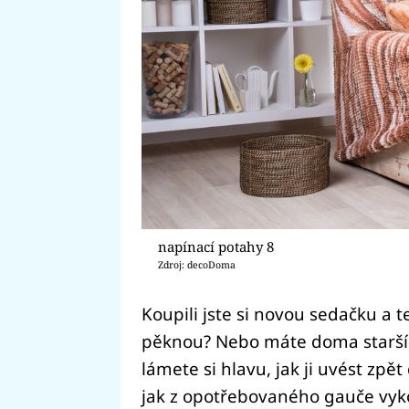
napínací potahy 8
Zdroj: decoDoma
Koupili jste si novou sedačku a t
pěknou? Nebo máte doma starší
lámete si hlavu, jak ji uvést zpě
jak z opotřebovaného gauče vyko