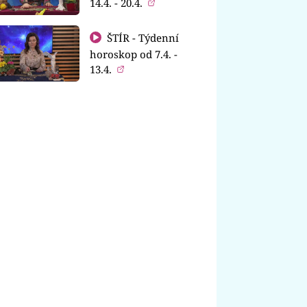
14.4. - 20.4.
ŠTÍR - Týdenní
horoskop od 7.4. -
13.4.