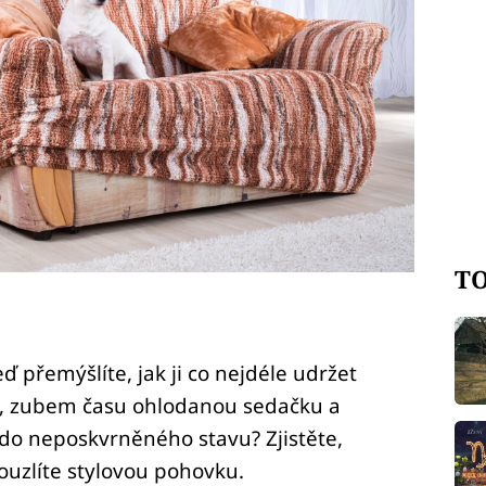
TO
eď přemýšlíte, jak ji co nejdéle udržet
, zubem času ohlodanou sedačku a
t do neposkvrněného stavu? Zjistěte,
uzlíte stylovou pohovku.