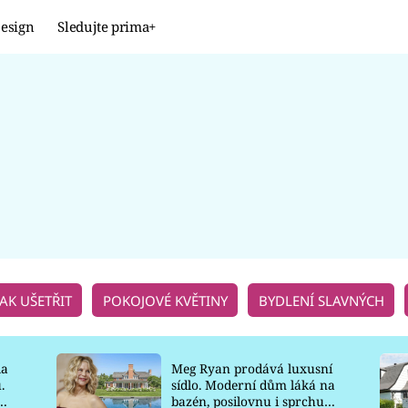
esign
Sledujte prima+
Design
TRENDY
JAK NA TO
PROMĚNY
NAŠE TIPY
JAK UŠETŘIT
POKOJOVÉ KVĚTINY
BYDLENÍ SLAVNÝCH
la
Meg Ryan prodává luxusní
.
sídlo. Moderní dům láká na
o
bazén, posilovnu i sprchu