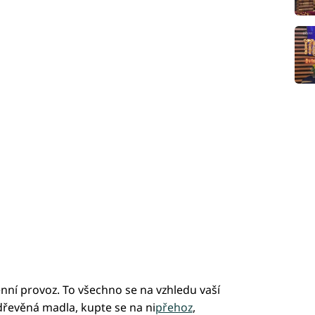
enní provoz. To všechno se na vzhledu vaší
dřevěná madla, kupte se na ni
přehoz
,