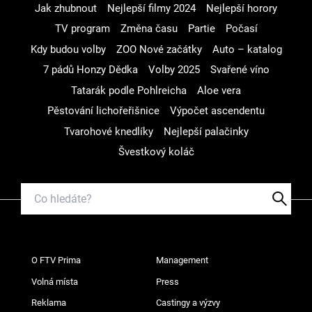
Jak zhubnout
Nejlepší filmy 2024
Nejlepší horory
TV program
Změna času
Partie
Počasí
Kdy budou volby
ZOO Nové začátky
Auto – katalog
7 pádů Honzy Dědka
Volby 2025
Svařené víno
Tatarák podle Pohlreicha
Aloe vera
Pěstování lichořeřišnice
Výpočet ascendentu
Tvarohové knedlíky
Nejlepší palačinky
Švestkový koláč
O FTV Prima
Management
Volná místa
Press
Reklama
Castingy a výzvy