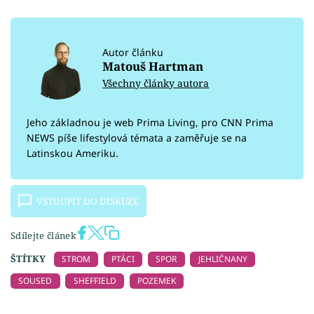
Autor článku
Matouš Hartman
Všechny články autora
Jeho základnou je web Prima Living, pro CNN Prima
NEWS píše lifestylová témata a zaměřuje se na
Latinskou Ameriku.
VSTOUPIT DO DISKUZE
Sdílejte článek
ŠTÍTKY
STROM
PTÁCI
SPOR
JEHLIČNANY
SOUSED
SHEFFIELD
POZEMEK