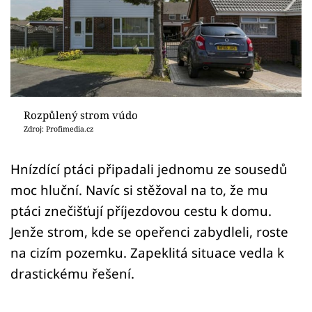
Sledujte prima+
Přihlášení
Sledujte nás
Rozpůlený strom vúdo
Zdroj: Profimedia.cz
Hnízdící ptáci připadali jednomu ze sousedů
moc hluční. Navíc si stěžoval na to, že mu
ptáci znečišťují příjezdovou cestu k domu.
Jenže strom, kde se opeřenci zabydleli, roste
na cizím pozemku. Zapeklitá situace vedla k
drastickému řešení.