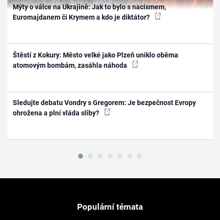
Mýty o válce na Ukrajině: Jak to bylo s nacismem,
Euromajdanem či Krymem a kdo je diktátor?
Štěstí z Kokury: Město velké jako Plzeň uniklo oběma
atomovým bombám, zasáhla náhoda
Sledujte debatu Vondry s Gregorem: Je bezpečnost Evropy
ohrožena a plní vláda sliby?
Populární témata