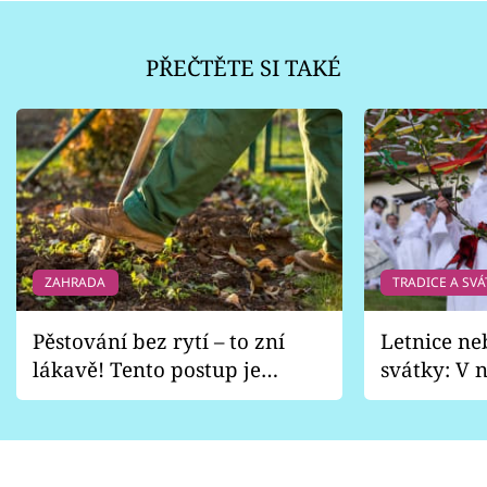
PŘEČTĚTE SI TAKÉ
ZAHRADA
TRADICE A SVÁ
Pěstování bez rytí – to zní
Letnice ne
lákavě! Tento postup je
svátky: V n
vhodný jen pro některé
pondělí z
zahrady