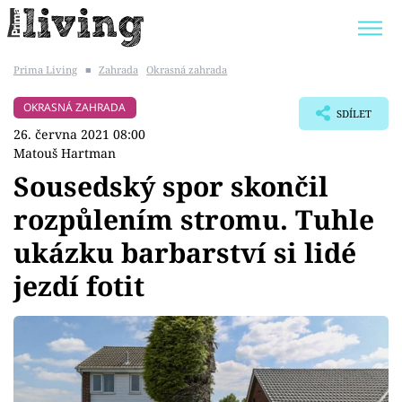
Prima Living
■
Zahrada
Okrasná zahrada
Trendy:
JAK UŠETŘIT
POKOJOVÉ KVĚTINY
OKRASNÁ ZAHRADA
SDÍLET
BYDLENÍ SLAVNÝCH
ZAHRADA
26. června 2021 08:00
Matouš Hartman
Sousedský spor skončil
rozpůlením stromu. Tuhle
Témata
ukázku barbarství si lidé
Bydlení
jezdí fotit
Zahrada
Design