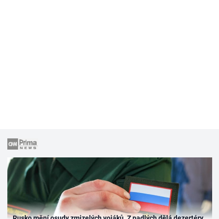
Rusko mění osudy zmizelých vojáků. Z padlých dělá dezertéry,