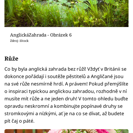
AnglickáZahrada - Obrázek 6
Zdroj: iStock
Růže
Co by byla anglická zahrada bez růží! Vždyť v Británii se
dokonce pořádají i soutěže pěstitelů a Angličané jsou
na své růže nesmírně hrdí. A právem! Pokud přemýšlíte
o inspiraci typickou anglickou zahradou, rozhodně v ní
musíte mít růže a ne jeden druh! V tomto ohledu buďte
opravdu neskromní a kombinujte popínavé druhy se
stromkovými a nízkými, ať je na co se dívat, až budete
pít čaj o páté.