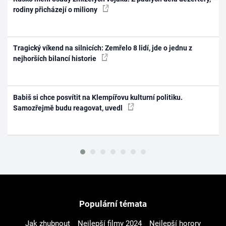
rodiny přicházejí o miliony
Tragický víkend na silnicích: Zemřelo 8 lidí, jde o jednu z
nejhorších bilancí historie
Babiš si chce posvítit na Klempířovu kulturní politiku.
Samozřejmě budu reagovat, uvedl
Populární témata
Jak zhubnout
Nejlepší filmy 2024
Nejlepší horory