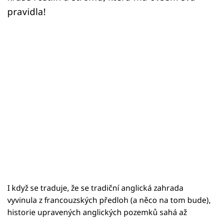
Sledujte prima+
pravidla!
Přihlášení
Sledujte nás
I když se traduje, že se tradiční anglická zahrada
vyvinula z francouzských předloh (a něco na tom bude),
historie upravených anglických pozemků sahá až