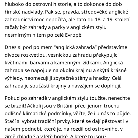
hluboko do ostrovní historie, a to dokonce do dob
římské nadvlády. Pak se, pravda, středověké anglické
zahradnictví moc nepočítá, ale zato od 18. a 19. století
začaly být zahrady a parky v anglickém stylu
nesmírným hitem po celé Evropě.
Dnes si pod pojmem “anglická zahrada” představíme
divoce rozkvetlou, vesnickou zahradu překypující
květinami, barvami a kamennými zídkami. Anglická
zahrada se napojuje na okolní krajinu a skýtá krásné
výhledy, neomezují ji zbytečné stěny a hradby. Celá
zahrada je součástí krajiny a navzájem se doplňují.
Pokud po zahradě v anglickém stylu toužíte, nenechte
se brzdit! Ačkoli jsou v Británii přeci jenom trochu
odlišné klimatické podmínky, věřte, že i u nás to půjde.
Stačí si vybrat tradiční prvky, které se dají pěstovat i v
našem podnebí, které je, na rozdíl od ostrovního, v
zimě chladné a v létě horké. A které to jsou?