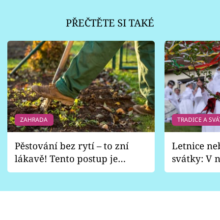
PŘEČTĚTE SI TAKÉ
ZAHRADA
TRADICE A SVÁ
Pěstování bez rytí – to zní
Letnice ne
lákavě! Tento postup je
svátky: V n
vhodný jen pro některé
pondělí z
zahrady