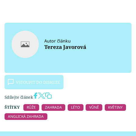
Autor článku
Tereza Javorová
VSTOUPIT DO DISKUZE
Sdílejte článek
ŠTÍTKY
RŮŽE
ZAHRADA
LÉTO
VŮNĚ
KVĚTINY
ANGLICKÁ ZAHRADA