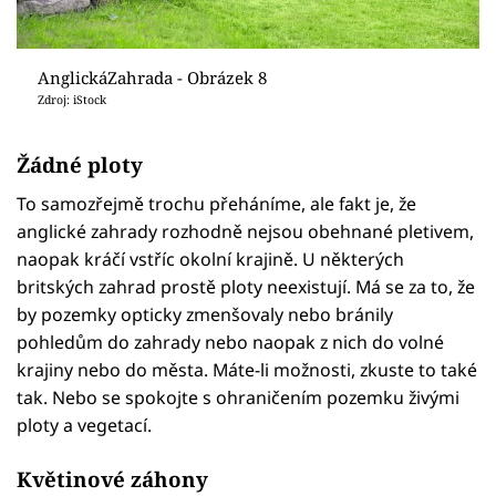
AnglickáZahrada - Obrázek 8
Zdroj: iStock
Žádné ploty
To samozřejmě trochu přeháníme, ale fakt je, že
anglické zahrady rozhodně nejsou obehnané pletivem,
naopak kráčí vstříc okolní krajině. U některých
britských zahrad prostě ploty neexistují. Má se za to, že
by pozemky opticky zmenšovaly nebo bránily
pohledům do zahrady nebo naopak z nich do volné
krajiny nebo do města. Máte-li možnosti, zkuste to také
tak. Nebo se spokojte s ohraničením pozemku živými
ploty a vegetací.
Květinové záhony