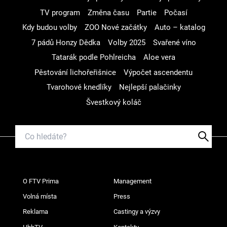
TV program
Změna času
Partie
Počasí
Kdy budou volby
ZOO Nové začátky
Auto – katalog
7 pádů Honzy Dědka
Volby 2025
Svařené víno
Tatarák podle Pohlreicha
Aloe vera
Pěstování lichořeřišnice
Výpočet ascendentu
Tvarohové knedlíky
Nejlepší palačinky
Švestkový koláč
O FTV Prima
Management
Volná místa
Press
Reklama
Castingy a výzvy