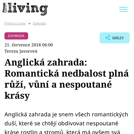
Prima Living
■
Zahrada
Trendy:
JAK UŠETŘIT
POKOJOVÉ KVĚTINY
ZAHRADA
SDÍLET
BYDLENÍ SLAVNÝCH
ZAHRADA
21. července 2018 06:00
Tereza Javorová
Anglická zahrada:
Romantická nedbalost plná
Témata
růží, vůní a nespoutané
Bydlení
krásy
Zahrada
Anglická zahrada je snem všech romantických
Design
duší, které se chtějí obdivovat nespoutané
kráse rostlin a stromů, která má ovšem svá