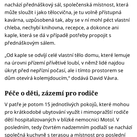
nachází přednáškový sál, společenská místnost, která
může sloužit i jako tělocvična, je tu volně přístupná
kavárna, uzpůsobená tak, aby se v ní mohl péct vlastní
chleba, nechybí knihovna, recepce, a dokonce ani
kaple, která se dá v případě potřeby propojit s
přednáškovým sálem.
„Od kaple se odvíjí celé vlastní tělo domu, které lemuje
na úrovni přízemí přívětivé loubí, v němž lidé najdou
úkryt před nepřízní počasí, ale i tímto prostorem se
dům otevírá kolemjdoucím,“ dodává David Vávra.
Péče o děti, zázemí pro rodiče
V patře je potom 15 jednotlivých pokojů, které mohou
pro krátkodobé ubytování využít i mimopražští rodiče
dětí hospitalizovaných v blízké nemocnici Motol. V
posledním, tedy čtvrtém nadzemním podlaží se nachází
společná kuchyně s terasou a místnost pro poslední