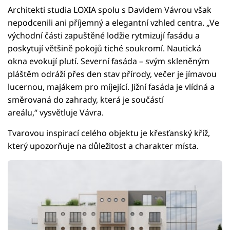
Architekti studia LOXIA spolu s Davidem Vávrou však
nepodcenili ani příjemný a elegantní vzhled centra. „Ve
východní části zapuštěné lodžie rytmizují fasádu a
poskytují většině pokojů tiché soukromí. Nautická
okna evokují plutí. Severní fasáda – svým skleněným
pláštěm odráží přes den stav přírody, večer je jímavou
lucernou, majákem pro míjející. Jižní fasáda je vlídná a
směrovaná do zahrady, která je součástí
areálu,“ vysvětluje Vávra.
Tvarovou inspirací celého objektu je křesťanský kříž,
který upozorňuje na důležitost a charakter místa.