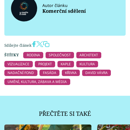
Autor článku
Komerční sdělení
Sdílejte článek
ŠTÍTKY
RODINA
SPOLEČNOST
ARCHITEKT
VIZUALIZACE
PROJEKT
KAPLE
KULTURA
NADAČNÍ FOND
FASÁDA
KŘIVKA
DAVID VÁVRA
UMĚNÍ, KULTURA, ZÁBAVA A MÉDIA
PŘEČTĚTE SI TAKÉ