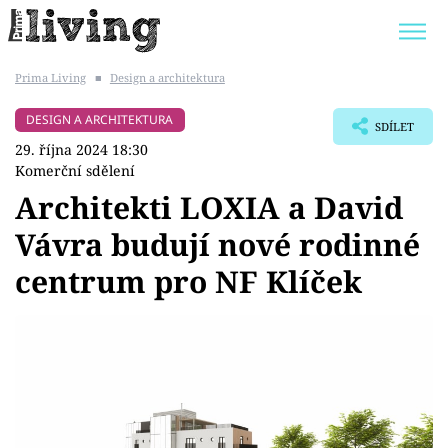
Prima Living
■
Design a architektura
Trendy:
JAK UŠETŘIT
POKOJOVÉ KVĚTINY
DESIGN A ARCHITEKTURA
SDÍLET
BYDLENÍ SLAVNÝCH
ZAHRADA
29. října 2024 18:30
Komerční sdělení
Architekti LOXIA a David
Vávra budují nové rodinné
Témata
centrum pro NF Klíček
Bydlení
Zahrada
Design