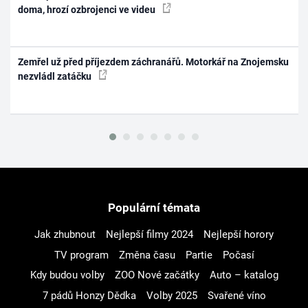
doma, hrozí ozbrojenci ve videu
Zemřel už před příjezdem záchranářů. Motorkář na Znojemsku
nezvládl zatáčku
Populární témata
Jak zhubnout
Nejlepší filmy 2024
Nejlepší horory
TV program
Změna času
Partie
Počasí
Kdy budou volby
ZOO Nové začátky
Auto – katalog
7 pádů Honzy Dědka
Volby 2025
Svařené víno