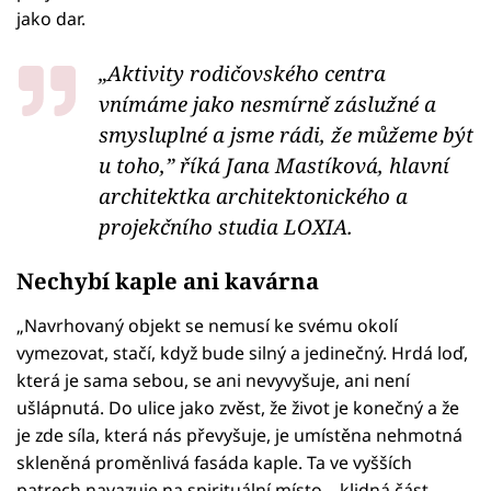
jako dar.
„Aktivity rodičovského centra
vnímáme jako nesmírně záslužné a
smysluplné a jsme rádi, že můžeme být
u toho,” říká Jana Mastíková, hlavní
architektka architektonického a
projekčního studia LOXIA.
Nechybí kaple ani kavárna
„Navrhovaný objekt se nemusí ke svému okolí
vymezovat, stačí, když bude silný a jedinečný. Hrdá loď,
která je sama sebou, se ani nevyvyšuje, ani není
ušlápnutá. Do ulice jako zvěst, že život je konečný a že
je zde síla, která nás převyšuje, je umístěna nehmotná
skleněná proměnlivá fasáda kaple. Ta ve vyšších
patrech navazuje na spirituální místo – klidná část