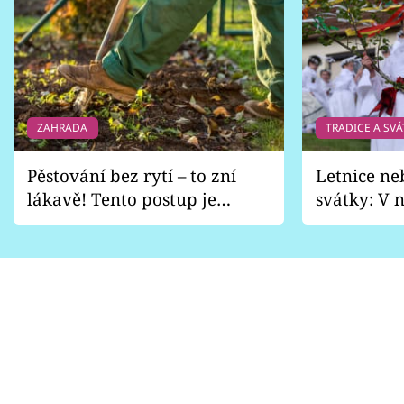
ZAHRADA
TRADICE A SVÁ
Pěstování bez rytí – to zní
Letnice ne
lákavě! Tento postup je
svátky: V n
vhodný jen pro některé
pondělí z
zahrady