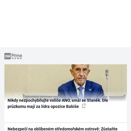
Nikdy nezpochybňujte voliče ANO, smál se Staněk. Dle
průzkumu mají za lídra opozice Babiše
Nebezpečí na oblíbeném středomořském ostrově: Zůstaňte