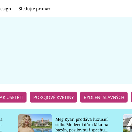
esign
Sledujte prima+
Design
TRENDY
JAK NA TO
PROMĚNY
NAŠE TIPY
JAK UŠETŘIT
POKOJOVÉ KVĚTINY
BYDLENÍ SLAVNÝCH
la
Meg Ryan prodává luxusní
.
sídlo. Moderní dům láká na
o
bazén, posilovnu i sprchu