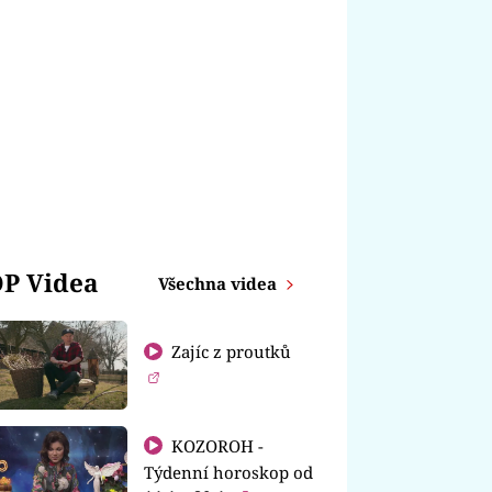
P Videa
Všechna videa
Zajíc z proutků
KOZOROH -
Týdenní horoskop od