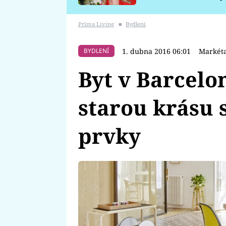
požáru
Prima Living
■
Bydlení
1. dubna 2016 06:01
Markéta
BYDLENÍ
Byt v Barcel
starou krásu
prvky