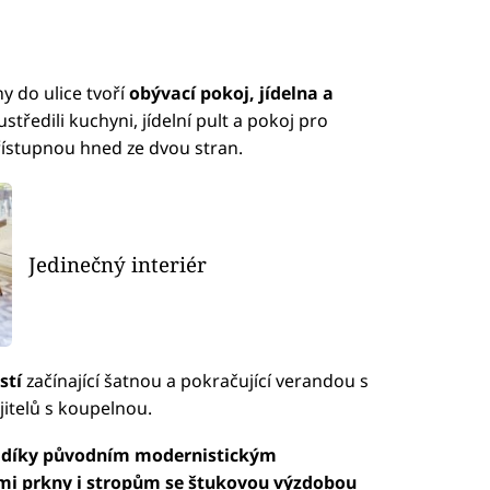
y do ulice tvoří
obývací pokoj, jídelna a
ustředili kuchyni, jídelní pult a pokoj pro
ístupnou hned ze dvou stran.
Jedinečný interiér
stí
začínající šatnou a pokračující verandou s
itelů s koupelnou.
e
díky původním modernistickým
 prkny i stropům se štukovou výzdobou