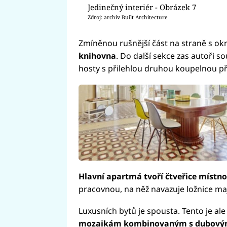
Jedinečný interiér - Obrázek 7
Zdroj: archiv Built Architecture
Zmíněnou rušnější část na straně s okn
knihovna
. Do další sekce zas autoři so
hosty s přilehlou druhou koupelnou př
Hlavní apartmá tvoří čtveřice místno
pracovnou, na něž navazuje ložnice maj
Luxusních bytů je spousta. Tento je al
mozaikám kombinovaným s dubovými