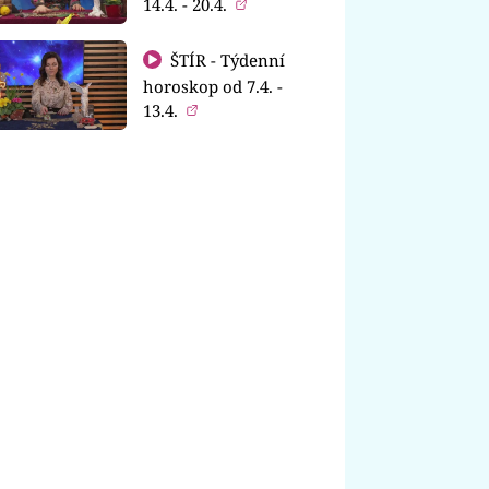
14.4. - 20.4.
ŠTÍR - Týdenní
horoskop od 7.4. -
13.4.