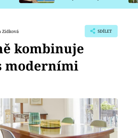
pro psy
 Zídková
SDÍLET
oně kombinuje
 s moderními