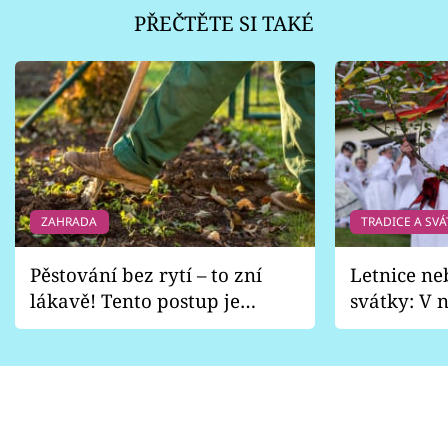
PŘEČTĚTE SI TAKÉ
ZAHRADA
TRADICE A SVÁ
Pěstování bez rytí – to zní
Letnice ne
lákavě! Tento postup je
svátky: V n
vhodný jen pro některé
pondělí z
zahrady