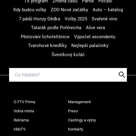
TV program
Změna času
Partie
Počasí
Kdy budou volby
ZOO Nové začátky
Auto – katalog
7 pádů Honzy Dědka
Volby 2025
Svařené víno
Tatarák podle Pohlreicha
Aloe vera
Pěstování lichořeřišnice
Výpočet ascendentu
Tvarohové knedlíky
Nejlepší palačinky
Švestkový koláč
O FTV Prima
Management
Volná místa
Press
Reklama
Castingy a výzvy
HbbTV
Kontakty