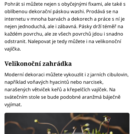
Pohrát si můžete nejen s obyčejnými fixami, ale také s
oblíbenou dekorační páskou washi. Prodává se na
internetu v mnoha barvách a dekorech a práce s ní je
nejen jednoduchá, ale i zábavná. Pásky drží téměř na
každém povrchu, ale ze všech povrchů jdou i snadno
odstranit. Nalepovat je tedy můžete i na velikonoční
vajíčka.
Velikonoční zahrádka
Moderní dekoraci můžete vykouzlit i z jarních cibulovin,
například voňavých hyacintů nebo narcisek,
narašených větviček keřů a křepelčích vajíček. Na
svátečním stole se bude podobné aranžmá báječně
vyjímat.