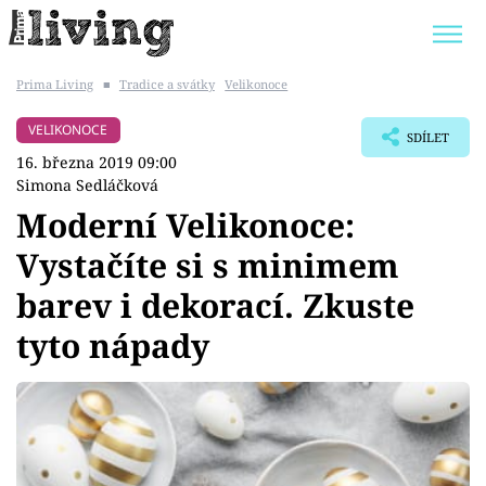
Prima Living
■
Tradice a svátky
Velikonoce
Trendy:
JAK UŠETŘIT
POKOJOVÉ KVĚTINY
VELIKONOCE
SDÍLET
BYDLENÍ SLAVNÝCH
ZAHRADA
16. března 2019 09:00
Simona Sedláčková
Moderní Velikonoce:
Vystačíte si s minimem
Témata
barev i dekorací. Zkuste
Bydlení
tyto nápady
Zahrada
Design