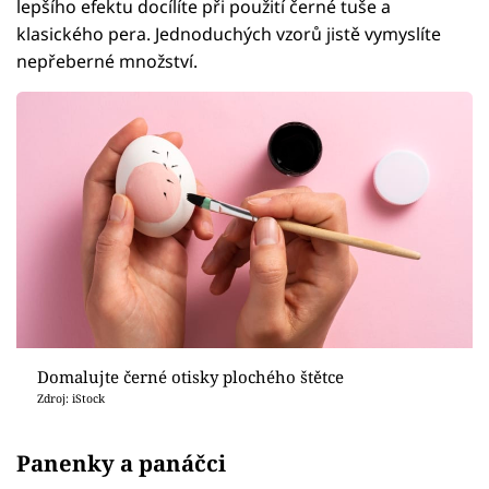
lepšího efektu docílíte při použití černé tuše a
klasického pera. Jednoduchých vzorů jistě vymyslíte
nepřeberné množství.
Domalujte černé otisky plochého štětce
Zdroj: iStock
Panenky a panáčci