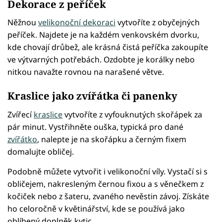
Dekorace z peříček
Něžnou
velikonoční dekoraci
vytvoříte z obyčejných
peříček. Najdete je na každém venkovském dvorku,
kde chovají drůbež, ale krásná čistá peříčka zakoupíte
ve výtvarných potřebách. Ozdobte je korálky nebo
nitkou navažte rovnou na narašené větve.
Kraslice jako zvířátka či panenky
Zvířecí
kraslice
vytvoříte z vyfouknutých skořápek za
pár minut. Vystřihněte ouška, typická pro dané
zvířátko
, nalepte je na skořápku a černým fixem
domalujte obličej.
Podobně můžete vytvořit i velikonoční víly. Vystačí si s
obličejem, nakresleným černou fixou a s věnečkem z
kočiček nebo z šateru, zvaného nevěstin závoj. Získáte
ho celoročně v květinářství, kde se používá jako
oblíbený doplněk kytic.