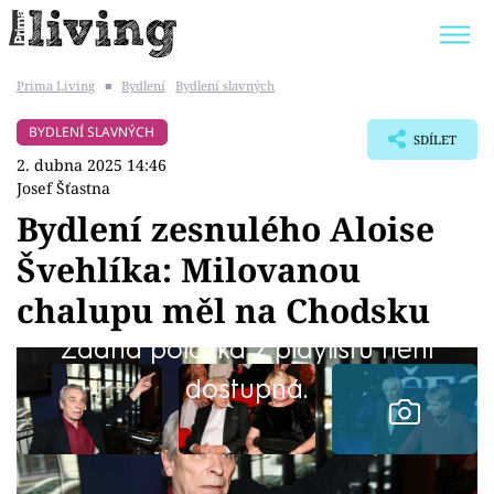
Prima Living
■
Bydlení
Bydlení slavných
Trendy:
JAK UŠETŘIT
POKOJOVÉ KVĚTINY
BYDLENÍ SLAVNÝCH
SDÍLET
BYDLENÍ SLAVNÝCH
ZAHRADA
2. dubna 2025 14:46
Josef Šťastna
Bydlení zesnulého Aloise
Švehlíka: Milovanou
Témata
chalupu měl na Chodsku
Bydlení
Žádná položka z playlistu není
dostupná.
Zahrada
Design