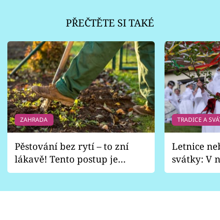
PŘEČTĚTE SI TAKÉ
ZAHRADA
TRADICE A SVÁ
Pěstování bez rytí – to zní
Letnice ne
lákavě! Tento postup je
svátky: V n
vhodný jen pro některé
pondělí z
zahrady