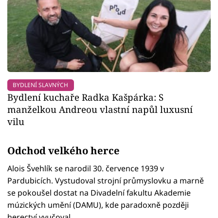
BYDLENÍ SLAVNÝCH
Bydlení kuchaře Radka Kašpárka: S
manželkou Andreou vlastní napůl luxusní
vilu
Odchod velkého herce
Alois Švehlík se narodil 30. července 1939 v
Pardubicích. Vystudoval strojní průmyslovku a marně
se pokoušel dostat na Divadelní fakultu Akademie
múzických umění (DAMU), kde paradoxně později
herectví vyučoval.