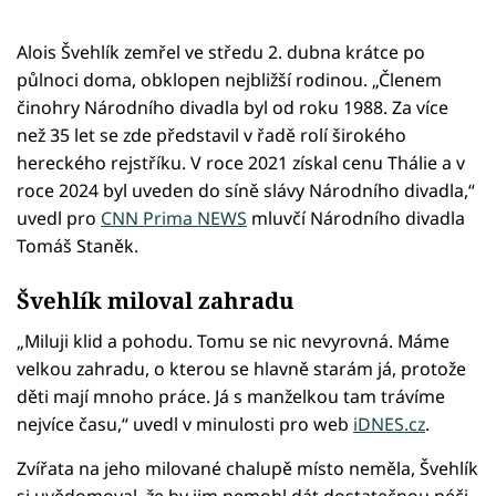
Alois Švehlík zemřel ve středu 2. dubna krátce po
půlnoci doma, obklopen nejbližší rodinou. „Členem
činohry Národního divadla byl od roku 1988. Za více
než 35 let se zde představil v řadě rolí širokého
hereckého rejstříku. V roce 2021 získal cenu Thálie a v
roce 2024 byl uveden do síně slávy Národního divadla,“
uvedl pro
CNN Prima NEWS
mluvčí Národního divadla
Tomáš Staněk.
Švehlík miloval zahradu
„Miluji klid a pohodu. Tomu se nic nevyrovná. Máme
velkou zahradu, o kterou se hlavně starám já, protože
děti mají mnoho práce. Já s manželkou tam trávíme
nejvíce času,“ uvedl v minulosti pro web
iDNES.cz
.
Zvířata na jeho milované chalupě místo neměla, Švehlík
si uvědomoval, že by jim nemohl dát dostatečnou péči