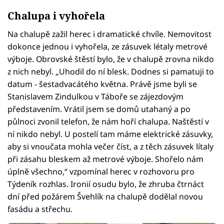
Chalupa i vyhořela
Na chalupě zažil herec i dramatické chvíle. Nemovitost
dokonce jednou i vyhořela, ze zásuvek létaly metrové
výboje. Obrovské štěstí bylo, že v chalupě zrovna nikdo
z nich nebyl. „Uhodil do ní blesk. Dodnes si pamatuji to
datum - šestadvacátého května. Právě jsme byli se
Stanislavem Zindulkou v Táboře se zájezdovým
představením. Vrátil jsem se domů utahaný a po
půlnoci zvonil telefon, že nám hoří chalupa. Naštěstí v
ní nikdo nebyl. U postelí tam máme elektrické zásuvky,
aby si vnoučata mohla večer číst, a z těch zásuvek lítaly
při zásahu bleskem až metrové výboje. Shořelo nám
úplně všechno,“ vzpomínal herec v rozhovoru pro
Týdeník rozhlas. Ironií osudu bylo, že zhruba čtrnáct
dní před požárem Švehlík na chalupě dodělal novou
fasádu a střechu.