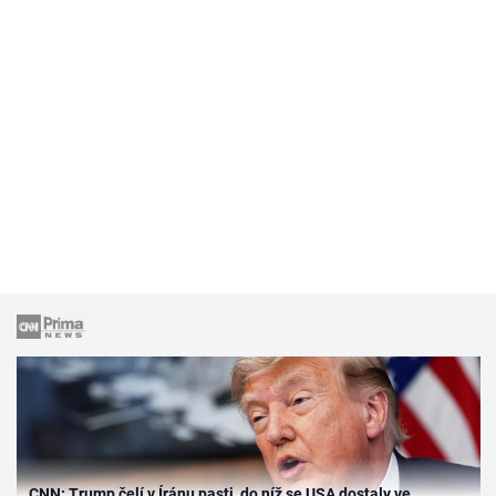
CNN: Trump čelí v Íránu pasti, do níž se USA dostaly ve