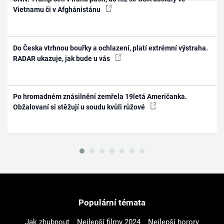
Vietnamu či v Afghánistánu
Do Česka vtrhnou bouřky a ochlazení, platí extrémní výstraha.
RADAR ukazuje, jak bude u vás
Po hromadném znásilnění zemřela 19letá Američanka.
Obžalovaní si stěžují u soudu kvůli růžové
Populární témata
Jak zhubnout
Nejlepší filmy 2024
Nejlepší horory