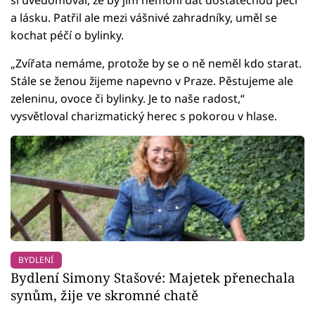
a lásku. Patřil ale mezi vášnivé zahradníky, uměl se
kochat péčí o bylinky.
„Zvířata nemáme, protože by se o ně neměl kdo starat.
Stále se ženou žijeme napevno v Praze. Pěstujeme ale
zeleninu, ovoce či bylinky. Je to naše radost,“
vysvětloval charizmatický herec s pokorou v hlase.
BYDLENÍ
Bydlení Simony Stašové: Majetek přenechala
synům, žije ve skromné chatě