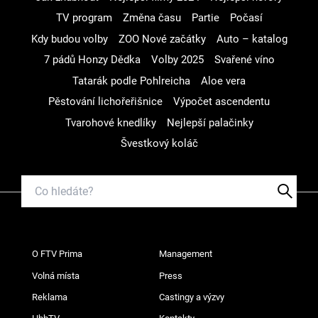
TV program
Změna času
Partie
Počasí
Kdy budou volby
ZOO Nové začátky
Auto – katalog
7 pádů Honzy Dědka
Volby 2025
Svařené víno
Tatarák podle Pohlreicha
Aloe vera
Pěstování lichořeřišnice
Výpočet ascendentu
Tvarohové knedlíky
Nejlepší palačinky
Švestkový koláč
O FTV Prima
Management
Volná místa
Press
Reklama
Castingy a výzvy