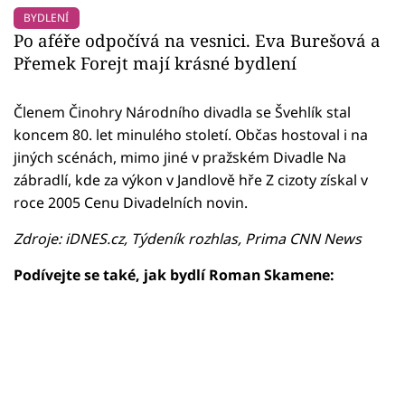
BYDLENÍ
Po aféře odpočívá na vesnici. Eva Burešová a
Přemek Forejt mají krásné bydlení
Členem Činohry Národního divadla se Švehlík stal
koncem 80. let minulého století. Občas hostoval i na
jiných scénách, mimo jiné v pražském Divadle Na
zábradlí, kde za výkon v Jandlově hře Z cizoty získal v
roce 2005 Cenu Divadelních novin.
Zdroje: iDNES.cz, Týdeník rozhlas, Prima CNN News
Podívejte se také, jak bydlí Roman Skamene:
Failed to fetch