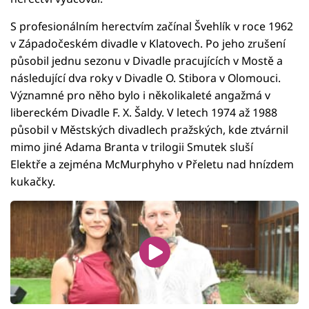
S profesionálním herectvím začínal Švehlík v roce 1962
v Západočeském divadle v Klatovech. Po jeho zrušení
působil jednu sezonu v Divadle pracujících v Mostě a
následující dva roky v Divadle O. Stibora v Olomouci.
Významné pro něho bylo i několikaleté angažmá v
libereckém Divadle F. X. Šaldy. V letech 1974 až 1988
působil v Městských divadlech pražských, kde ztvárnil
mimo jiné Adama Branta v trilogii Smutek sluší
Elektře a zejména McMurphyho v Přeletu nad hnízdem
kukačky.