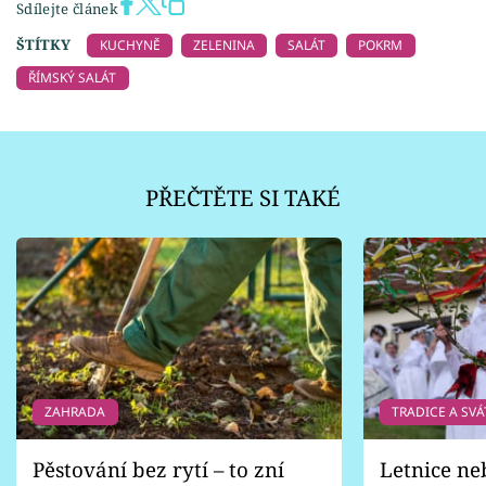
Sdílejte článek
ŠTÍTKY
KUCHYNĚ
ZELENINA
SALÁT
POKRM
ŘÍMSKÝ SALÁT
PŘEČTĚTE SI TAKÉ
ZAHRADA
TRADICE A SVÁ
Pěstování bez rytí – to zní
Letnice ne