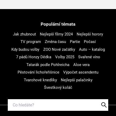
Populární témata
Jak zhubnout
Nejlepší filmy 2024
Nejlepší horory
TV program
Změna času
Partie
Počasí
Kdy budou volby
ZOO Nové začátky
Auto – katalog
7 pádů Honzy Dědka
Volby 2025
Svařené víno
Tatarák podle Pohlreicha
Aloe vera
Pěstování lichořeřišnice
Výpočet ascendentu
Tvarohové knedlíky
Nejlepší palačinky
Švestkový koláč