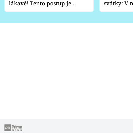
lákavě! Tento postup je
svátky: V n
vhodný jen pro některé
pondělí z
zahrady