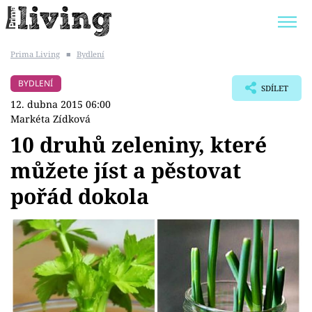
Prima Living
■
Bydlení
Trendy:
JAK UŠETŘIT
POKOJOVÉ KVĚTINY
BYDLENÍ
SDÍLET
BYDLENÍ SLAVNÝCH
ZAHRADA
12. dubna 2015 06:00
Markéta Zídková
10 druhů zeleniny, které
můžete jíst a pěstovat
Témata
pořád dokola
Bydlení
Zahrada
Design