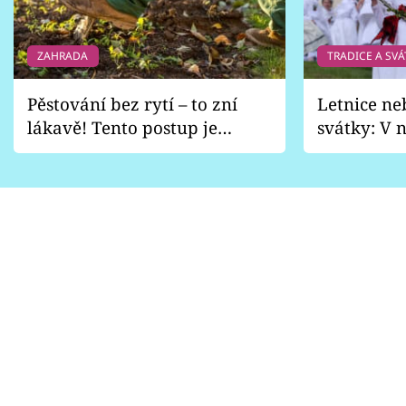
ZAHRADA
TRADICE A SVÁ
Pěstování bez rytí – to zní
Letnice ne
lákavě! Tento postup je
svátky: V n
vhodný jen pro některé
pondělí z
zahrady