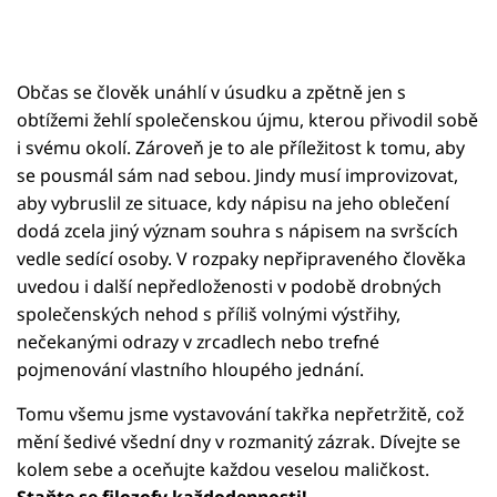
Občas se člověk unáhlí v úsudku a zpětně jen s
obtížemi žehlí společenskou újmu, kterou přivodil sobě
i svému okolí. Zároveň je to ale příležitost k tomu, aby
se pousmál sám nad sebou. Jindy musí improvizovat,
aby vybruslil ze situace, kdy nápisu na jeho oblečení
dodá zcela jiný význam souhra s nápisem na svršcích
vedle sedící osoby. V rozpaky nepřipraveného člověka
uvedou i další nepředloženosti v podobě drobných
společenských nehod s příliš volnými výstřihy,
nečekanými odrazy v zrcadlech nebo trefné
pojmenování vlastního hloupého jednání.
Tomu všemu jsme vystavování takřka nepřetržitě, což
mění šedivé všední dny v rozmanitý zázrak. Dívejte se
kolem sebe a oceňujte každou veselou maličkost.
Staňte se filozofy každodennosti!