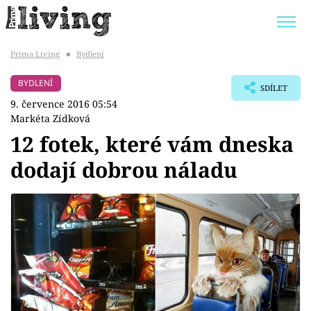
Prima Living
■
Bydlení
Trendy:
JAK UŠETŘIT
POKOJOVÉ KVĚTINY
BYDLENÍ
SDÍLET
BYDLENÍ SLAVNÝCH
ZAHRADA
9. července 2016 05:54
Markéta Zídková
12 fotek, které vám dneska
dodají dobrou náladu
Témata
Bydlení
Zahrada
Design