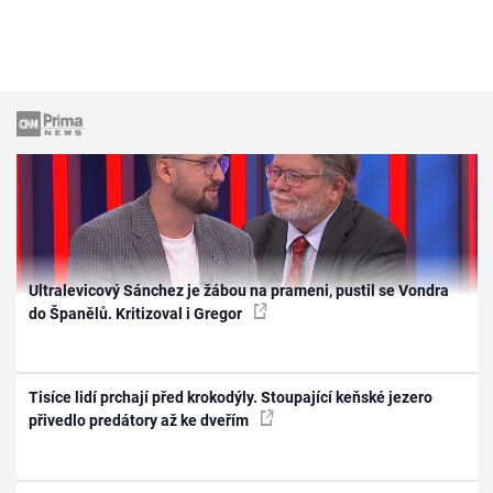
Ultralevicový Sánchez je žábou na prameni, pustil se Vondra
do Španělů. Kritizoval i Gregor
Tisíce lidí prchají před krokodýly. Stoupající keňské jezero
přivedlo predátory až ke dveřím