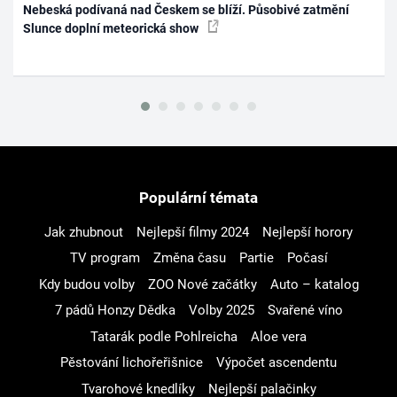
Nebeská podívaná nad Českem se blíží. Působivé zatmění
Slunce doplní meteorická show
Populární témata
Jak zhubnout
Nejlepší filmy 2024
Nejlepší horory
TV program
Změna času
Partie
Počasí
Kdy budou volby
ZOO Nové začátky
Auto – katalog
7 pádů Honzy Dědka
Volby 2025
Svařené víno
Tatarák podle Pohlreicha
Aloe vera
Pěstování lichořeřišnice
Výpočet ascendentu
Tvarohové knedlíky
Nejlepší palačinky