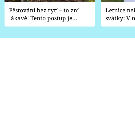
Pěstování bez rytí – to zní
Letnice ne
lákavě! Tento postup je
svátky: V n
vhodný jen pro některé
pondělí z
zahrady