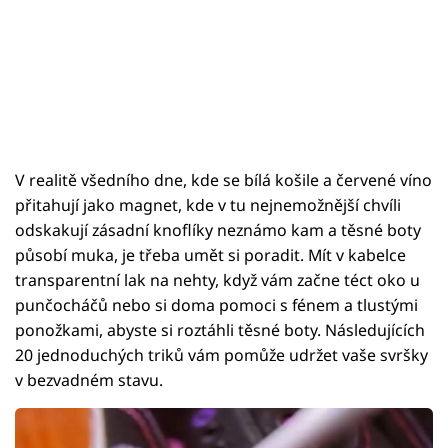
V realitě všedního dne, kde se bílá košile a červené víno
přitahují jako magnet, kde v tu nejnemožnější chvíli
odskakují zásadní knoflíky neznámo kam a těsné boty
působí muka, je třeba umět si poradit. Mít v kabelce
transparentní lak na nehty, když vám začne téct oko u
punčocháčů nebo si doma pomoci s fénem a tlustými
ponožkami, abyste si roztáhli těsné boty. Následujících
20 jednoduchých triků vám pomůže udržet vaše svršky
v bezvadném stavu.