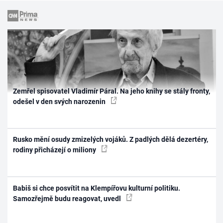
Zemřel spisovatel Vladimír Páral. Na jeho knihy se stály fronty,
odešel v den svých narozenin
Rusko mění osudy zmizelých vojáků. Z padlých dělá dezertéry,
rodiny přicházejí o miliony
Babiš si chce posvítit na Klempířovu kulturní politiku.
Samozřejmě budu reagovat, uvedl