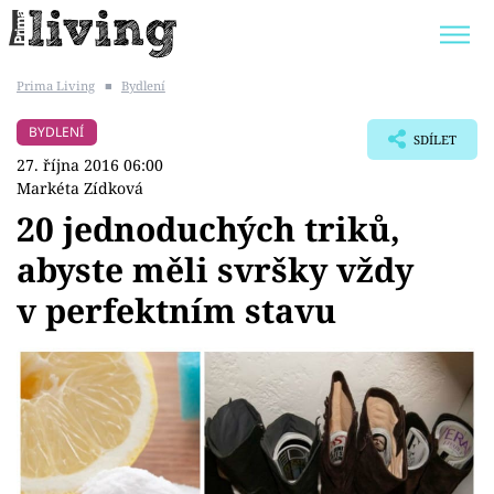
Prima Living
■
Bydlení
Trendy:
JAK UŠETŘIT
POKOJOVÉ KVĚTINY
BYDLENÍ
SDÍLET
BYDLENÍ SLAVNÝCH
ZAHRADA
27. října 2016 06:00
Markéta Zídková
20 jednoduchých triků,
abyste měli svršky vždy
Témata
v perfektním stavu
Bydlení
Zahrada
Design