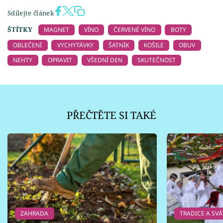
Sdílejte článek
ŠTÍTKY
MAGNET
VÍNO
ČERVENÉ VÍNO
BOTY
OBLEČENÍ
VYCHYTÁVKY
ŠATNÍK
KOŠILE
OBUV
NEHTY
OPRAVIT
VŠEDNÍ DEN
SKUTEČNOST
PŘEČTĚTE SI TAKÉ
ZAHRADA
TRADICE A SVÁ