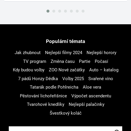
Populární témata
Jak zhubnout
Nejlepší filmy 2024
Nejlepší horory
TV program
Změna času
Partie
Počasí
Kdy budou volby
ZOO Nové začátky
Auto – katalog
7 pádů Honzy Dědka
Volby 2025
Svařené víno
Tatarák podle Pohlreicha
Aloe vera
Pěstování lichořeřišnice
Výpočet ascendentu
Tvarohové knedlíky
Nejlepší palačinky
Švestkový koláč