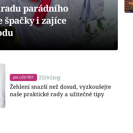
ahradu parádního
 špačky i zajíce
odu
JAK UŠETŘIT
Žehlení snazší než dosud, vyzkoušejte
naše praktické rady a užitečné tipy