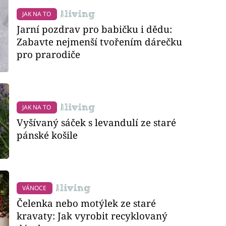
JAK NA TO
Jarní pozdrav pro babičku i dědu:
Zabavte nejmenší tvořením dárečku
pro prarodiče
JAK NA TO
Vyšívaný sáček s levandulí ze staré
pánské košile
VÁNOCE
Čelenka nebo motýlek ze staré
kravaty: Jak vyrobit recyklovaný