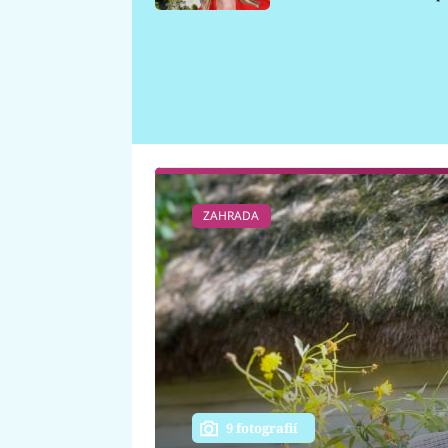
požáru
ZAHRADA
9 fotografií