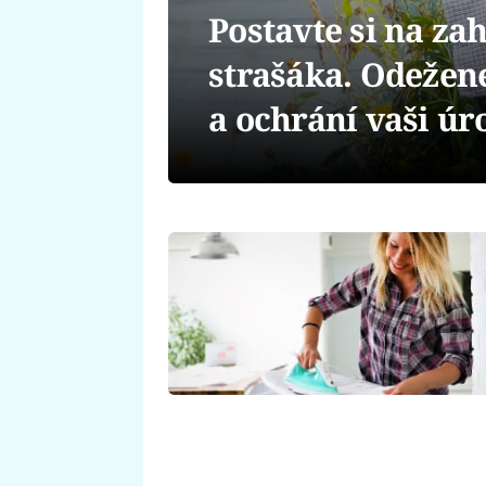
Postavte si na z
strašáka. Odežene
a ochrání vaši úr