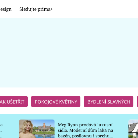
esign
Sledujte prima+
Design
TRENDY
JAK NA TO
PROMĚNY
NAŠE TIPY
JAK UŠETŘIT
POKOJOVÉ KVĚTINY
BYDLENÍ SLAVNÝCH
la
Meg Ryan prodává luxusní
.
sídlo. Moderní dům láká na
o
bazén, posilovnu i sprchu