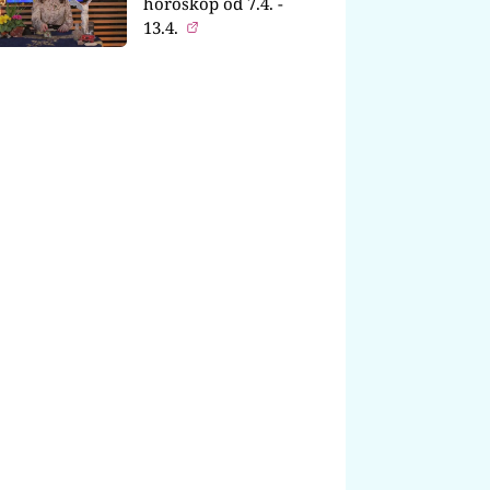
horoskop od 7.4. -
13.4.