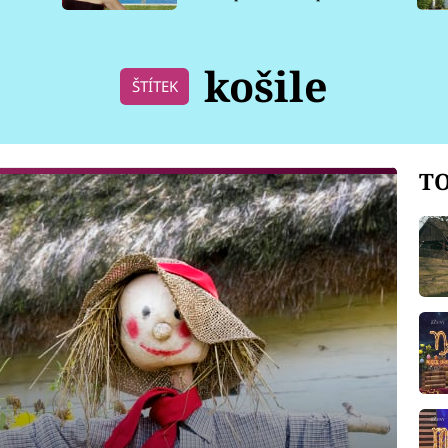
pro psy
košile
ŠTÍTEK
TO