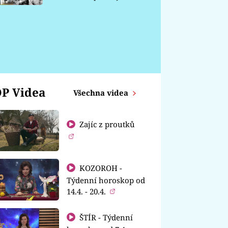
chátrá
P Videa
Všechna videa
Zajíc z proutků
KOZOROH -
Týdenní horoskop od
14.4. - 20.4.
ŠTÍR - Týdenní