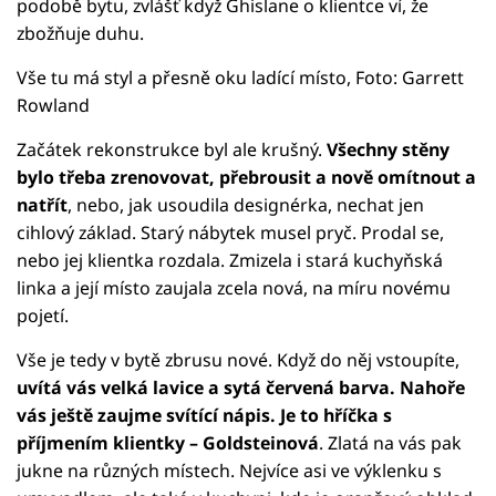
podobě bytu, zvlášť když Ghislane o klientce ví, že
zbožňuje duhu.
Vše tu má styl a přesně oku ladící místo, Foto: Garrett
Rowland
Začátek rekonstrukce byl ale krušný.
Všechny stěny
bylo třeba zrenovovat, přebrousit a nově omítnout a
natřít
, nebo, jak usoudila designérka, nechat jen
cihlový základ. Starý nábytek musel pryč. Prodal se,
nebo jej klientka rozdala. Zmizela i stará kuchyňská
linka a její místo zaujala zcela nová, na míru novému
pojetí.
Vše je tedy v bytě zbrusu nové. Když do něj vstoupíte,
uvítá vás velká lavice a sytá červená barva. Nahoře
vás ještě zaujme svítící nápis. Je to hříčka s
příjmením klientky – Goldsteinová
. Zlatá na vás pak
jukne na různých místech. Nejvíce asi ve výklenku s