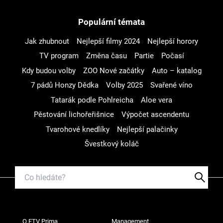
Populární témata
Jak zhubnout
Nejlepší filmy 2024
Nejlepší horory
TV program
Změna času
Partie
Počasí
Kdy budou volby
ZOO Nové začátky
Auto – katalog
7 pádů Honzy Dědka
Volby 2025
Svařené víno
Tatarák podle Pohlreicha
Aloe vera
Pěstování lichořeřišnice
Výpočet ascendentu
Tvarohové knedlíky
Nejlepší palačinky
Švestkový koláč
O FTV Prima
Management