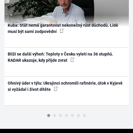
Kuba: Stát nemá garantovat nekonečný růst důchodů. Lidé
musí být sami zodpovědní
Blíží se další výheň: Teploty v Česku vyletí na 36 stupňů.
RADAR ukazuje, kdy přijde zvrat
Ohnivý úder v týlu: Ukrajinci ochromili rafinérie, útok v Kyjevě
si vyžádal i život dítěte