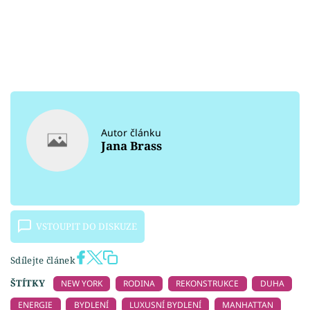
Autor článku
Jana Brass
VSTOUPIT DO DISKUZE
Sdílejte článek
ŠTÍTKY
NEW YORK
RODINA
REKONSTRUKCE
DUHA
ENERGIE
BYDLENÍ
LUXUSNÍ BYDLENÍ
MANHATTAN