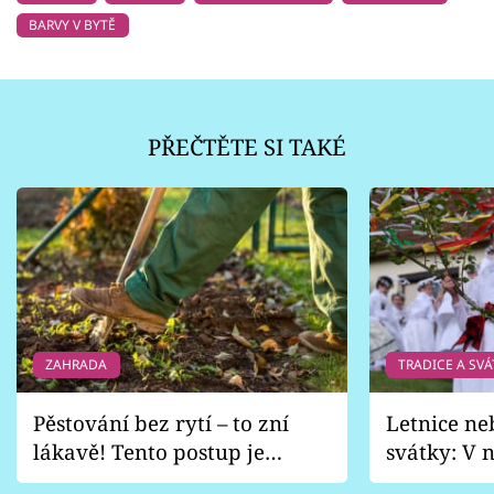
BARVY V BYTĚ
PŘEČTĚTE SI TAKÉ
ZAHRADA
TRADICE A SVÁ
Pěstování bez rytí – to zní
Letnice ne
lákavě! Tento postup je
svátky: V n
vhodný jen pro některé
pondělí z