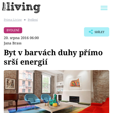
Prima Living
■
Bydlení
Trendy:
JAK UŠETŘIT
POKOJOVÉ KVĚTINY
BYDLENÍ
SDÍLET
BYDLENÍ SLAVNÝCH
ZAHRADA
20. srpna 2016 06:00
Jana Brass
Byt v barvách duhy přímo
srší energií
Témata
Bydlení
Zahrada
Design