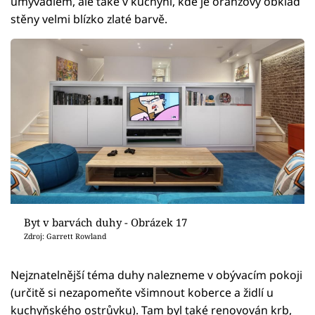
umyvadlem, ale také v kuchyni, kde je oranžový obklad
stěny velmi blízko zlaté barvě.
Byt v barvách duhy - Obrázek 17
Zdroj: Garrett Rowland
Nejznatelnější téma duhy nalezneme v obývacím pokoji
(určitě si nezapomeňte všimnout koberce a židlí u
kuchyňského ostrůvku). Tam byl také renovován krb,