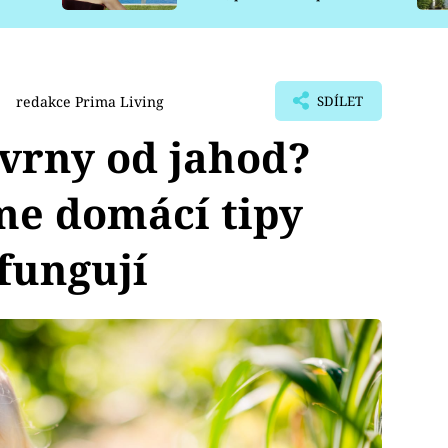
pro psy
redakce Prima Living
SDÍLET
kvrny od jahod?
me domácí tipy
 fungují