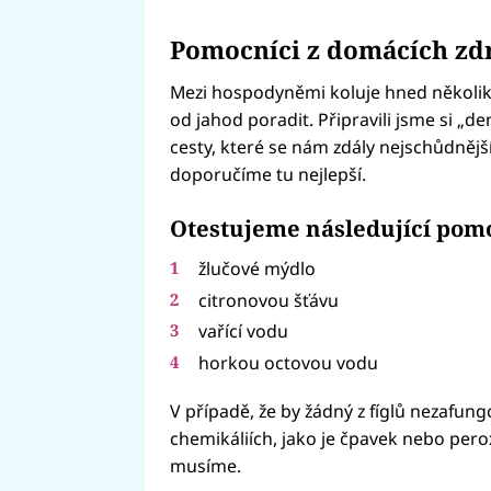
Pomocníci z domácích zd
Mezi hospodyněmi koluje hned několik 
od jahod poradit. Připravili jsme si „d
cesty, které se nám zdály nejschůdnějš
doporučíme tu nejlepší.
Otestujeme následující pom
žlučové mýdlo
citronovou šťávu
vařící vodu
horkou octovou vodu
V případě, že by žádný z fíglů nezafung
chemikáliích, jako je čpavek nebo pero
musíme.