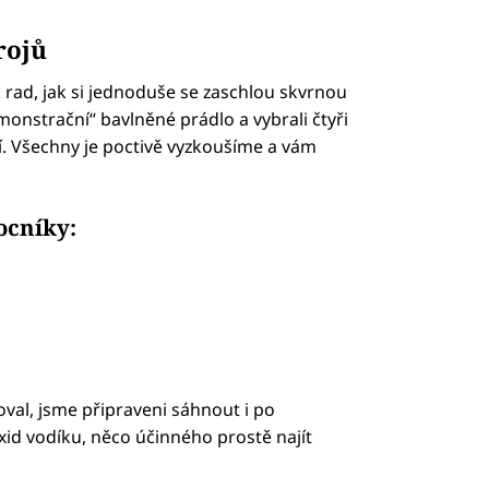
rojů
rad, jak si jednoduše se zaschlou skvrnou
emonstrační“ bavlněné prádlo a vybrali čtyři
í. Všechny je poctivě vyzkoušíme a vám
ocníky:
oval, jsme připraveni sáhnout i po
xid vodíku, něco účinného prostě najít