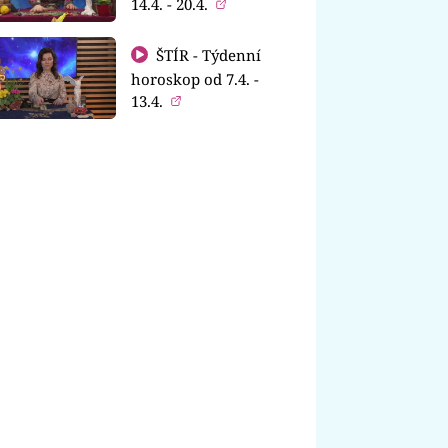
14.4. - 20.4.
ŠTÍR - Týdenní
horoskop od 7.4. -
13.4.