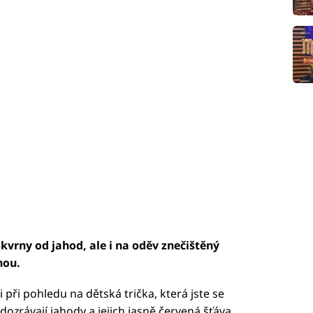
kvrny od jahod, ale i na oděv znečištěný
nou.
 při pohledu na dětská trička, která jste se
dozrávají jahody a jejich jasně červená šťáva