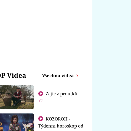
P Videa
Všechna videa
Zajíc z proutků
KOZOROH -
Týdenní horoskop od