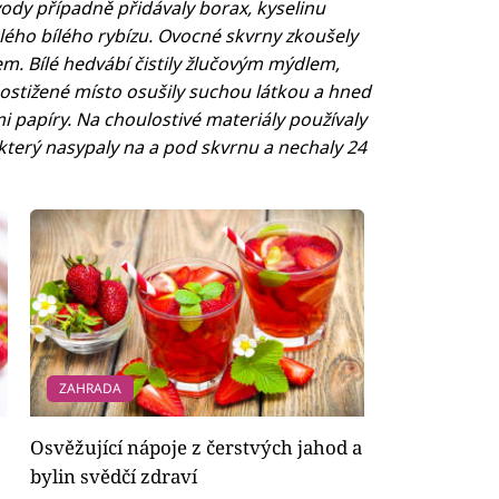
 vody případně přidávaly borax, kyselinu
alého bílého rybízu. Ovocné skvrny zkoušely
m. Bílé hedvábí čistily žlučovým mýdlem,
ostižené místo osušily suchou látkou a hned
 papíry. Na choulostivé materiály používaly
 který nasypaly na a pod skvrnu a nechaly 24
ZAHRADA
Osvěžující nápoje z čerstvých jahod a
bylin svědčí zdraví