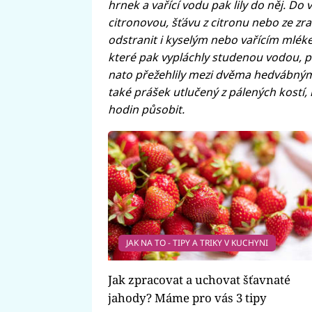
hrnek a vařící vodu pak lily do něj. Do
citronovou, šťávu z citronu nebo ze zr
odstranit i kyselým nebo vařícím mléke
které pak vypláchly studenou vodou, p
nato přežehlily mezi dvěma hedvábnými
také prášek utlučený z pálených kostí,
hodin působit.
JAK NA TO - TIPY A TRIKY V KUCHYNI
Jak zpracovat a uchovat šťavnaté
jahody? Máme pro vás 3 tipy