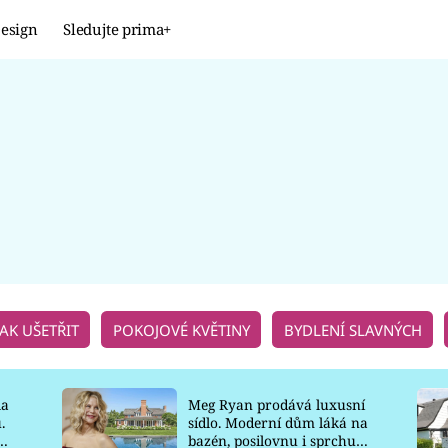
esign
Sledujte prima+
Design
TRENDY
JAK NA TO
PROMĚNY
NAŠE TIPY
JAK UŠETŘIT
POKOJOVÉ KVĚTINY
BYDLENÍ SLAVNÝCH
la
Meg Ryan prodává luxusní
.
sídlo. Moderní dům láká na
o
bazén, posilovnu i sprchu