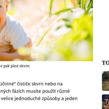
TO
 je pak plné skvrn
činné“ čističe skvrn nebo na
ných fázích musíte použít různé
i velice jednoduché způsoby a jeden