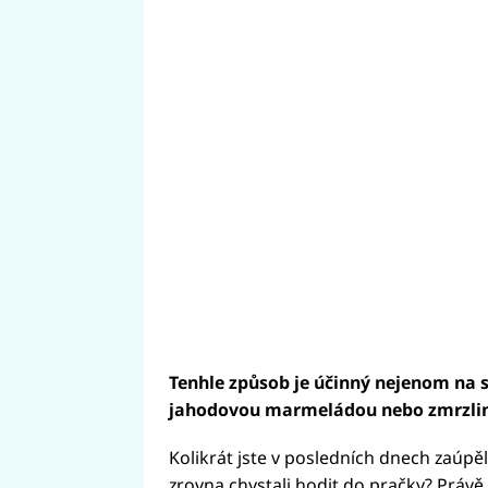
Tenhle způsob je účinný nejenom na s
jahodovou marmeládou nebo zmrzli
Kolikrát jste v posledních dnech zaúpěli
zrovna chystali hodit do pračky? Právě 