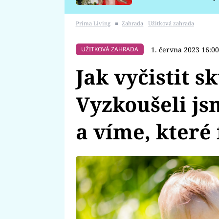
požáru
Prima Living
■
Zahrada
Užitková zahrada
1. června 2023 16:00
UŽITKOVÁ ZAHRADA
Jak vyčistit s
Vyzkoušeli js
a víme, které