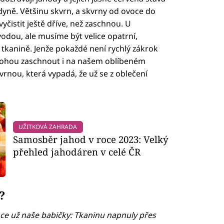
yně. Většinu skvrn, a skvrny od ovoce do
vyčistit ještě dříve, než zaschnou. U
vodou, ale musíme být velice opatrní,
 tkanině. Jenže pokaždé není rychlý zákrok
mohou zaschnout i na našem oblíbeném
kvrnou, která vypadá, že už se z oblečení
UŽITKOVÁ ZAHRADA
Samosběr jahod v roce 2023: Velký
přehled jahodáren v celé ČR
?
ce už naše babičky: Tkaninu napnuly přes