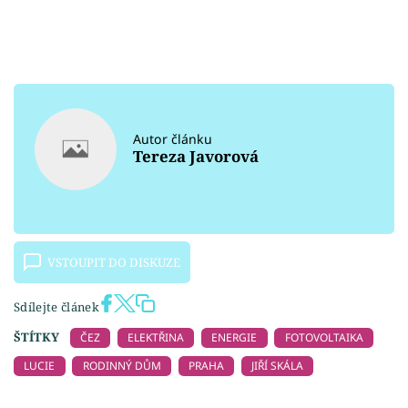
Autor článku
Tereza Javorová
VSTOUPIT DO DISKUZE
Sdílejte článek
ŠTÍTKY
ČEZ
ELEKTŘINA
ENERGIE
FOTOVOLTAIKA
LUCIE
RODINNÝ DŮM
PRAHA
JIŘÍ SKÁLA