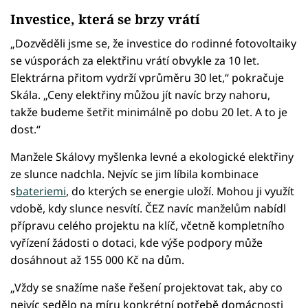
Investice, která se brzy vrátí
„Dozvěděli jsme se, že investice do rodinné fotovoltaiky
se vúsporách za elektřinu vrátí obvykle za 10 let.
Elektrárna přitom vydrží vprůměru 30 let,“ pokračuje
Skála. „Ceny elektřiny můžou jít navíc brzy nahoru,
takže budeme šetřit minimálně po dobu 20 let. A to je
dost.“
Manžele Skálovy myšlenka levné a ekologické elektřiny
ze slunce nadchla. Nejvíc se jim líbila kombinace
s
bateriemi
, do kterých se energie uloží. Mohou ji využít
vdobě, kdy slunce nesvítí. ČEZ navíc manželům nabídl
přípravu celého projektu na klíč, včetně kompletního
vyřízení žádosti o dotaci, kde výše podpory může
dosáhnout až 155 000 Kč na dům.
„Vždy se snažíme naše řešení projektovat tak, aby co
nejvíc sedělo na míru konkrétní potřebě domácnosti