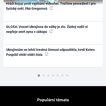
Hráči bojují proti vypínání videoher. Tvoříme precedent i pro
fyzický svět, říká Gregorová
GLOSA: Vracet Ukrajince do války je zlo. Žádný rodič si
nepřeje smrt syna v zákopu
Ukrajincům se lehčí trestná činnost odpouštěla, tvrdí Koten.
Pospíšil chtěl vidět čísla
Populární témata