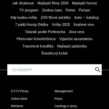
Jak zhubnout
Nejlepší filmy 2024
Nejlepší horory
TV program
Změna času
Partie
Počasí
Kdy budou volby
ZOO Nové začátky
Auto – katalog
7 pádů Honzy Dědka
Volby 2025
Svařené víno
Tatarák podle Pohlreicha
Aloe vera
Pěstování lichořeřišnice
Výpočet ascendentu
Tvarohové knedlíky
Nejlepší palačinky
Švestkový koláč
O FTV Prima
Management
Volná místa
Press
Reklama
Castingy a výzvy