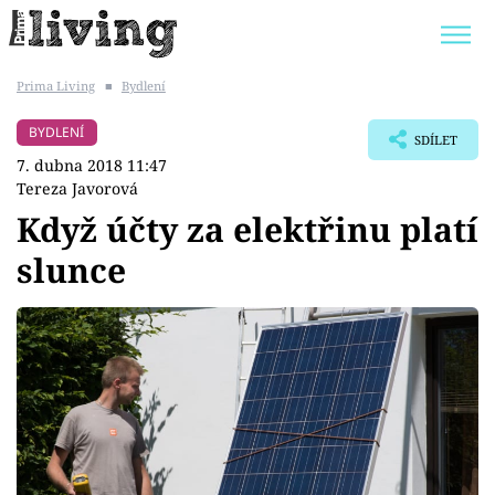
Prima Living
■
Bydlení
Trendy:
JAK UŠETŘIT
POKOJOVÉ KVĚTINY
BYDLENÍ
SDÍLET
BYDLENÍ SLAVNÝCH
ZAHRADA
7. dubna 2018 11:47
Tereza Javorová
Když účty za elektřinu platí
slunce
Témata
Bydlení
Zahrada
Design