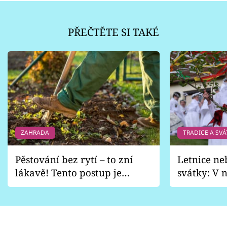
PŘEČTĚTE SI TAKÉ
ZAHRADA
TRADICE A SVÁ
Pěstování bez rytí – to zní
Letnice ne
lákavě! Tento postup je
svátky: V n
vhodný jen pro některé
pondělí z
zahrady