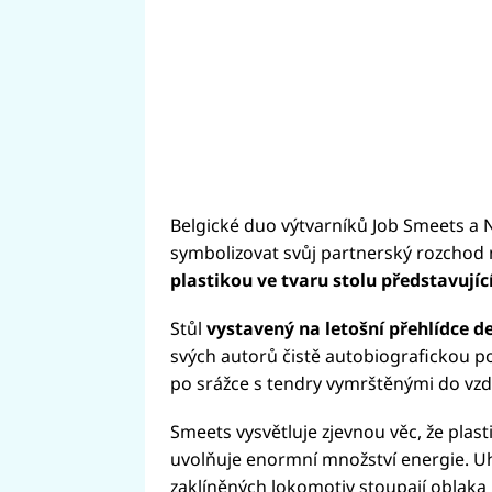
Belgické duo výtvarníků Job Smeets a N
symbolizovat svůj partnerský rozchod 
plastikou ve tvaru stolu představují
Stůl
vystavený na letošní přehlídce de
svých autorů čistě autobiografickou p
po srážce s tendry vymrštěnými do vz
Smeets vysvětluje zjevnou věc, že plas
uvolňuje enormní množství energie. Uhl
zaklíněných lokomotiv stoupají oblaka 