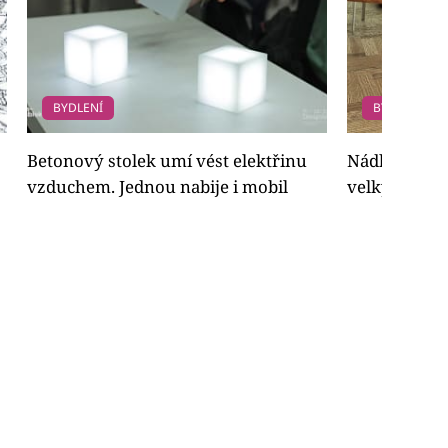
BYDLENÍ
BYDLENÍ
Betonový stolek umí vést elektřinu
Nádhera! Jíde
vzduchem. Jednou nabije i mobil
velkým kal