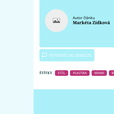
Autor článku
Markéta Zídková
VSTOUPIT DO DISKUZE
ŠTÍTKY
STŮL
PLASTIKA
MIAMI
B