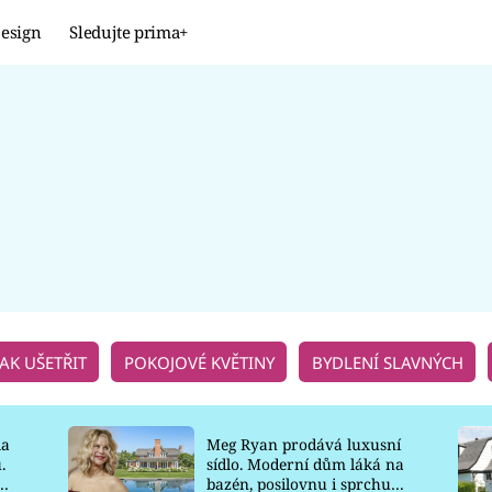
esign
Sledujte prima+
Design
TRENDY
JAK NA TO
PROMĚNY
NAŠE TIPY
JAK UŠETŘIT
POKOJOVÉ KVĚTINY
BYDLENÍ SLAVNÝCH
la
Meg Ryan prodává luxusní
.
sídlo. Moderní dům láká na
o
bazén, posilovnu i sprchu