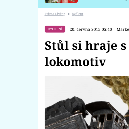
požáru
Prima Living
■
Bydlení
20. června 2015 05:40
Marké
BYDLENÍ
Stůl si hraje 
lokomotiv