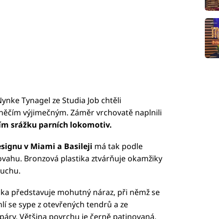
ynke Tynagel ze Studia Job chtěli
něčím výjimečným. Záměr vrchovatě naplnili
cím srážku parních lokomotiv.
signu v Miami a Basileji
má tak podle
ovahu. Bronzová plastika ztvárňuje okamžiky
duchu.
tika představuje mohutný náraz, při němž se
í se sype z otevřených tendrů a ze
páry. Většina povrchu je černě patinovaná,