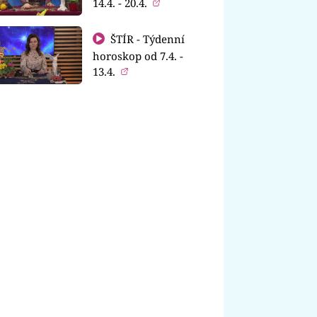
14.4. - 20.4.
ŠTÍR - Týdenní
horoskop od 7.4. -
13.4.