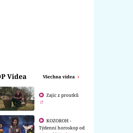
P Videa
Všechna videa
Zajíc z proutků
KOZOROH -
Týdenní horoskop od