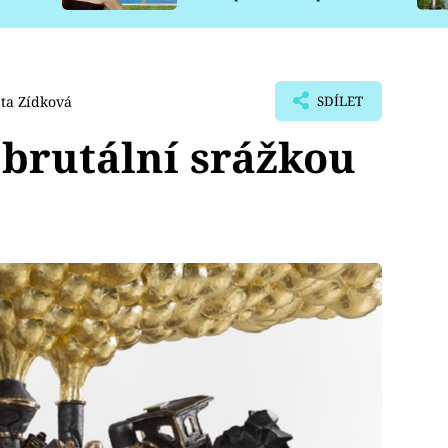
pro psy
ta Zídková
SDÍLET
s brutální srážkou