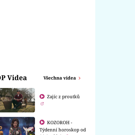
P Videa
Všechna videa
Zajíc z proutků
KOZOROH -
Týdenní horoskop od