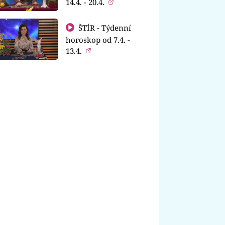
14.4. - 20.4.
ŠTÍR - Týdenní
horoskop od 7.4. -
13.4.