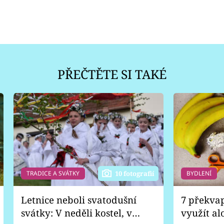
PŘEČTĚTE SI TAKÉ
TRADICE A SVÁTKY
BYDLENÍ
10 fotografií
Letnice neboli svatodušní
7 překva
svátky: V neděli kostel, v
využít al