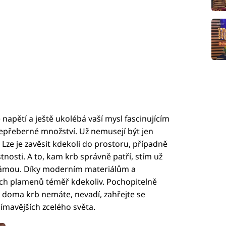
é napětí a ještě ukolébá vaší mysl fascinujícím
epřeberné množství. Už nemusejí být jen
ze je zavěsit kdekoli do prostoru, případně
tnosti. A to, kam krb správně patří, stím už
 nelámou. Díky moderním materiálům a
vých plamenů téměř kdekoliv. Pochopitelně
i doma krb nemáte, nevadí, zahřejte se
ímavějších zcelého světa.