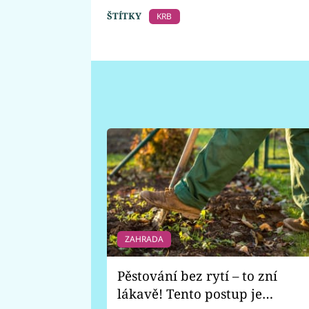
ŠTÍTKY
KRB
ZAHRADA
Pěstování bez rytí – to zní
lákavě! Tento postup je