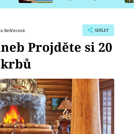
pro psy
ra Beščecová
SDÍLET
neb Projděte si 20
 krbů