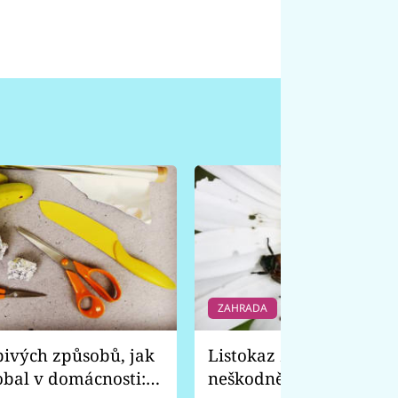
ZAHRADA
6 f
pivých způsobů, jak
Listokaz zahradní vyp
obal v domácnosti:
neškodně, ale je to prev