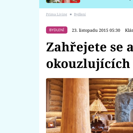
požáru
Prima Living
■
Bydlení
23. listopadu 2015 05:30
Klá
BYDLENÍ
Zahřejete se a
okouzlujících