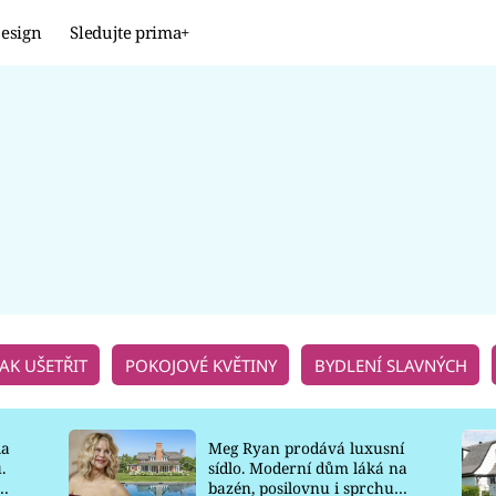
esign
Sledujte prima+
Design
TRENDY
JAK NA TO
PROMĚNY
NAŠE TIPY
JAK UŠETŘIT
POKOJOVÉ KVĚTINY
BYDLENÍ SLAVNÝCH
la
Meg Ryan prodává luxusní
.
sídlo. Moderní dům láká na
o
bazén, posilovnu i sprchu