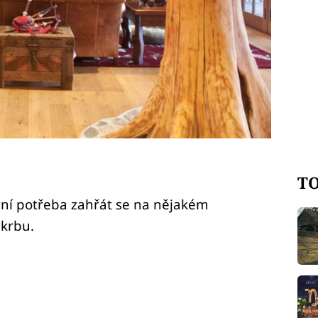
TO
s ní potřeba zahřát se na nějakém
 krbu.