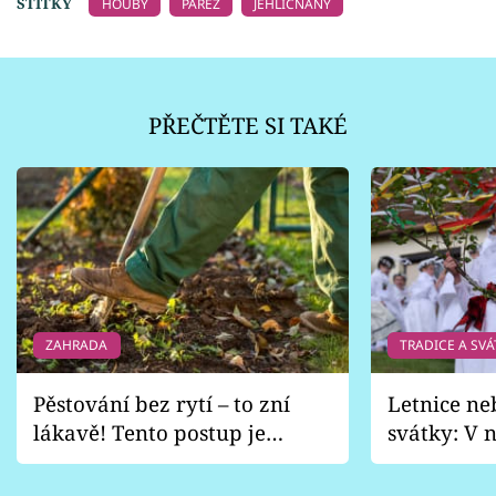
ŠTÍTKY
HOUBY
PAŘEZ
JEHLIČNANY
PŘEČTĚTE SI TAKÉ
ZAHRADA
TRADICE A SVÁ
Pěstování bez rytí – to zní
Letnice ne
lákavě! Tento postup je
svátky: V n
vhodný jen pro některé
pondělí z
zahrady