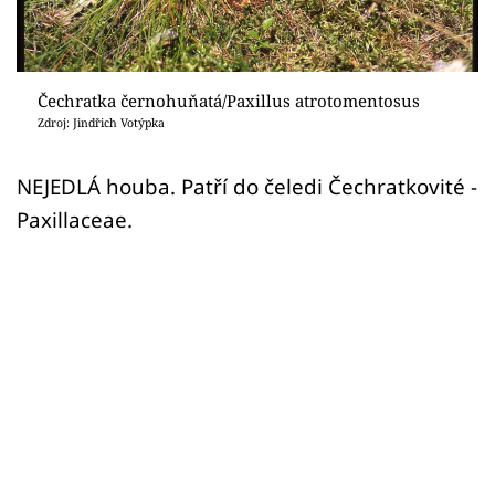
Sledujte prima+
Přihlášení
Čechratka černohuňatá/Paxillus atrotomentosus
Zdroj: Jindřich Votýpka
Sledujte nás
NEJEDLÁ houba. Patří do čeledi Čechratkovité -
Paxillaceae.