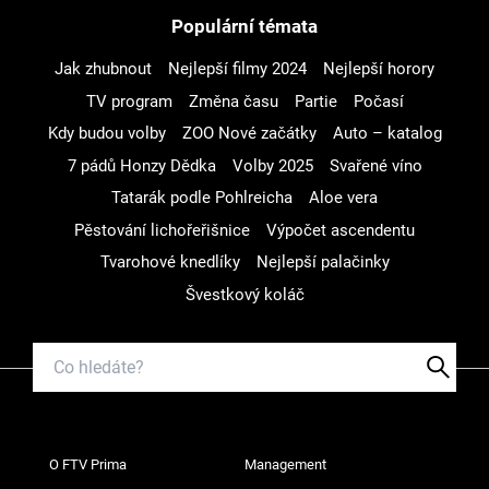
Populární témata
Jak zhubnout
Nejlepší filmy 2024
Nejlepší horory
TV program
Změna času
Partie
Počasí
Kdy budou volby
ZOO Nové začátky
Auto – katalog
7 pádů Honzy Dědka
Volby 2025
Svařené víno
Tatarák podle Pohlreicha
Aloe vera
Pěstování lichořeřišnice
Výpočet ascendentu
Tvarohové knedlíky
Nejlepší palačinky
Švestkový koláč
O FTV Prima
Management