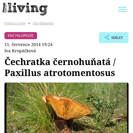
Prima Living
■
Encyklopedie
Trendy:
JAK UŠETŘIT
POKOJOVÉ KVĚTINY
ENCYKLOPEDIE
SDÍLET
BYDLENÍ SLAVNÝCH
ZAHRADA
11. července 2014 19:24
Iva Kropáčková
Čechratka černohuňatá /
Paxillus atrotomentosus
Témata
Bydlení
Zahrada
Design