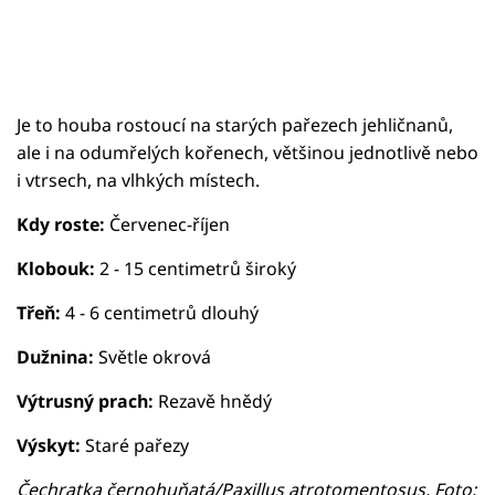
Je to houba rostoucí na starých pařezech jehličnanů,
ale i na odumřelých kořenech, většinou jednotlivě nebo
i vtrsech, na vlhkých místech.
Kdy roste:
Červenec-říjen
Klobouk:
2 - 15 centimetrů široký
Třeň:
4 - 6 centimetrů dlouhý
Dužnina:
Světle okrová
Výtrusný prach:
Rezavě hnědý
Výskyt:
Staré pařezy
Čechratka černohuňatá/Paxillus atrotomentosus, Foto: