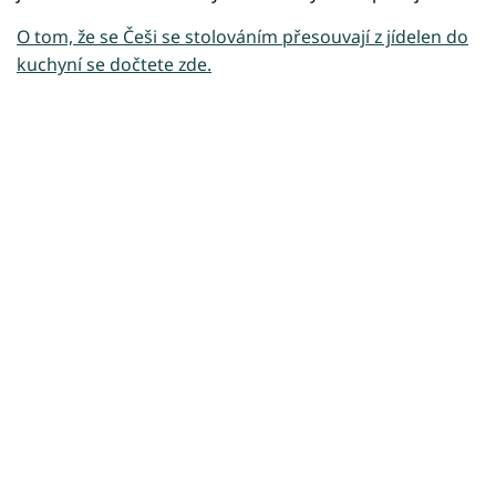
O tom, že se Češi se stolováním přesouvají z jídelen do
kuchyní se dočtete zde.