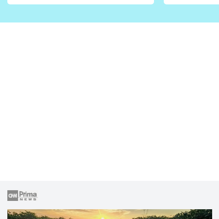
vhodný jen pro některé
pondělí z
zahrady