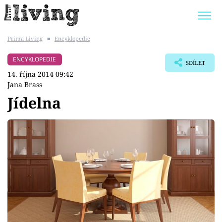
Prima Living
■
Encyklopedie
Trendy:
JAK UŠETŘIT
POKOJOVÉ KVĚTINY
ENCYKLOPEDIE
SDÍLET
BYDLENÍ SLAVNÝCH
ZAHRADA
14. října 2014 09:42
Jana Brass
Jídelna
Témata
Bydlení
Zahrada
Design