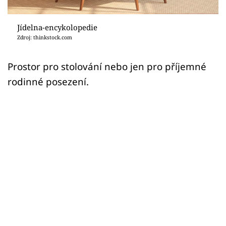
Sledujte prima+
Jídelna-encykolopedie
Přihlášení
Zdroj: thinkstock.com
Prostor pro stolování nebo jen pro příjemné
Sledujte nás
rodinné posezení.