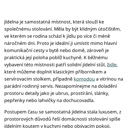
Jídelna je samostatná místnost, která slouží ke
společnému stolování. Měla by být klidným útočištěm,
ve kterém se rodina schází k jídlu po více či méně
náročném dni. Proto je ideální ji umístit mimo hlavní
komunikační cesty v bytě nebo domě, zároveň je
praktická její poloha poblíž kuchyně. K běžnému
vybavení této místnosti patří solidní jídelní stůl,
židle
,
které můžeme doplnit klasickým příborníkem a
servírovacím stolkem, případně
komodou
a vitrínou na
parádní rodinný servis. Nezapomínejme na doladění
prostoru detaily jako je ubrus, prostírání, slánky,
pepřenky nebo lahvičky na dochucovadla.
Postupem času se samostatná jídelna stala luxusem, z
prostorových důvodů řeší domácnosti stolování spíše
jídelním koutem v kuchyni nebo obývacím pokoji.