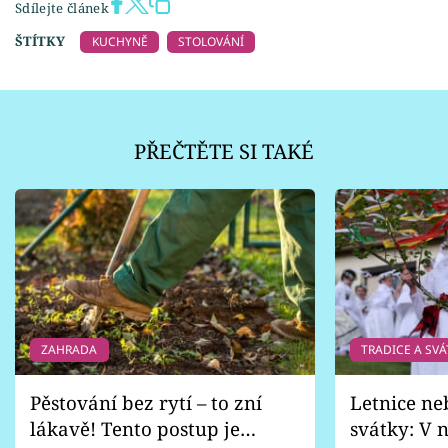
Sdílejte článek
ŠTÍTKY
KUCHYNĚ
STOLOVÁNÍ
PŘEČTĚTE SI TAKÉ
ZAHRADA
TRADICE A SVÁ
Pěstování bez rytí – to zní
Letnice ne
lákavě! Tento postup je
svátky: V n