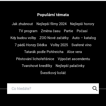
Populární témata
Jak zhubnout
Nejlepší filmy 2024
Nejlepší horory
TV program
Změna času
Partie
Počasí
Kdy budou volby
ZOO Nové začátky
Auto – katalog
7 pádů Honzy Dědka
Volby 2025
Svařené víno
Tatarák podle Pohlreicha
Aloe vera
Pěstování lichořeřišnice
Výpočet ascendentu
Tvarohové knedlíky
Nejlepší palačinky
Švestkový koláč