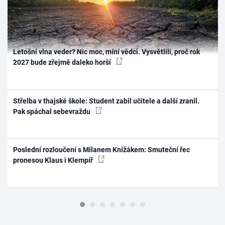
Letošní vlna veder? Nic moc, míní vědci. Vysvětlili, proč rok
2027 bude zřejmě daleko horší
Střelba v thajské škole: Student zabil učitele a další zranil.
Pak spáchal sebevraždu
Poslední rozloučení s Milanem Knížákem: Smuteční řec
pronesou Klaus i Klempíř