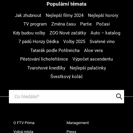
Populární témata
Jak zhubnout
Nejlepší filmy 2024
Nejlepší horory
TV program
Změna času
Partie
Počasí
Kdy budou volby
ZOO Nové začátky
Auto – katalog
7 pádů Honzy Dědka
Volby 2025
Svařené víno
Tatarák podle Pohlreicha
Aloe vera
Pěstování lichořeřišnice
Výpočet ascendentu
Tvarohové knedlíky
Nejlepší palačinky
Švestkový koláč
O FTV Prima
Management
Volná místa
Press