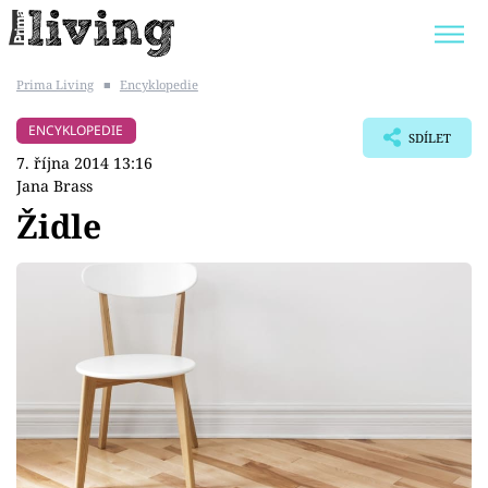
Prima Living
■
Encyklopedie
Trendy:
JAK UŠETŘIT
POKOJOVÉ KVĚTINY
ENCYKLOPEDIE
SDÍLET
BYDLENÍ SLAVNÝCH
ZAHRADA
7. října 2014 13:16
Jana Brass
Židle
Témata
Bydlení
Zahrada
Design