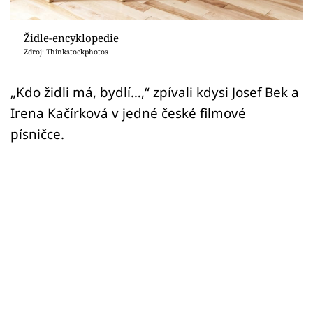
Sledujte prima+
Židle-encyklopedie
Přihlášení
Zdroj: Thinkstockphotos
„Kdo židli má, bydlí…,“ zpívali kdysi Josef Bek a
Sledujte nás
Irena Kačírková v jedné české filmové
písničce.