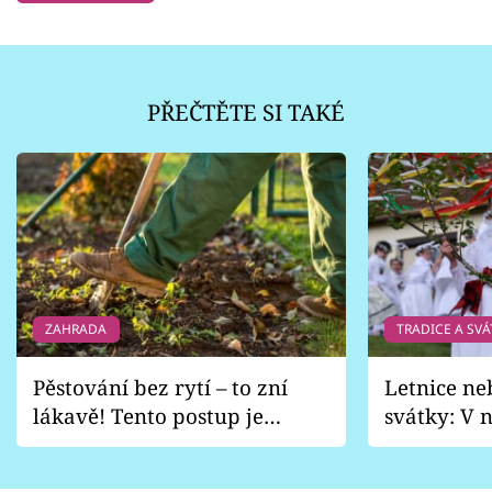
PŘEČTĚTE SI TAKÉ
ZAHRADA
TRADICE A SVÁ
Pěstování bez rytí – to zní
Letnice ne
lákavě! Tento postup je
svátky: V n
vhodný jen pro některé
pondělí z
zahrady