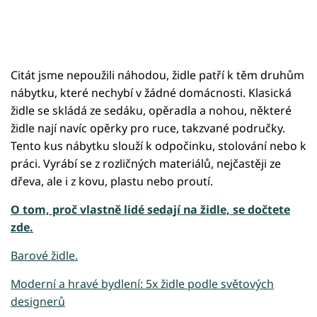
Citát jsme nepoužili náhodou, židle patří k těm druhům
nábytku, které nechybí v žádné domácnosti. Klasická
židle se skládá ze sedáku, opěradla a nohou, některé
židle nají navíc opěrky pro ruce, takzvané područky.
Tento kus nábytku slouží k odpočinku, stolování nebo k
práci. Vyrábí se z rozličných materiálů, nejčastěji ze
dřeva, ale i z kovu, plastu nebo proutí.
O tom, proč vlastně lidé sedají na židle, se dočtete
zde.
Barové židle.
Moderní a hravé bydlení: 5x židle podle světových
designerů