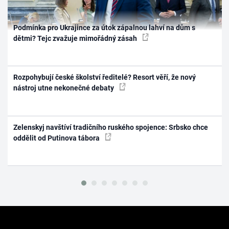
Podmínka pro Ukrajince za útok zápalnou lahví na dům s
dětmi? Tejc zvažuje mimořádný zásah
Rozpohybují české školství ředitelé? Resort věří, že nový
nástroj utne nekonečné debaty
Zelenskyj navštíví tradičního ruského spojence: Srbsko chce
oddělit od Putinova tábora