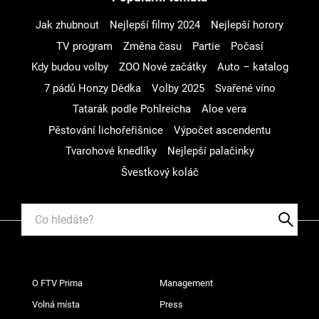
Jak zhubnout
Nejlepší filmy 2024
Nejlepší horory
TV program
Změna času
Partie
Počasí
Kdy budou volby
ZOO Nové začátky
Auto – katalog
7 pádů Honzy Dědka
Volby 2025
Svařené víno
Tatarák podle Pohlreicha
Aloe vera
Pěstování lichořeřišnice
Výpočet ascendentu
Tvarohové knedlíky
Nejlepší palačinky
Švestkový koláč
O FTV Prima
Management
Volná místa
Press