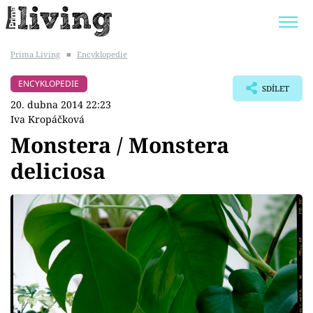
Prima Living
■
Encyklopedie
Trendy:
JAK UŠETŘIT
POKOJOVÉ KVĚTINY
ENCYKLOPEDIE
SDÍLET
BYDLENÍ SLAVNÝCH
ZAHRADA
20. dubna 2014 22:23
Iva Kropáčková
Monstera / Monstera
deliciosa
Témata
Bydlení
Zahrada
Design