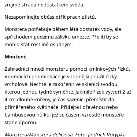
zřejmě strádá nedostatkem světla.
Nezapomínejte občas otřít prach z listů.
Monstera potřebuje během léta dostatek vody, ale
spříchodem podzimu zálivku omezte. Přelití by se
mohlo stát rostlině osudným.
Množení:
Zahradníci množí monsteru pomocí kmínkových řízků.
Vdomácích podmínkách je vhodnější použít řízky
vrcholové. Nechte je zakořenit ve sklenici svodou,
kterou jednou týdně vyměňte. Jakmile řízek vytvoří 2 až
4 cm dlouhé kořeny, je čas sazenici přemístit do
přiměřeného květináče. Přidejte i dřevěnou nebo
bambusovou hůlku, jež se časem vzrostlé monsteře
stane oporou.
Monstera/Monstera deliciosa, Foto: Jindřich Votýpka