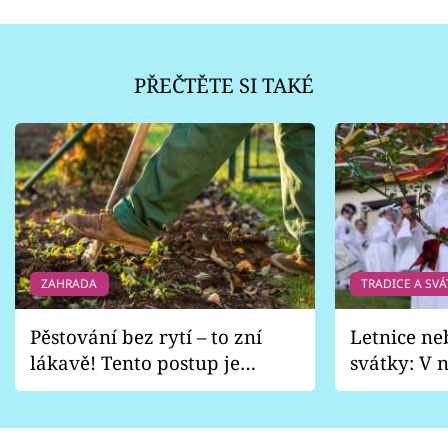
PŘEČTĚTE SI TAKÉ
ZAHRADA
TRADICE A SVÁ
Pěstování bez rytí – to zní
Letnice ne
lákavě! Tento postup je
svátky: V n
vhodný jen pro některé
pondělí z
zahrady