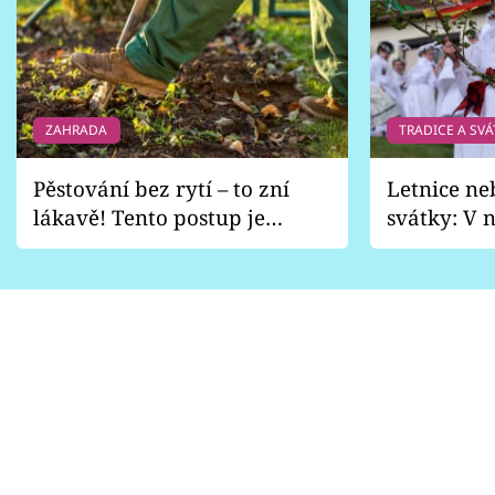
ZAHRADA
TRADICE A SVÁ
Pěstování bez rytí – to zní
Letnice ne
lákavě! Tento postup je
svátky: V n
vhodný jen pro některé
pondělí z
zahrady