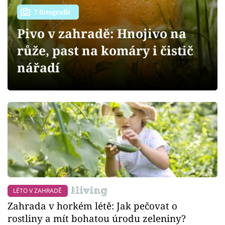
Sledujte prima+
7 fotografií
Pivo v zahradě: Hnojivo na
Přihlášení
růže, past na komáry i čistič
nářadí
Sledujte nás
LÉTO V ZAHRADĚ
Zahrada v horkém létě: Jak pečovat o
rostliny a mít bohatou úrodu zeleniny?