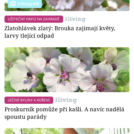
6 fotografií
UŽITEČNÝ HMYZ NA ZAHRADĚ
Zlatohlávek zlatý: Brouka zajímají květy,
larvy tlející odpad
LÉČIVÉ BYLINY A KOŘENÍ
Proskurník pomůže při kašli. A navíc nadělá
spoustu parády