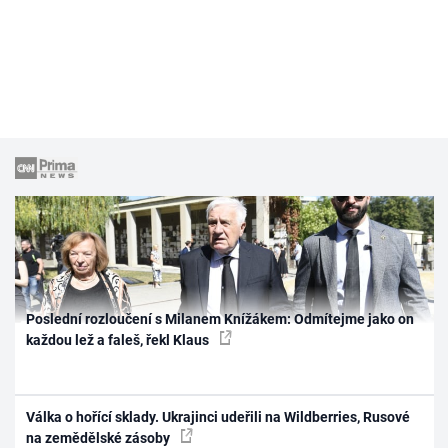
Poslední rozloučení s Milanem Knížákem: Odmítejme jako on
každou lež a faleš, řekl Klaus
Válka o hořící sklady. Ukrajinci udeřili na Wildberries, Rusové
na zemědělské zásoby