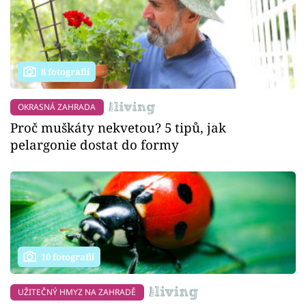
8 fotografií
OKRASNÁ ZAHRADA
Proč muškáty nekvetou? 5 tipů, jak
pelargonie dostat do formy
10 fotografií
UŽITEČNÝ HMYZ NA ZAHRADĚ