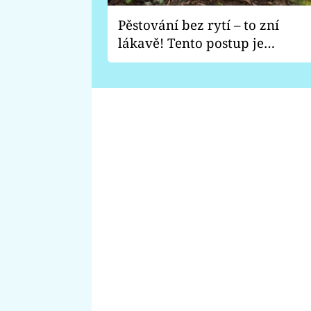
Pěstování bez rytí – to zní
lákavě! Tento postup je
vhodný jen pro některé
zahrady