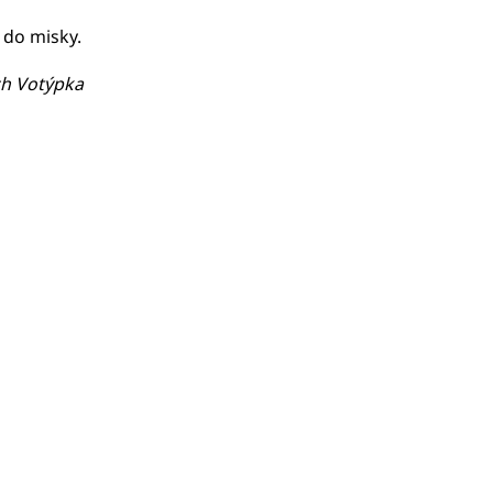
 do misky.
ch Votýpka