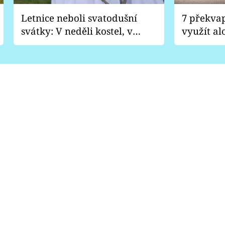
Letnice neboli svatodušní
7 překva
svátky: V neděli kostel, v
využít al
pondělí zábava
Nabrousí
nádobí