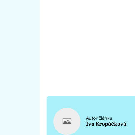
Autor článku
Iva Kropáčková