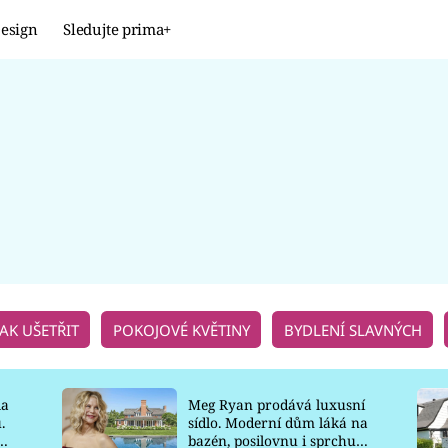
esign
Sledujte prima+
Design
TRENDY
JAK NA TO
PROMĚNY
NAŠE TIPY
JAK UŠETŘIT
POKOJOVÉ KVĚTINY
BYDLENÍ SLAVNÝCH
la
Meg Ryan prodává luxusní
.
sídlo. Moderní dům láká na
o
bazén, posilovnu i sprchu