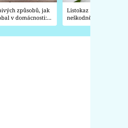
pivých způsobů, jak
Listokaz zahradní vyp
obal v domácnosti:
neškodně, ale je to prev
 nože a vydrhne
před tímhle broukem c
rostliny