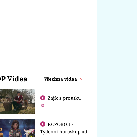
P Videa
Všechna videa
Zajíc z proutků
KOZOROH -
Týdenní horoskop od