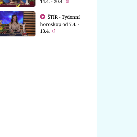
14.4. - 20.4.
ŠTÍR - Týdenní
horoskop od 7.4. -
13.4.