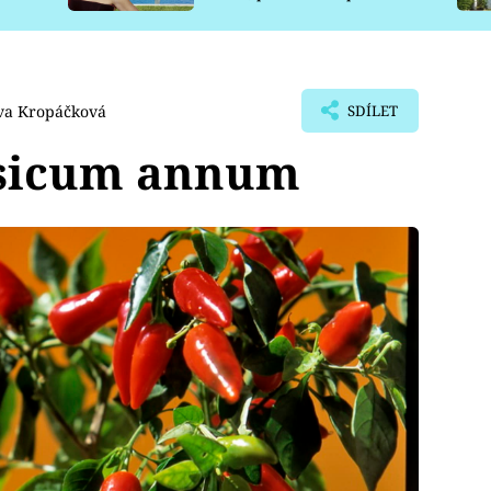
pro psy
va Kropáčková
SDÍLET
psicum annum