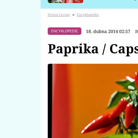
požáru
Prima Living
■
Encyklopedie
18. dubna 2014 02:57
I
ENCYKLOPEDIE
Paprika / Ca