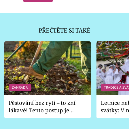
PŘEČTĚTE SI TAKÉ
ZAHRADA
TRADICE A SVÁ
Pěstování bez rytí – to zní
Letnice ne
lákavě! Tento postup je
svátky: V n
vhodný jen pro některé
pondělí z
zahrady