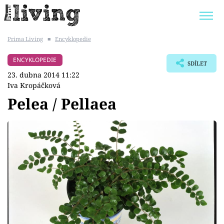
Prima Living
■
Encyklopedie
Trendy:
JAK UŠETŘIT
POKOJOVÉ KVĚTINY
ENCYKLOPEDIE
SDÍLET
BYDLENÍ SLAVNÝCH
ZAHRADA
23. dubna 2014 11:22
Iva Kropáčková
Pelea / Pellaea
Témata
Bydlení
Zahrada
Design