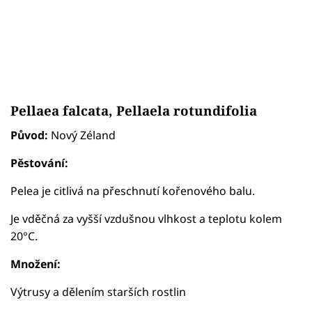
Pellaea falcata, Pellaela rotundifolia
Původ:
Nový Zéland
Pěstování:
Pelea je citlivá na přeschnutí kořenového balu.
Je vděčná za vyšší vzdušnou vlhkost a teplotu kolem
20°C.
Množení:
Výtrusy a dělením starších rostlin