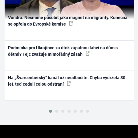
Vondra: Nesmíme působit jako magnet na migranty. Konečná
se opřela do Evropské komise
Podmínka pro Ukrajince za útok zápalnou lahví na dům s
dětmi? Tejc zvažuje mimořádný zásah
Na „Švarcenberský“ kanál už neodbočíte. Chyba vydržela 30
let, teď ceduli celou odstraní