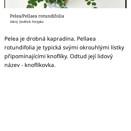
Sledujte prima+
Pelea/Pellaea rotundifolia
Přihlášení
Zdroj: Jindřich Votýpka
Pelea je drobná kapradina. Pellaea
Sledujte nás
rotundifolia je typická svými okrouhlými lístky
připomínajícími knoflíky. Odtud její lidový
název - knoflíkovka.