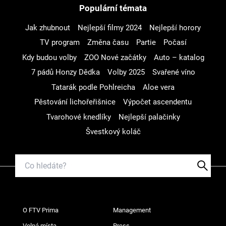
Populární témata
Jak zhubnout
Nejlepší filmy 2024
Nejlepší horory
TV program
Změna času
Partie
Počasí
Kdy budou volby
ZOO Nové začátky
Auto – katalog
7 pádů Honzy Dědka
Volby 2025
Svařené víno
Tatarák podle Pohlreicha
Aloe vera
Pěstování lichořeřišnice
Výpočet ascendentu
Tvarohové knedlíky
Nejlepší palačinky
Švestkový koláč
O FTV Prima
Management
Volná místa
Press