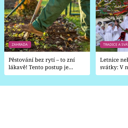
ZAHRADA
TRADICE A SVÁ
Pěstování bez rytí – to zní
Letnice ne
lákavě! Tento postup je
svátky: V n
vhodný jen pro některé
pondělí z
zahrady