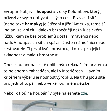
Evropané objevili
houpací síť
díky Kolumbovi, který ji
přivezl ze svých dobyvatelských cest. Pravlastí sítě
(nebo také
hamaky
) je Střední a Jižní Amerika, tamější
indiáni se v ní cítili daleko bezpečněji než v klasickém
lůžku, kam se bez problémů dostali mravenci nebo
hadi. V houpacích sítích spávali často i námořníci nebo
cestovatelé. Ti první kvůli prostoru, ti druzí pro jejich
skladnost a malou hmotnost.
Dnes jsou houpací sítě oblíbeným relaxačním prvkem a
to nejenom v zahradách, ale i v interiérech. Hlavním
kritériem výběru je nosnost výrobku. Na trhu jsou sítě
pro jednoho, pár nebo velké rodinné a dětské.
Několik tipů na houpání v bytě naleznete
zde
.