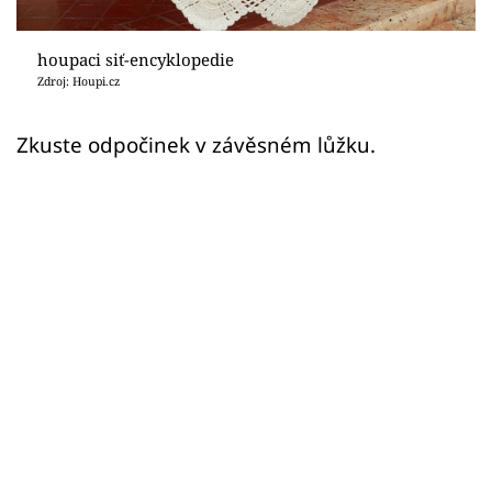
Sledujte prima+
houpaci siť-encyklopedie
Přihlášení
Zdroj: Houpi.cz
Zkuste odpočinek v závěsném lůžku.
Sledujte nás