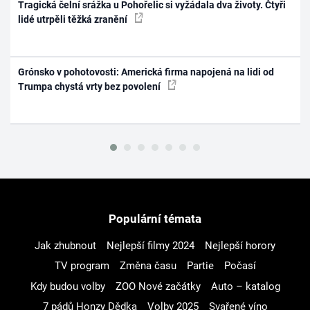
Tragická čelní srážka u Pohořelic si vyžádala dva životy. Čtyři
lidé utrpěli těžká zranění
Grónsko v pohotovosti: Americká firma napojená na lidi od
Trumpa chystá vrty bez povolení
Populární témata
Jak zhubnout
Nejlepší filmy 2024
Nejlepší horory
TV program
Změna času
Partie
Počasí
Kdy budou volby
ZOO Nové začátky
Auto – katalog
7 pádů Honzy Dědka
Volby 2025
Svařené víno