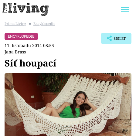
Prima Living
■
Encyklopedie
Trendy:
JAK UŠETŘIT
POKOJOVÉ KVĚTINY
ENCYKLOPEDIE
SDÍLET
BYDLENÍ SLAVNÝCH
ZAHRADA
11. listopadu 2014 08:55
Jana Brass
Síť houpací
Témata
Bydlení
Zahrada
Design