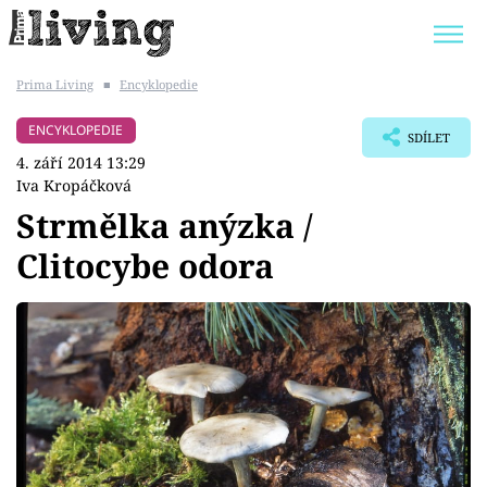
Prima Living
■
Encyklopedie
Trendy:
JAK UŠETŘIT
POKOJOVÉ KVĚTINY
ENCYKLOPEDIE
SDÍLET
BYDLENÍ SLAVNÝCH
ZAHRADA
4. září 2014 13:29
Iva Kropáčková
Strmělka anýzka /
Clitocybe odora
Témata
Bydlení
Zahrada
Design