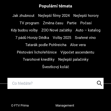
Populární témata
Jak zhubnout
Nejlepší filmy 2024
Nejlepší horory
TV program
Změna času
Partie
Počasí
Kdy budou volby
ZOO Nové začátky
Auto – katalog
7 pádů Honzy Dědka
Volby 2025
Svařené víno
Tatarák podle Pohlreicha
Aloe vera
Pěstování lichořeřišnice
Výpočet ascendentu
Tvarohové knedlíky
Nejlepší palačinky
Švestkový koláč
O FTV Prima
Management