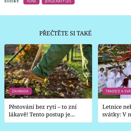
ŠTÍTKY
VŮNĚ
JEHLIČNATÝ LES
PŘEČTĚTE SI TAKÉ
ZAHRADA
TRADICE A SVÁ
Pěstování bez rytí – to zní
Letnice ne
lákavě! Tento postup je
svátky: V n
vhodný jen pro některé
pondělí z
zahrady