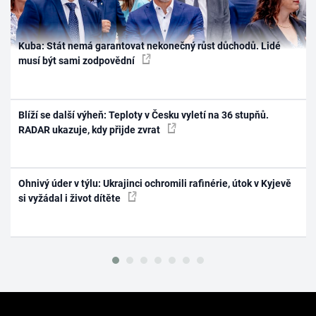
Kuba: Stát nemá garantovat nekonečný růst důchodů. Lidé
musí být sami zodpovědní
Blíží se další výheň: Teploty v Česku vyletí na 36 stupňů.
RADAR ukazuje, kdy přijde zvrat
Ohnivý úder v týlu: Ukrajinci ochromili rafinérie, útok v Kyjevě
si vyžádal i život dítěte