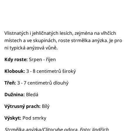
Vlistnatých i jehličnatých lesích, zejména na vlhčích
místech a ve skupinách, roste strmělka anýzka. Je pro
ni typická anýzová vůně.
Kdy roste:
Srpen - říjen
Klobouk:
3 - 8 centimetrů široký
Třeň:
3 - 7 centimetrů dlouhý
Dužnina:
Bledá
Výtrusný prach:
Bílý
Výskyt:
Pod smrky
Strmělka anýzka/Clitocybe odora, Foto: Jindřich