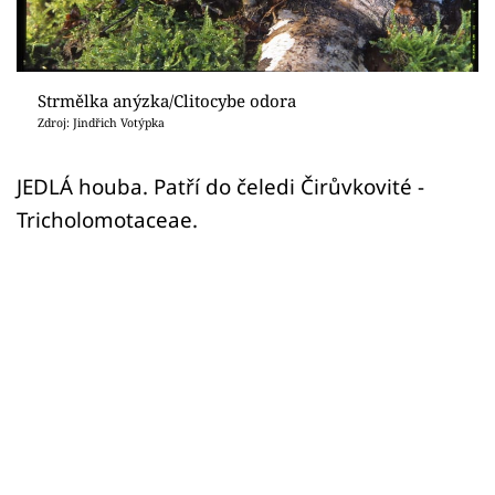
Sledujte prima+
Přihlášení
Strmělka anýzka/Clitocybe odora
Zdroj: Jindřich Votýpka
Sledujte nás
JEDLÁ houba. Patří do čeledi Čirůvkovité -
Tricholomotaceae.