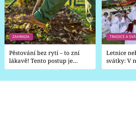
ZAHRADA
TRADICE A SVÁ
Pěstování bez rytí – to zní
Letnice ne
lákavě! Tento postup je
svátky: V n
vhodný jen pro některé
pondělí z
zahrady