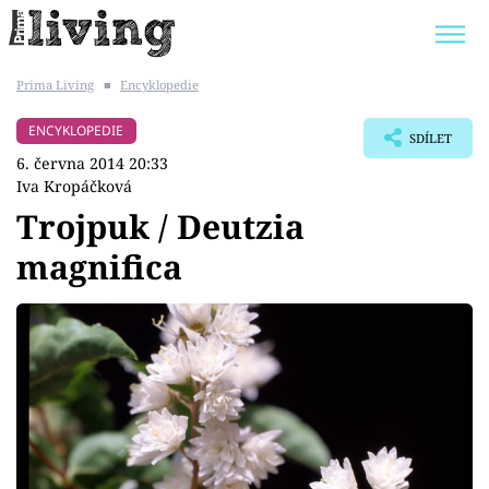
Prima Living
■
Encyklopedie
Trendy:
JAK UŠETŘIT
POKOJOVÉ KVĚTINY
ENCYKLOPEDIE
SDÍLET
BYDLENÍ SLAVNÝCH
ZAHRADA
6. června 2014 20:33
Iva Kropáčková
Trojpuk / Deutzia
magnifica
Témata
Bydlení
Zahrada
Design