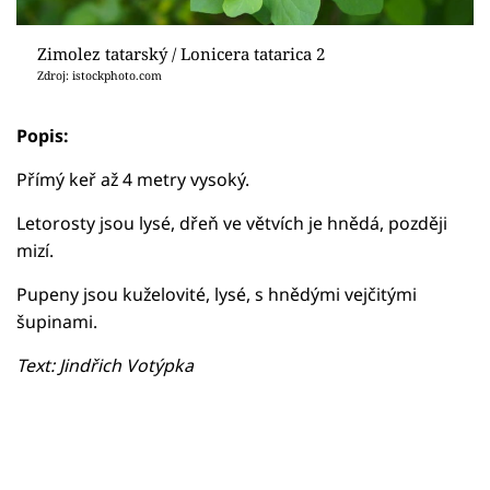
Zimolez tatarský / Lonicera tatarica 2
Zdroj: istockphoto.com
Popis:
Přímý keř až 4 metry vysoký.
Letorosty jsou lysé, dřeň ve větvích je hnědá, později
mizí.
Pupeny jsou kuželovité, lysé, s hnědými vejčitými
šupinami.
Text: Jindřich Votýpka