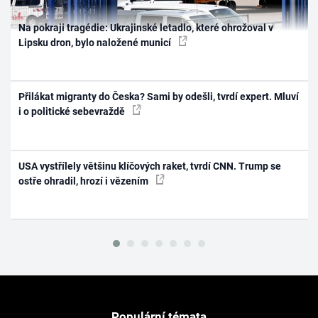
Na pokraji tragédie: Ukrajinské letadlo, které ohrožoval v
Lipsku dron, bylo naložené municí
Přilákat migranty do Česka? Sami by odešli, tvrdí expert. Mluví
i o politické sebevraždě
USA vystřílely většinu klíčových raket, tvrdí CNN. Trump se
ostře ohradil, hrozí i vězením
Populární témata