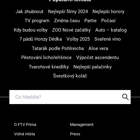
Jak zhubnout
Nejlepší filmy 2024
Nejlepší horory
TV program
Změna času
Partie
Počasí
Kdy budou volby
ZOO Nové začátky
Auto – katalog
7 pádů Honzy Dědka
Volby 2025
Svařené víno
Tatarák podle Pohlreicha
Aloe vera
Pěstování lichořeřišnice
Výpočet ascendentu
Tvarohové knedlíky
Nejlepší palačinky
Švestkový koláč
O FTV Prima
Management
Volná místa
Press