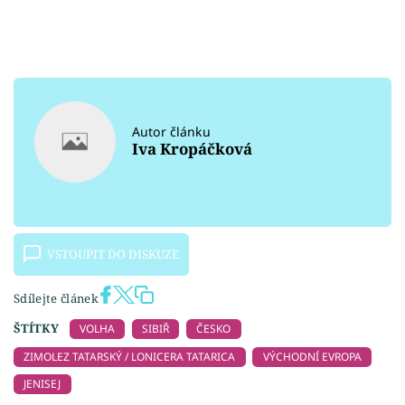
Autor článku
Iva Kropáčková
VSTOUPIT DO DISKUZE
Sdílejte článek
ŠTÍTKY
VOLHA
SIBIŘ
ČESKO
ZIMOLEZ TATARSKÝ / LONICERA TATARICA
VÝCHODNÍ EVROPA
JENISEJ