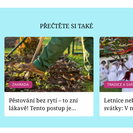
PŘEČTĚTE SI TAKÉ
ZAHRADA
TRADICE A SVÁ
Pěstování bez rytí – to zní
Letnice ne
lákavě! Tento postup je
svátky: V n
vhodný jen pro některé
pondělí z
zahrady