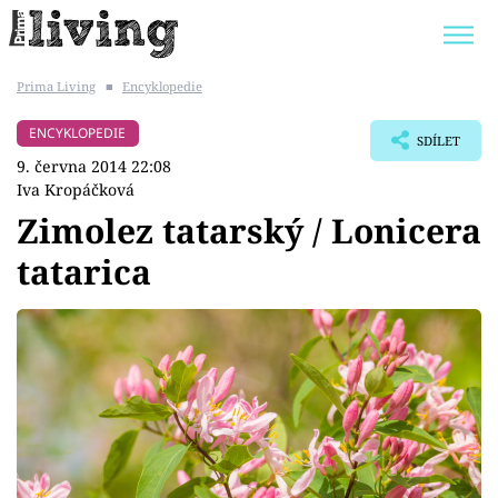
Prima Living
■
Encyklopedie
Trendy:
JAK UŠETŘIT
POKOJOVÉ KVĚTINY
ENCYKLOPEDIE
SDÍLET
BYDLENÍ SLAVNÝCH
ZAHRADA
9. června 2014 22:08
Iva Kropáčková
Zimolez tatarský / Lonicera
tatarica
Témata
Bydlení
Zahrada
Design