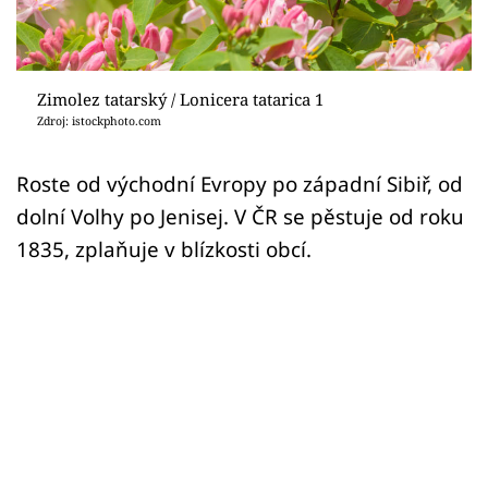
Sledujte prima+
Přihlášení
Zimolez tatarský / Lonicera tatarica 1
Zdroj: istockphoto.com
Sledujte nás
Roste od východní Evropy po západní Sibiř, od
dolní Volhy po Jenisej. V ČR se pěstuje od roku
1835, zplaňuje v blízkosti obcí.