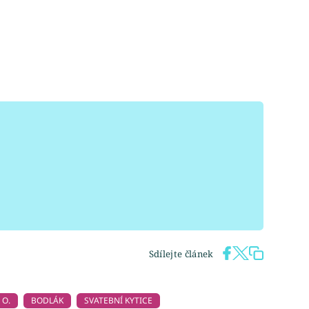
Sdílejte článek
 O.
BODLÁK
SVATEBNÍ KYTICE