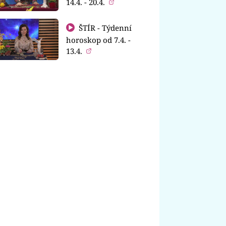
14.4. - 20.4.
ŠTÍR - Týdenní
horoskop od 7.4. -
13.4.