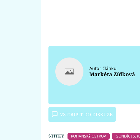
Autor článku
Markéta Zídková
VSTOUPIT DO DISKUZE
ŠTÍTKY
ROHANSKÝ OSTROV
GONDÍCI S. R.