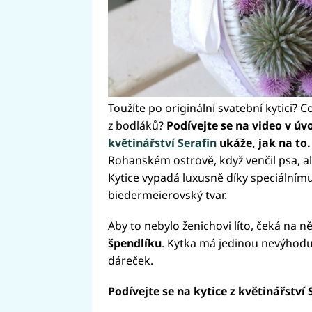
Toužíte po originální svatební kytici? Co 
z bodláků?
Podívejte se na video v úv
květinářství Serafin
ukáže, jak na to
Rohanském ostrově, když venčil psa, a
Kytice vypadá luxusně díky speciálnímu 
biedermeierovský tvar.
Aby to nebylo ženichovi líto, čeká na ně
špendlíku
. Kytka má jedinou nevýhodu 
dáreček.
Podívejte se na kytice z květinářství 