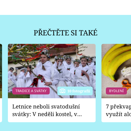
PŘEČTĚTE SI TAKÉ
TRADICE A SVÁTKY
BYDLENÍ
10 fotografií
Letnice neboli svatodušní
7 překva
svátky: V neděli kostel, v
využít al
pondělí zábava
Nabrousí
nádobí