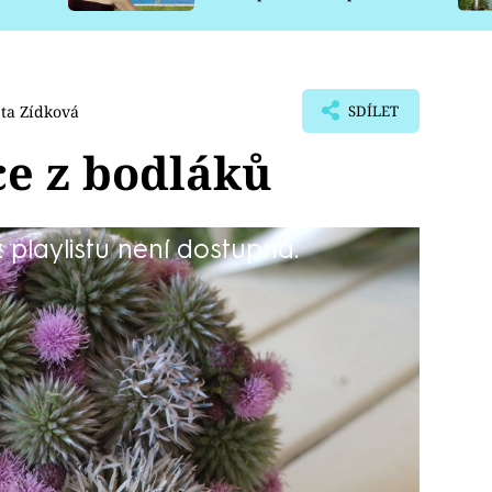
pro psy
ta Zídková
SDÍLET
ce z bodláků
playlistu není dostupná.
jen obyčejné bodláky.