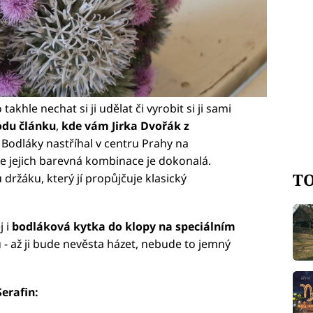
takhle nechat si ji udělat či vyrobit si ji sami
odu článku
,
kde vám Jirka Dvořák z
.
Bodláky nastříhal v centru Prahy na
le jejich barevná kombinace je dokonalá.
TO
držáku, který jí propůjčuje klasický
j i
bodláková kytka do klopy na speciálním
- až ji bude nevěsta házet, nebude to jemný
Serafin: