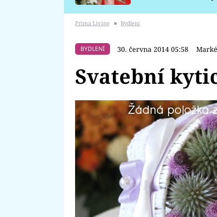
požáru
Prima Living
■
Bydlení
30. června 2014 05:58
Marké
BYDLENÍ
Svatební kyti
Žádná položka z 
Vypadá luxusně, přitom jsou to 