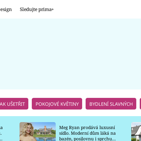
esign
Sledujte prima+
Design
TRENDY
JAK NA TO
PROMĚNY
NAŠE TIPY
JAK UŠETŘIT
POKOJOVÉ KVĚTINY
BYDLENÍ SLAVNÝCH
la
Meg Ryan prodává luxusní
.
sídlo. Moderní dům láká na
o
bazén, posilovnu i sprchu