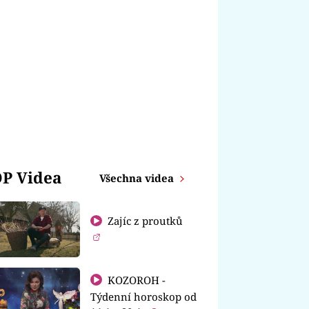
P Videa
Všechna videa
Zajíc z proutků
KOZOROH -
Týdenní horoskop od