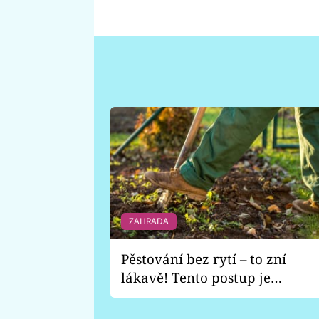
ZAHRADA
Pěstování bez rytí – to zní
lákavě! Tento postup je
vhodný jen pro některé
zahrady