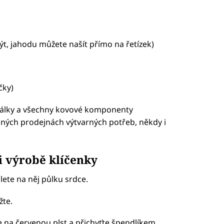
t, jahodu můžete našít přímo na řetízek)
čky)
korálky a všechny kovové komponenty
ných prodejnách výtvarných potřeb, někdy i
i výrobě klíčenky
lete na něj půlku srdce.
žte.
 na červenou plst a přichyťte špendlíkem,