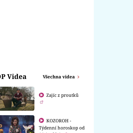
P Videa
Všechna videa
Zajíc z proutků
KOZOROH -
Týdenní horoskop od