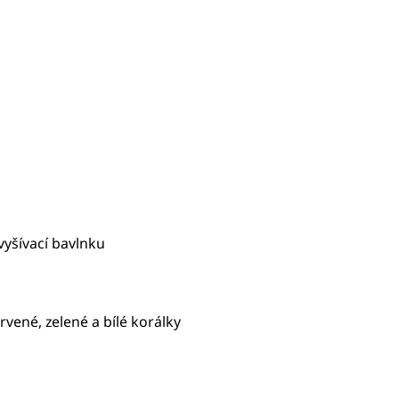
vyšívací bavlnku
ervené, zelené a bílé korálky