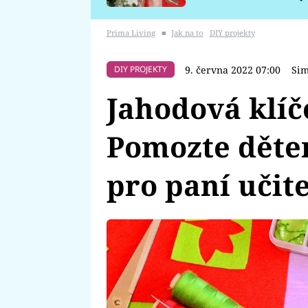
požáru
Prima Living
■
Jak na to
DIY projekty
9. června 2022 07:00
Sim
DIY PROJEKTY
Jahodová klíče
Pomozte děte
pro paní učit