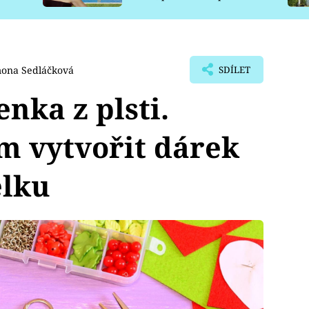
pro psy
ona Sedláčková
SDÍLET
nka z plsti.
m vytvořit dárek
elku