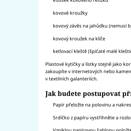
kousek kovového řetízku
kovové kroužky
kovový závěs na jahůdku (nemusí bý
kovový kroužek na klíče
ketlovací kleště (špičaté malé klešti
Plastové kytičky a lístky stejně jako 
zakoupíte v internetových nebo kamen
v textilních galanteriích.
Jak budete postupovat př
Papír přeložte na polovinu a nakres
Srdíčko z papíru vystřihněte a rozlo
Vzniklou papírovou šablonu položte