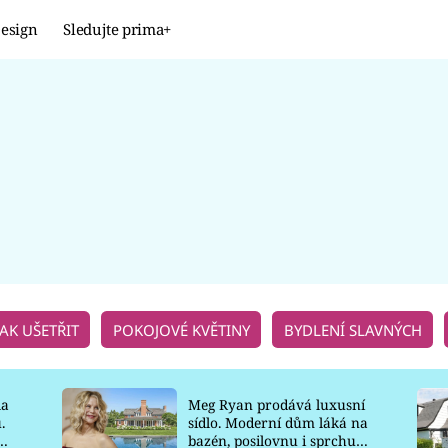
esign
Sledujte prima+
Design
TRENDY
JAK NA TO
PROMĚNY
NAŠE TIPY
JAK UŠETŘIT
POKOJOVÉ KVĚTINY
BYDLENÍ SLAVNÝCH
la
Meg Ryan prodává luxusní
.
sídlo. Moderní dům láká na
o
bazén, posilovnu i sprchu