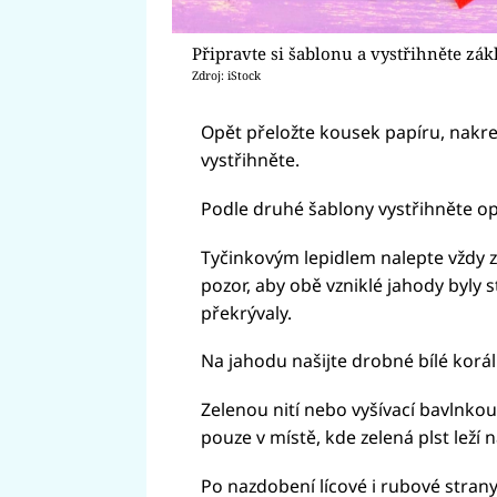
Připravte si šablonu a vystřihněte zák
Zdroj: iStock
Opět přeložte kousek papíru, nakres
vystřihněte.
Podle druhé šablony vystřihněte opět
Tyčinkovým lepidlem nalepte vždy z
pozor, aby obě vzniklé jahody byly s
překrývaly.
Na jahodu našijte drobné bílé korál
Zelenou nití nebo vyšívací bavlnkou
pouze v místě, kde zelená plst leží 
Po nazdobení lícové i rubové strany