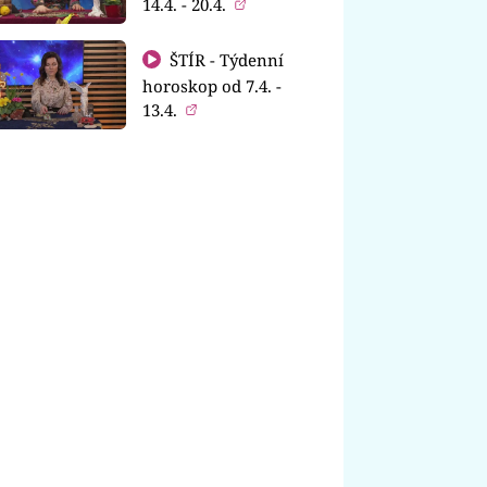
14.4. - 20.4.
ŠTÍR - Týdenní
horoskop od 7.4. -
13.4.