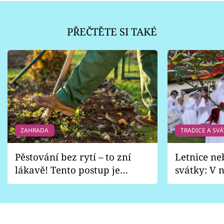
PŘEČTĚTE SI TAKÉ
ZAHRADA
TRADICE A SVÁ
Pěstování bez rytí – to zní
Letnice ne
lákavě! Tento postup je
svátky: V n
vhodný jen pro některé
pondělí z
zahrady