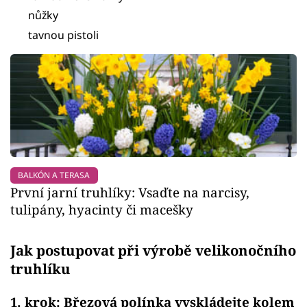
nůžky
tavnou pistoli
BALKÓN A TERASA
První jarní truhlíky: Vsaďte na narcisy,
tulipány, hyacinty či macešky
Jak postupovat při výrobě velikonočního
truhlíku
1. krok: Březová polínka vyskládejte kolem