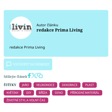
Autor článku
redakce Prima Living
redakce Prima Living
VSTOUPIT DO DISKUZE
Sdílejte článek
ŠTÍTKY
JARO
VELIKONOCE
DEKORACE
PLAST
KVĚTINY
DIY
BŘÍZA
SENO
PŘÍRODNÍ MATERIÁL
ŽIVOTNÍ STYL A VOLNÝ ČAS