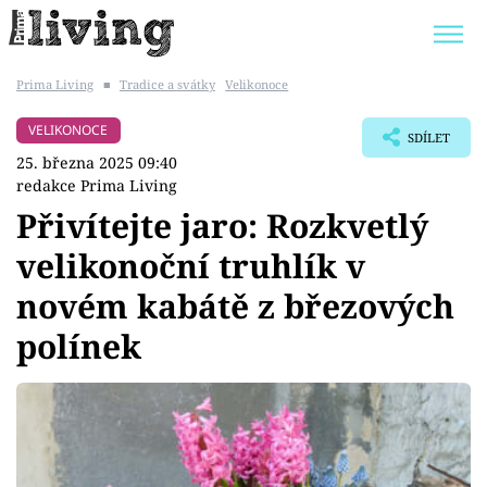
Prima Living
■
Tradice a svátky
Velikonoce
Trendy:
JAK UŠETŘIT
POKOJOVÉ KVĚTINY
VELIKONOCE
SDÍLET
BYDLENÍ SLAVNÝCH
ZAHRADA
25. března 2025 09:40
redakce Prima Living
Přivítejte jaro: Rozkvetlý
velikonoční truhlík v
Témata
novém kabátě z březových
Bydlení
polínek
Zahrada
Design