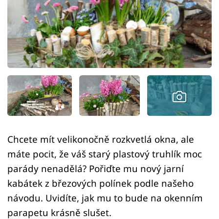
Sledujte prima+
Přihlášení
Sledujte nás
Chcete mít velikonočně rozkvetlá okna, ale
máte pocit, že váš starý plastový truhlík moc
parády nenadělá? Pořiďte mu nový jarní
kabátek z březových polínek podle našeho
návodu. Uvidíte, jak mu to bude na okenním
parapetu krásně slušet.