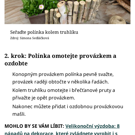
Seřaďte polínka kolem truhlíku
Zdroj: Simona Sedláčková
2. krok: Polínka omotejte provázkem a
ozdobte
Konopným provázkem polínka pevně svažte,
provázek raději obtočte v několika řadách.
Kolem truhlíku omotejte i břečťanové pruty a
přivažte je opět provázkem.
Nakonec můžete přidat i ozdobnou provázkovou
mašli.
MOHLO BY SE VÁM LÍBIT:
Velikonoční výzdoba: 8
nápadů na dekorace, které zvládnete vyrobit i s