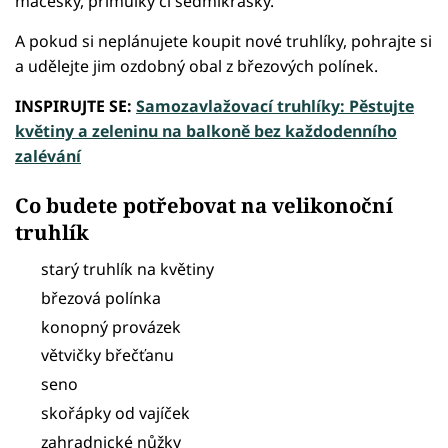
macešky, primulky či sedmikrásky.
A pokud si neplánujete koupit nové truhlíky, pohrajte si
a udělejte jim ozdobný obal z březových polínek.
INSPIRUJTE SE:
Samozavlažovací truhlíky: Pěstujte
květiny a zeleninu na balkoně bez každodenního
zalévání
Co budete potřebovat na velikonoční
truhlík
starý truhlík na květiny
březová polínka
konopný provázek
větvičky břečťanu
seno
skořápky od vajíček
zahradnické nůžky