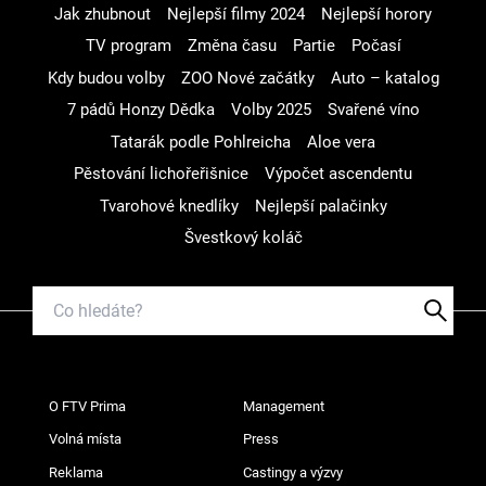
Jak zhubnout
Nejlepší filmy 2024
Nejlepší horory
TV program
Změna času
Partie
Počasí
Kdy budou volby
ZOO Nové začátky
Auto – katalog
7 pádů Honzy Dědka
Volby 2025
Svařené víno
Tatarák podle Pohlreicha
Aloe vera
Pěstování lichořeřišnice
Výpočet ascendentu
Tvarohové knedlíky
Nejlepší palačinky
Švestkový koláč
O FTV Prima
Management
Volná místa
Press
Reklama
Castingy a výzvy