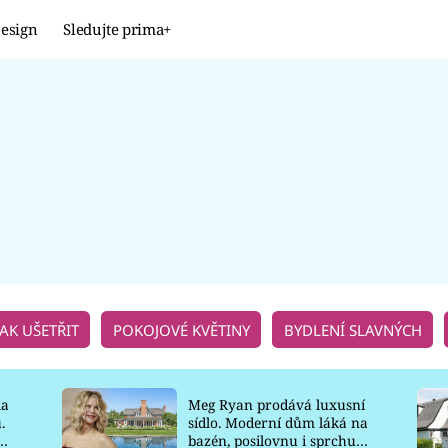
esign
Sledujte prima+
Design
TRENDY
JAK NA TO
PROMĚNY
NAŠE TIPY
JAK UŠETŘIT
POKOJOVÉ KVĚTINY
BYDLENÍ SLAVNÝCH
la
Meg Ryan prodává luxusní
.
sídlo. Moderní dům láká na
o
bazén, posilovnu i sprchu