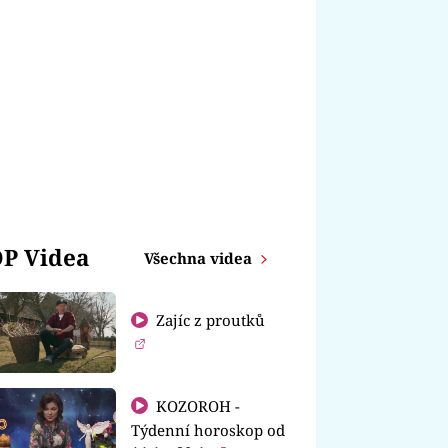
P Videa
Všechna videa
Zajíc z proutků
KOZOROH -
Týdenní horoskop od