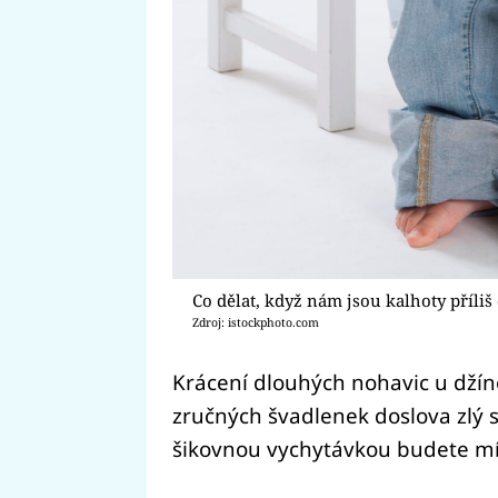
Co dělat, když nám jsou kalhoty příliš
Zdroj: istockphoto.com
Krácení dlouhých nohavic u džín
zručných švadlenek doslova zlý se
šikovnou vychytávkou budete mít