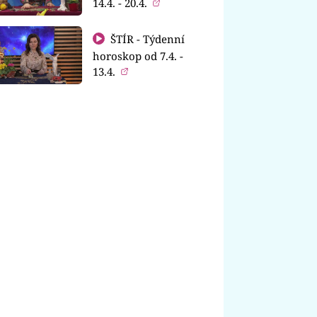
14.4. - 20.4.
ŠTÍR - Týdenní
horoskop od 7.4. -
13.4.