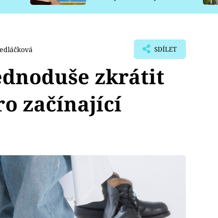
pro psy
edláčková
SDÍLET
jednoduše zkrátit
o začínající