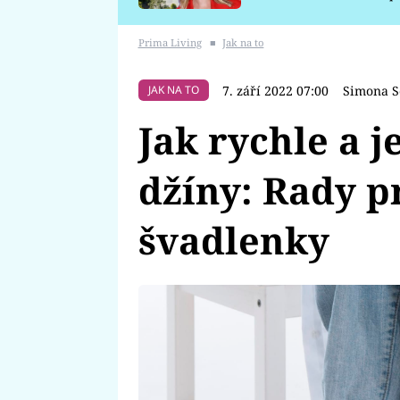
požáru
Prima Living
■
Jak na to
7. září 2022 07:00
Simona S
JAK NA TO
Jak rychle a 
džíny: Rady pr
švadlenky