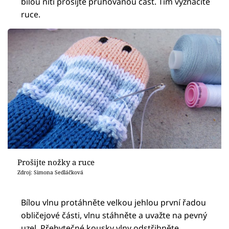
bílou nití prošijte pruhovanou část. Tím vyznačíte
ruce.
Prošijte nožky a ruce
Zdroj: Simona Sedláčková
Bílou vlnu protáhněte velkou jehlou první řadou
obličejové části, vlnu stáhněte a uvažte na pevný
uzel. Přebytečné kousky vlny odstřihněte.