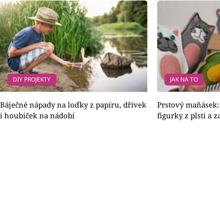
DIY PROJEKTY
JAK NA TO
Báječné nápady na loďky z papíru, dřívek
Prstový maňásek: 
i houbiček na nádobí
figurky z plsti a 