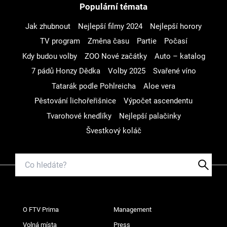
Populární témata
Jak zhubnout
Nejlepší filmy 2024
Nejlepší horory
TV program
Změna času
Partie
Počasí
Kdy budou volby
ZOO Nové začátky
Auto – katalog
7 pádů Honzy Dědka
Volby 2025
Svařené víno
Tatarák podle Pohlreicha
Aloe vera
Pěstování lichořeřišnice
Výpočet ascendentu
Tvarohové knedlíky
Nejlepší palačinky
Švestkový koláč
O FTV Prima
Management
Volná místa
Press