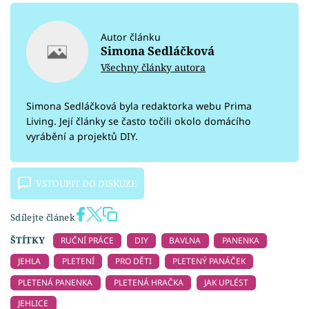
Autor článku
Simona Sedláčková
Všechny články autora
Simona Sedláčková byla redaktorka webu Prima
Living. Její články se často točili okolo domácího
vyrábění a projektů DIY.
VSTOUPIT DO DISKUZE
Sdílejte článek
ŠTÍTKY
RUČNÍ PRÁCE
DIY
BAVLNA
PANENKA
JEHLA
PLETENÍ
PRO DĚTI
PLETENÝ PANÁČEK
PLETENÁ PANENKA
PLETENÁ HRAČKA
JAK UPLÉST
JEHLICE