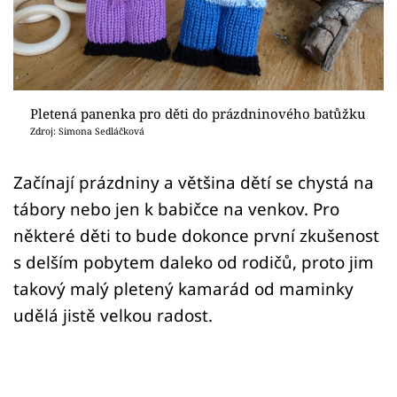
Sledujte prima+
Přihlášení
Pletená panenka pro děti do prázdninového batůžku
Sledujte nás
Zdroj: Simona Sedláčková
Začínají prázdniny a většina dětí se chystá na
tábory nebo jen k babičce na venkov. Pro
některé děti to bude dokonce první zkušenost
s delším pobytem daleko od rodičů, proto jim
takový malý pletený kamarád od maminky
udělá jistě velkou radost.