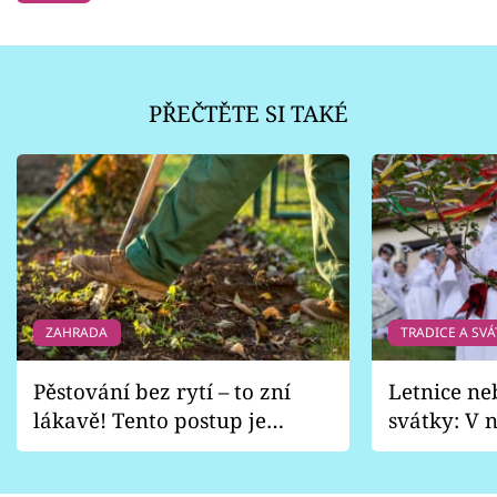
PŘEČTĚTE SI TAKÉ
ZAHRADA
TRADICE A SVÁ
Pěstování bez rytí – to zní
Letnice ne
lákavě! Tento postup je
svátky: V n
vhodný jen pro některé
pondělí z
zahrady