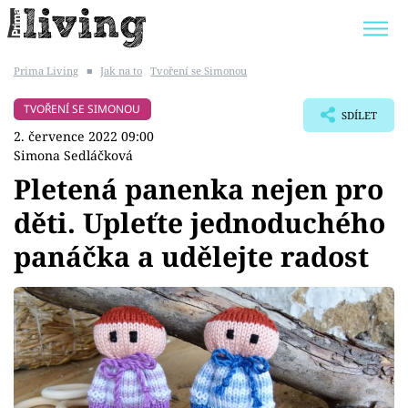
Prima Living
■
Jak na to
Tvoření se Simonou
Trendy:
JAK UŠETŘIT
POKOJOVÉ KVĚTINY
TVOŘENÍ SE SIMONOU
SDÍLET
BYDLENÍ SLAVNÝCH
ZAHRADA
2. července 2022 09:00
Simona Sedláčková
Pletená panenka nejen pro
děti. Upleťte jednoduchého
Témata
panáčka a udělejte radost
Bydlení
Zahrada
Design