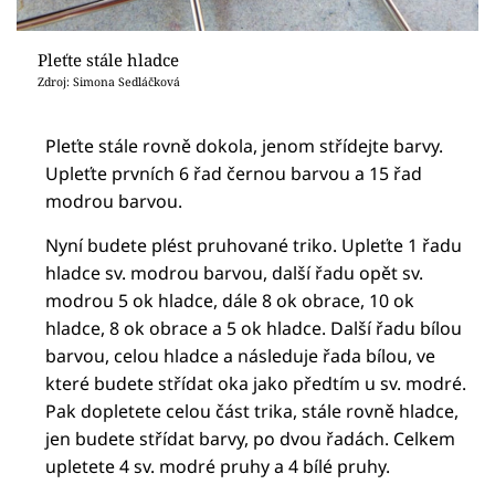
Pleťte stále hladce
Zdroj: Simona Sedláčková
Pleťte stále rovně dokola, jenom střídejte barvy.
Upleťte prvních 6 řad černou barvou a 15 řad
modrou barvou.
Nyní budete plést pruhované triko. Upleťte 1 řadu
hladce sv. modrou barvou, další řadu opět sv.
modrou 5 ok hladce, dále 8 ok obrace, 10 ok
hladce, 8 ok obrace a 5 ok hladce. Další řadu bílou
barvou, celou hladce a následuje řada bílou, ve
které budete střídat oka jako předtím u sv. modré.
Pak dopletete celou část trika, stále rovně hladce,
jen budete střídat barvy, po dvou řadách. Celkem
upletete 4 sv. modré pruhy a 4 bílé pruhy.