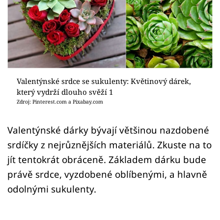
Sledujte prima+
Přihlášení
Sledujte nás
Valentýnské srdce se sukulenty: Květinový dárek,
který vydrží dlouho svěží 1
Zdroj: Pinterest.com a Pixabay.com
Valentýnské dárky bývají většinou nazdobené
srdíčky z nejrůznějších materiálů. Zkuste na to
jít tentokrát obráceně. Základem dárku bude
právě srdce, vyzdobené oblíbenými, a hlavně
odolnými sukulenty.