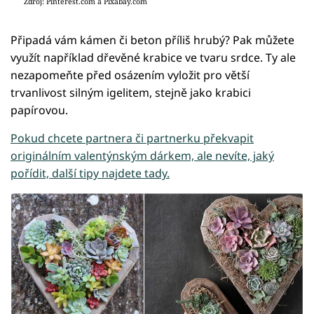
Zdroj: Pinterest.com a Pixabay.com
Připadá vám kámen či beton příliš hrubý? Pak můžete
využít například dřevěné krabice ve tvaru srdce. Ty ale
nezapomeňte před osázením vyložit pro větší
trvanlivost silným igelitem, stejně jako krabici
papírovou.
Pokud chcete partnera či partnerku překvapit
originálním valentýnským dárkem, ale nevíte, jaký
pořídit, další tipy najdete tady.