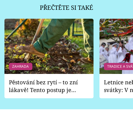
PŘEČTĚTE SI TAKÉ
ZAHRADA
TRADICE A SVÁ
Pěstování bez rytí – to zní
Letnice ne
lákavě! Tento postup je
svátky: V n
vhodný jen pro některé
pondělí z
zahrady