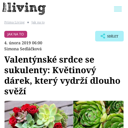
Prima Living
■
Jak na to
Trendy:
JAK UŠETŘIT
POKOJOVÉ KVĚTINY
JAK NA TO
SDÍLET
BYDLENÍ SLAVNÝCH
ZAHRADA
4. února 2019 06:00
Simona Sedláčková
Valentýnské srdce se
sukulenty: Květinový
Témata
dárek, který vydrží dlouho
Bydlení
svěží
Zahrada
Design