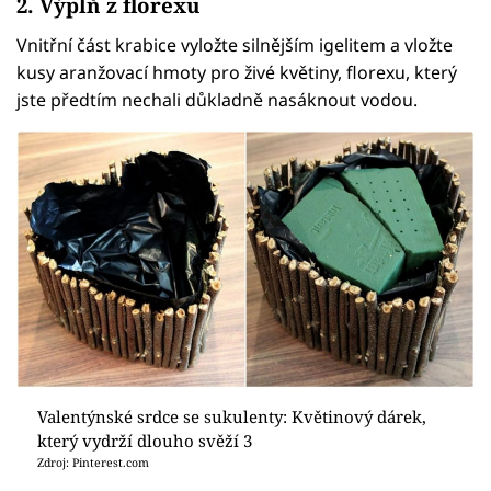
2. Výplň z florexu
Vnitřní část krabice vyložte silnějším igelitem a vložte
kusy aranžovací hmoty pro živé květiny, florexu, který
jste předtím nechali důkladně nasáknout vodou.
Valentýnské srdce se sukulenty: Květinový dárek,
který vydrží dlouho svěží 3
Zdroj: Pinterest.com