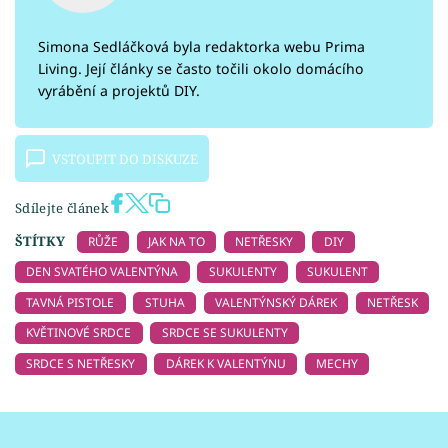
Simona Sedláčková byla redaktorka webu Prima
Living. Její články se často točili okolo domácího
vyrábění a projektů DIY.
VSTOUPIT DO DISKUZE
Sdílejte článek
ŠTÍTKY
RŮŽE
JAK NA TO
NETŘESKY
DIY
DEN SVATÉHO VALENTÝNA
SUKULENTY
SUKULENT
TAVNÁ PISTOLE
STUHA
VALENTÝNSKÝ DÁREK
NETŘESK
KVĚTINOVÉ SRDCE
SRDCE SE SUKULENTY
SRDCE S NETŘESKY
DÁREK K VALENTÝNU
MECHY