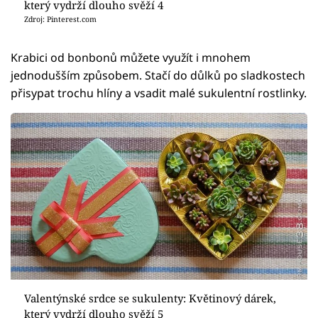
který vydrží dlouho svěží 4
Zdroj: Pinterest.com
Krabici od bonbonů můžete využít i mnohem
jednodušším způsobem. Stačí do důlků po sladkostech
přisypat trochu hlíny a vsadit malé sukulentní rostlinky.
Valentýnské srdce se sukulenty: Květinový dárek,
který vydrží dlouho svěží 5