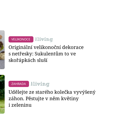
VELIKONOCE
Originální velikonoční dekorace
s netřesky: Sukulentům to ve
skořápkách sluší
ZAHRADA
Udělejte ze starého kolečka vyvýšený
záhon. Pěstujte v něm květiny
i zeleninu