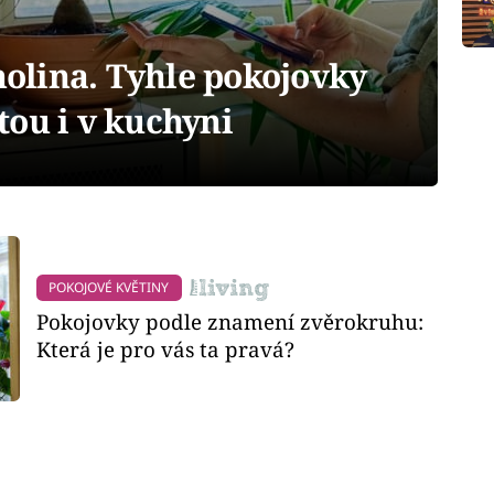
 nolina. Tyhle pokojovky
ou i v kuchyni
POKOJOVÉ KVĚTINY
Pokojovky podle znamení zvěrokruhu:
Která je pro vás ta pravá?