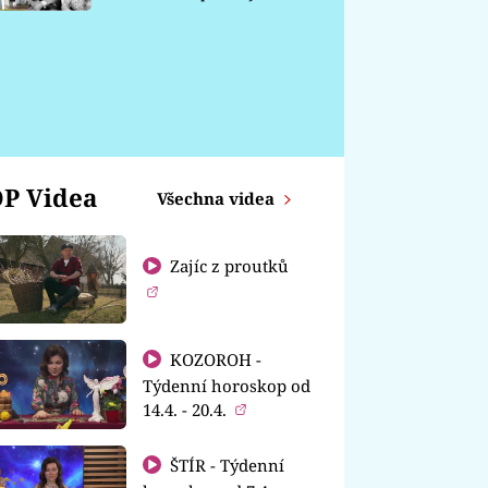
chátrá
P Videa
Všechna videa
Zajíc z proutků
KOZOROH -
Týdenní horoskop od
14.4. - 20.4.
ŠTÍR - Týdenní