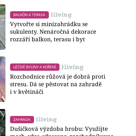
BALKÓN A TERASA
Vytvořte si minizahrádku se
sukulenty. Nenáročná dekorace
rozzáří balkon, terasu i byt
LÉČIVÉ BYLINY A KOŘENÍ
Rozchodnice růžová je dobrá proti
stresu. Dá se pěstovat na zahradě
i v květináči
ZAHRADA
Dušičková výzdoba hrobu: Využijte