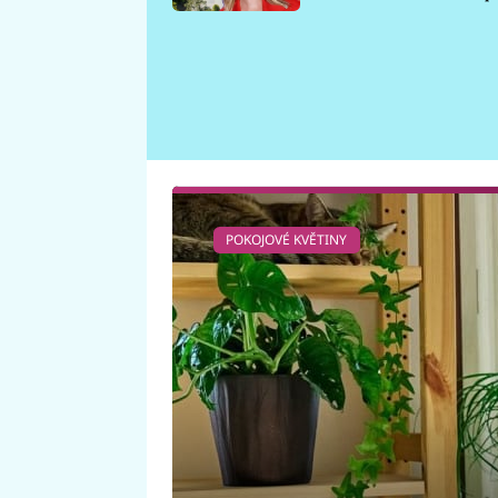
požáru
POKOJOVÉ KVĚTINY