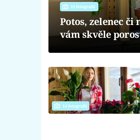
15 fotografií
Potos, zelenec či
vám skvěle porost
14 fotografií