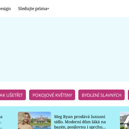
esign
Sledujte prima+
Design
TRENDY
JAK NA TO
PROMĚNY
NAŠE TIPY
JAK UŠETŘIT
POKOJOVÉ KVĚTINY
BYDLENÍ SLAVNÝCH
la
Meg Ryan prodává luxusní
.
sídlo. Moderní dům láká na
o
bazén, posilovnu i sprchu