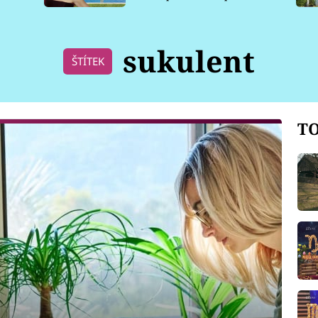
pro psy
sukulent
ŠTÍTEK
TO