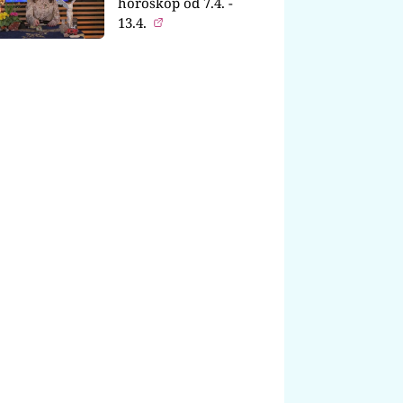
horoskop od 7.4. -
13.4.