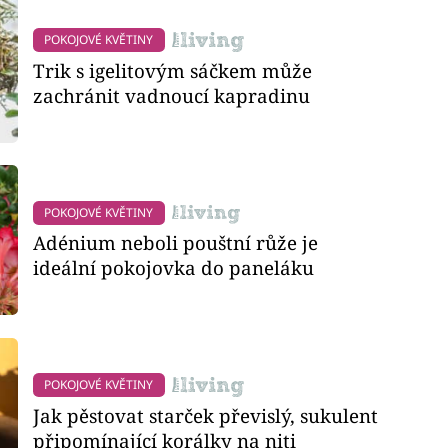
POKOJOVÉ KVĚTINY
Trik s igelitovým sáčkem může
zachránit vadnoucí kapradinu
POKOJOVÉ KVĚTINY
Adénium neboli pouštní růže je
ideální pokojovka do paneláku
POKOJOVÉ KVĚTINY
Jak pěstovat starček převislý, sukulent
připomínající korálky na niti