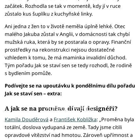
začátek. Rozhodla se tak v momentě, kdy jí v ruce
zůstalo kus šuplíku z kuchyňské linky.
Ani jedna z žen to v životě neměla úplně lehké. Otec
malého Jakuba zůstal v Anglii, v domácnosti tak chybí
mužská ruka, která by se postarala o opravy. Finanční
prostředky na rekonstrukci nejsou dostatečné
vzhledem k tomu, že má maminka invalidní důchod.
Tým pořadu Jak se staví sen se tedy rozhodl, že rodině
s bydlením pomůže.
Podívejte se na upoutávku k pondělnímu dílu pořadu
Jak se staví sen – extra:
Failed to fetch
A jak se na proměnu dívají designéři?
Kamila Douděrová
a
František Kobližka
: „Proměna byla
totální, doslova vydupaná ze země. Tady jsme cítili
opravdové vítězství nad hmotou. Zároveň upřímnost a