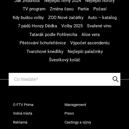
Jak zhubnout
Nejlepší filmy 2024
Nejlepší horory
TV program
Změna času
Partie
Počasí
Kdy budou volby
ZOO Nové začátky
Auto – katalog
7 pádů Honzy Dědka
Volby 2025
Svařené víno
Tatarák podle Pohlreicha
Aloe vera
Pěstování lichořeřišnice
Výpočet ascendentu
Tvarohové knedlíky
Nejlepší palačinky
Švestkový koláč
O FTV Prima
Management
Volná místa
Press
Reklama
Castingy a výzvy