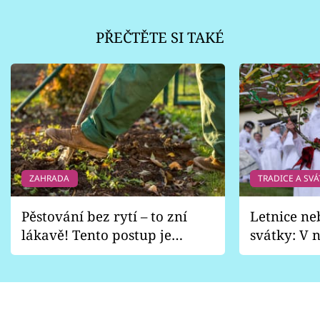
PŘEČTĚTE SI TAKÉ
ZAHRADA
TRADICE A SVÁ
Pěstování bez rytí – to zní
Letnice ne
lákavě! Tento postup je
svátky: V n
vhodný jen pro některé
pondělí z
zahrady