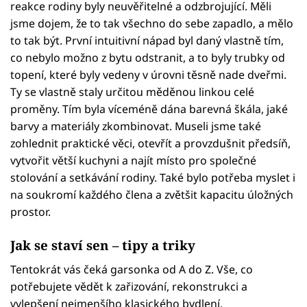
reakce rodiny byly neuvěřitelné a odzbrojující. Měli
jsme dojem, že to tak všechno do sebe zapadlo, a mělo
to tak být. První intuitivní nápad byl daný vlastně tím,
co nebylo možno z bytu odstranit, a to byly trubky od
topení, které byly vedeny v úrovni těsně nade dveřmi.
Ty se vlastně staly určitou měděnou linkou celé
proměny. Tím byla víceméně dána barevná škála, jaké
barvy a materiály zkombinovat. Museli jsme také
zohlednit praktické věci, otevřít a provzdušnit předsíň,
vytvořit větší kuchyni a najít místo pro společné
stolování a setkávání rodiny. Také bylo potřeba myslet i
na soukromí každého člena a zvětšit kapacitu úložných
prostor.
Jak se staví sen – tipy a triky
Tentokrát vás čeká garsonka od A do Z. Vše, co
potřebujete vědět k zařizování, rekonstrukci a
vylepšení nejmenšího klasického bydlení.