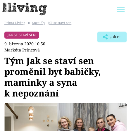
Prima Living
■
Speciály
Jak se staví sen
Trendy:
JAK UŠETŘIT
POKOJOVÉ KVĚTINY
JAK SE STAVÍ SEN
SDÍLET
BYDLENÍ SLAVNÝCH
ZAHRADA
9. března 2020 10:50
Markéta Princová
Tým Jak se staví sen
proměnil byt babičky,
Témata
maminky a syna
Bydlení
k nepoznání
Zahrada
Design