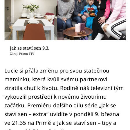
Sledujte prima+
Přihlášení
Sledujte nás
Jak se staví sen 9.3.
Zdroj: Prima FTV
Lucie si přála změnu pro svou statečnou
maminku, která kvůli svému partnerovi
ztratila chuť k životu. Rodině náš televizní tým
vykouzlil prostředí k novému životnímu
začátku. Premiéru dalšího dílu série „Jak se
staví sen – extra“ uvidíte v pondělí 9. března
ve 21.35 na Primě a Jak se staví sen – tipy a