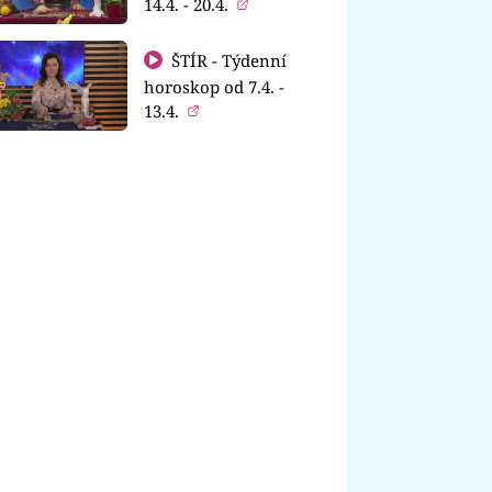
14.4. - 20.4.
ŠTÍR - Týdenní
horoskop od 7.4. -
13.4.