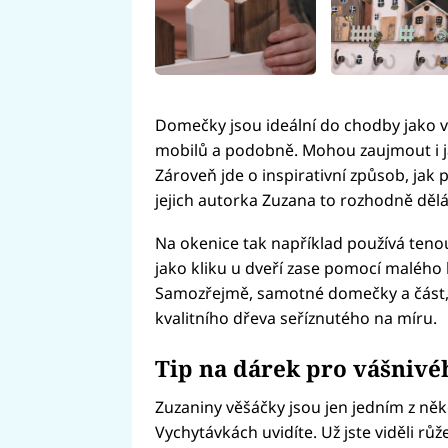
Domečky jsou ideální do chodby jako vě
mobilů a podobně. Mohou zaujmout i j
Zároveň jde o inspirativní způsob, jak p
jejich autorka Zuzana to rozhodně dělá
Na okenice tak například používá teno
jako kliku u dveří zase pomocí malého 
Samozřejmě, samotné domečky a část, do
kvalitního dřeva seříznutého na míru.
Tip na dárek pro vášnivé
Zuzaniny věšáčky jsou jen jedním z něk
Vychytávkách uvidíte. Už jste viděli rů