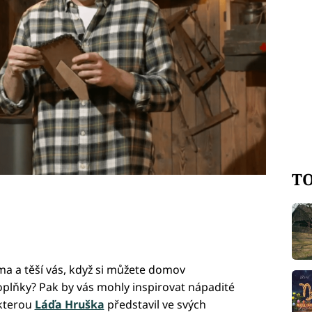
těšit?
TO
ama a těší vás, když si můžete domov
plňky? Pak by vás mohly inspirovat nápadité
 kterou
Láďa Hruška
představil ve svých