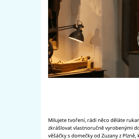
Hrušky. Na co dalšího se můžete 
Milujete tvoření, rádi něco děláte ruk
zkrášlovat vlastnoručně vyrobenými do
věšáčky s domečky od Zuzany z Plzně,