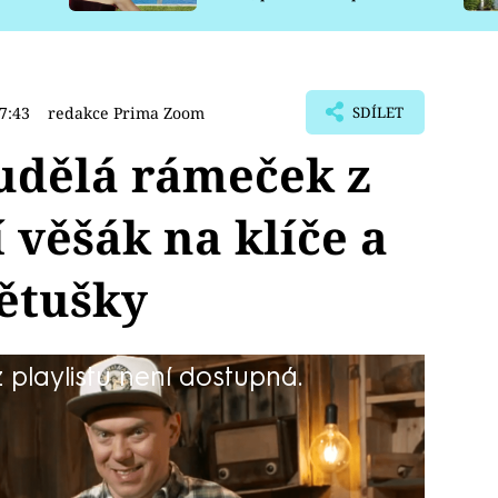
pro psy
7:43
redakce Prima Zoom
SDÍLET
udělá rámeček z
 věšák na klíče a
větušky
playlistu není dostupná.
jspíše ne, ale chutnat by vám mohly.
pravu je, jak už název napovídá,
ch nechybí ani bryndza a slanina. Více
novém vydání pořadu Vychytávky Ládi