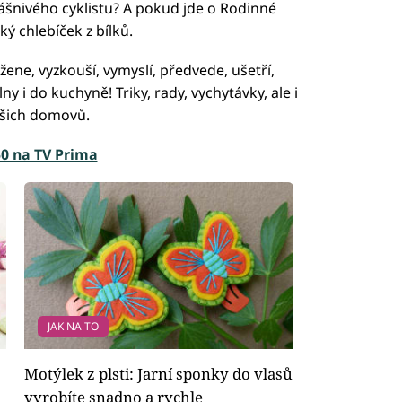
vášnivého cyklistu? A pokud jde o Rodinné
dký chlebíček z bílků.
ene, vyzkouší, vymyslí, předvede, ušetří,
y i do kuchyně! Triky, rady, vychytávky, ale i
ašich domovů.
.50 na TV Prima
JAK NA TO
Motýlek z plsti: Jarní sponky do vlasů
vyrobíte snadno a rychle