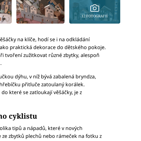
12 FOTOGRAFIÍ
šáčky na klíče, hodí se i na odkládání
ako praktická dekorace do dětského pokoje.
ři tvoření zužitkovat různé zbytky, alespoň
.
učkou dýhu, v níž bývá zabalená bryndza,
hřebíčku přitluče zatoulaný korálek.
 které se zatloukají věšáčky, je z
ho cyklistu
olika tipů a nápadů, které v nových
že ze zbytků plechů nebo rámeček na fotku z