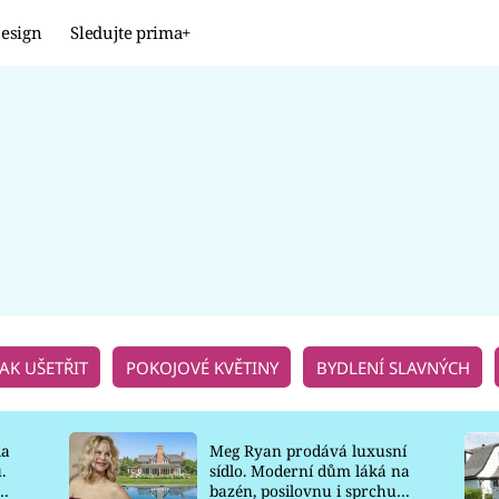
esign
Sledujte prima+
Design
TRENDY
JAK NA TO
PROMĚNY
NAŠE TIPY
JAK UŠETŘIT
POKOJOVÉ KVĚTINY
BYDLENÍ SLAVNÝCH
la
Meg Ryan prodává luxusní
.
sídlo. Moderní dům láká na
o
bazén, posilovnu i sprchu