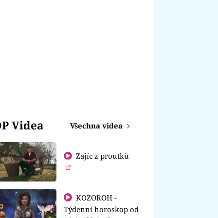
P Videa
Všechna videa
Zajíc z proutků
KOZOROH -
Týdenní horoskop od