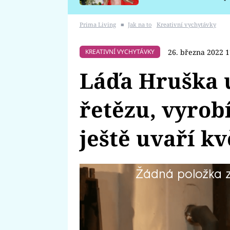
požáru
Prima Living
■
Jak na to
Kreativní vychytávky
26. března 2022 1
KREATIVNÍ VYCHYTÁVKY
Láďa Hruška 
řetězu, vyrobí
ještě uvaří k
Žádná položka z 
Už jste někdy jedli květušky? Ne
Základní surovinou na jejich pří
květák, ale stejně jako v halušká
se o jejich přípravě dozvíte v 