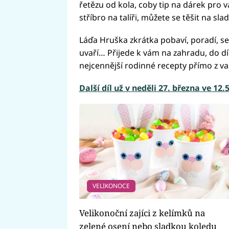
řetězu od kola, coby tip na dárek pro 
stříbro na talíři, můžete se těšit na sla
Láďa Hruška zkrátka pobaví, poradí, sež
uvaří… Přijede k vám na zahradu, do díln
nejcennější rodinné recepty přímo z v
Další díl už v neděli 27. března ve 12
VELIKONOCE
Velikonoční zajíci z kelímků na
zelené osení nebo sladkou koledu