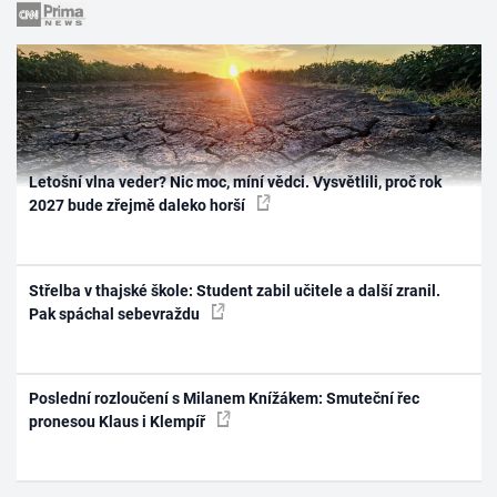
Letošní vlna veder? Nic moc, míní vědci. Vysvětlili, proč rok
2027 bude zřejmě daleko horší
Střelba v thajské škole: Student zabil učitele a další zranil.
Pak spáchal sebevraždu
Poslední rozloučení s Milanem Knížákem: Smuteční řec
pronesou Klaus i Klempíř