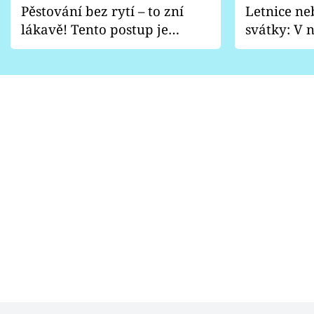
Pěstování bez rytí – to zní
Letnice ne
lákavě! Tento postup je
svátky: V n
vhodný jen pro některé
pondělí z
zahrady