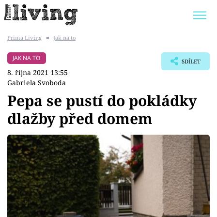
Prima Living
■
Jak na to
Trendy:
JAK UŠETŘIT
POKOJOVÉ KVĚTINY
JAK NA TO
SDÍLET
BYDLENÍ SLAVNÝCH
ZAHRADA
8. října 2021 13:55
Gabriela Svoboda
Pepa se pustí do pokládky
dlažby před domem
Témata
Bydlení
Zahrada
Design