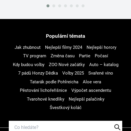
Populární témata
Jak zhubnout
Nejlepší filmy 2024
Nejlepší horory
TV program
Změna času
Partie
Počasí
Kdy budou volby
ZOO Nové začátky
Auto – katalog
7 pádů Honzy Dědka
Volby 2025
Svařené víno
Tatarák podle Pohlreicha
Aloe vera
Pěstování lichořeřišnice
Výpočet ascendentu
Tvarohové knedlíky
Nejlepší palačinky
Švestkový koláč