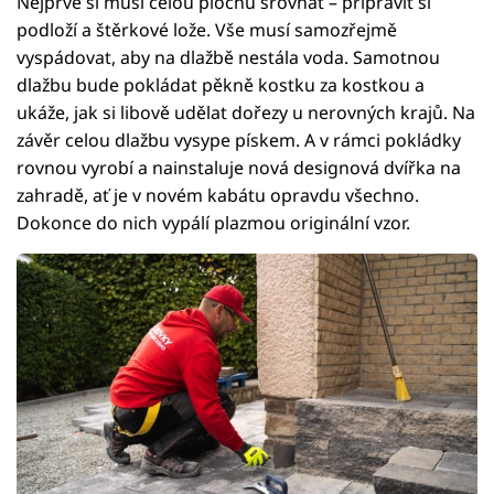
Nejprve si musí celou plochu srovnat – připravit si
podloží a štěrkové lože. Vše musí samozřejmě
vyspádovat, aby na dlažbě nestála voda. Samotnou
dlažbu bude pokládat pěkně kostku za kostkou a
ukáže, jak si libově udělat dořezy u nerovných krajů. Na
závěr celou dlažbu vysype pískem. A v rámci pokládky
rovnou vyrobí a nainstaluje nová designová dvířka na
zahradě, ať je v novém kabátu opravdu všechno.
Dokonce do nich vypálí plazmou originální vzor.